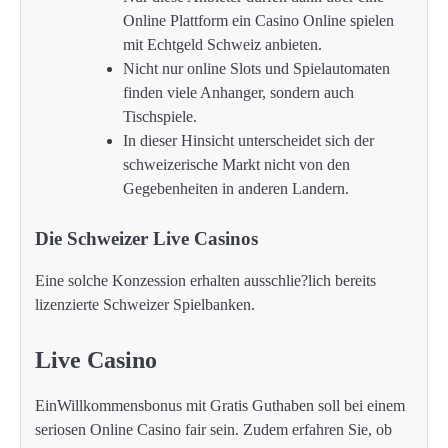
Online Plattform ein Casino Online spielen
mit Echtgeld Schweiz anbieten.
Nicht nur online Slots und Spielautomaten
finden viele Anhanger, sondern auch
Tischspiele.
In dieser Hinsicht unterscheidet sich der
schweizerische Markt nicht von den
Gegebenheiten in anderen Landern.
Die Schweizer Live Casinos
Eine solche Konzession erhalten ausschlie?lich bereits
lizenzierte Schweizer Spielbanken.
Live Casino
EinWillkommensbonus mit Gratis Guthaben soll bei einem
seriosen Online Casino fair sein. Zudem erfahren Sie, ob