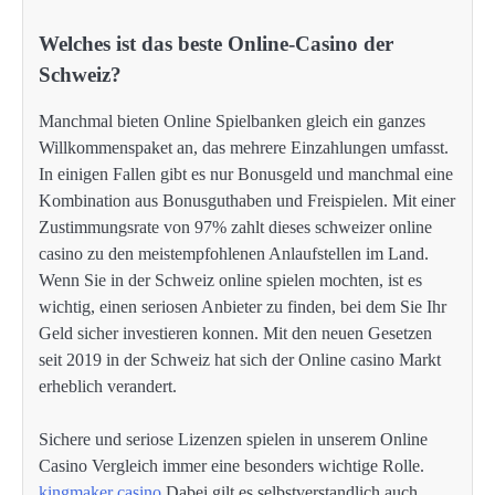
Welches ist das beste Online-Casino der
Schweiz?
Manchmal bieten Online Spielbanken gleich ein ganzes
Willkommenspaket an, das mehrere Einzahlungen umfasst.
In einigen Fallen gibt es nur Bonusgeld und manchmal eine
Kombination aus Bonusguthaben und Freispielen. Mit einer
Zustimmungsrate von 97% zahlt dieses schweizer online
casino zu den meistempfohlenen Anlaufstellen im Land.
Wenn Sie in der Schweiz online spielen mochten, ist es
wichtig, einen seriosen Anbieter zu finden, bei dem Sie Ihr
Geld sicher investieren konnen. Mit den neuen Gesetzen
seit 2019 in der Schweiz hat sich der Online casino Markt
erheblich verandert.
Sichere und seriose Lizenzen spielen in unserem Online
Casino Vergleich immer eine besonders wichtige Rolle.
kingmaker casino
Dabei gilt es selbstverstandlich auch