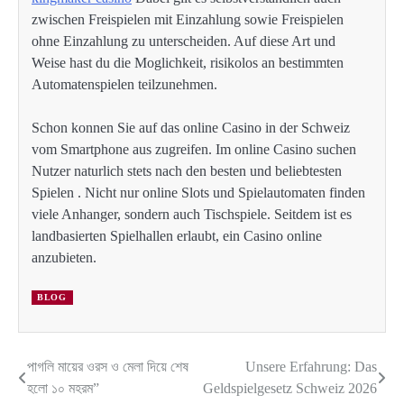
zwischen Freispielen mit Einzahlung sowie Freispielen
ohne Einzahlung zu unterscheiden. Auf diese Art und
Weise hast du die Moglichkeit, risikolos an bestimmten
Automatenspielen teilzunehmen.
Schon konnen Sie auf das online Casino in der Schweiz
vom Smartphone aus zugreifen. Im online Casino suchen
Nutzer naturlich stets nach den besten und beliebtesten
Spielen . Nicht nur online Slots und Spielautomaten finden
viele Anhanger, sondern auch Tischspiele. Seitdem ist es
landbasierten Spielhallen erlaubt, ein Casino online
anzubieten.
BLOG
পাগলি মায়ের ওরস ও মেলা দিয়ে শেষ
Unsere Erfahrung: Das
Post
হলো ১০ মহরম”
Geldspielgesetz Schweiz 2026
navigation