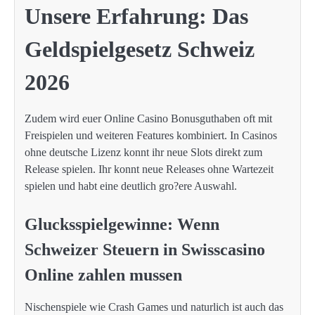
Unsere Erfahrung: Das
Geldspielgesetz Schweiz
2026
Zudem wird euer Online Casino Bonusguthaben oft mit
Freispielen und weiteren Features kombiniert. In Casinos
ohne deutsche Lizenz konnt ihr neue Slots direkt zum
Release spielen. Ihr konnt neue Releases ohne Wartezeit
spielen und habt eine deutlich gro?ere Auswahl.
Glucksspielgewinne: Wenn
Schweizer Steuern in Swisscasino
Online zahlen mussen
Nischenspiele wie Crash Games und naturlich ist auch das