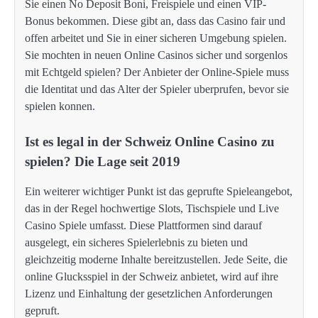
Sie einen No Deposit Boni, Freispiele und einen VIP-
Bonus bekommen. Diese gibt an, dass das Casino fair und
offen arbeitet und Sie in einer sicheren Umgebung spielen.
Sie mochten in neuen Online Casinos sicher und sorgenlos
mit Echtgeld spielen? Der Anbieter der Online-Spiele muss
die Identitat und das Alter der Spieler uberprufen, bevor sie
spielen konnen.
Ist es legal in der Schweiz Online Casino zu
spielen? Die Lage seit 2019
Ein weiterer wichtiger Punkt ist das geprufte Spieleangebot,
das in der Regel hochwertige Slots, Tischspiele und Live
Casino Spiele umfasst. Diese Plattformen sind darauf
ausgelegt, ein sicheres Spielerlebnis zu bieten und
gleichzeitig moderne Inhalte bereitzustellen. Jede Seite, die
online Glucksspiel in der Schweiz anbietet, wird auf ihre
Lizenz und Einhaltung der gesetzlichen Anforderungen
gepruft.