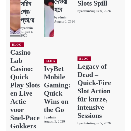
দেওয়া
Slots Spill
সচিব
হবে
গ্রে/
by
admin
August 6, 2026
by
admin
প্তা/র
August 6, 2026
by
admin
August 6,
2026
BLOG
Casino
Lab
BLOG
BLOG
Legacy of
Casino:
IvyBet
Dead –
Quick
Mobile
Quick‑Fire
Play Slots
Gaming:
Slot Action
en Live
Quick
für kurze,
Actie
Wins on
intensive
voor
the Go
Sessions
Snel‑Pace
by
admin
August 5, 2026
by
admin
August 5, 2026
Gokkers