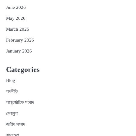
June 2026
May 2026
March 2026
February 2026
January 2026
Categories
Blog
অর্থনীতি
আন্তর্জাতিক সংবাদ
খেলাধুলা
জাতীয় সংবাদ
বাংলাদেশ