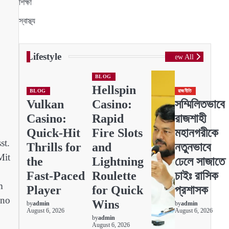
শিক্ষা
স্বাস্থ্য
Lifestyle
View All
BLOG
Hellspin
BLOG
রাজনীতি
Vulkan
Casino:
সম্মিলিতভাবে
Casino:
Rapid
রাজশাহী
Quick‑Hit
Fire Slots
মহানগরীকে
st.
Thrills for
and
নতুনভাবে
Mit
the
Lightning
ঢেলে সাজাতে
Fast‑Paced
Roulette
চাইঃ রাসিক
m
Player
for Quick
প্রশাসক
ino
Wins
by
admin
by
admin
August 6, 2026
August 6, 2026
by
admin
August 6, 2026