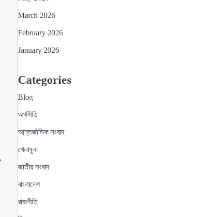
March 2026
February 2026
January 2026
Categories
Blog
অর্থনীতি
আন্তর্জাতিক সংবাদ
খেলাধুলা
,
জাতীয় সংবাদ
বাংলাদেশ
রাজনীতি