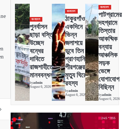
বাংলাদেশ
বাংলাদেশ
পাটগ্রামের
hne
ঠাকুরগাঁওয়ে
বাংলাদেশ
দহগ্রামে
পুনর্বাসন
একদিনে
তিস্তার
ছাড়া বস্তি
ভিন্ন
আকষ্মিক
উচ্ছেদ
জলাশয়ে
বন্যায়
en
বন্ধের
ডুবে তিন
আঞ্চলিক
en
দাবিতে
প্রাণহানি,
সড়ক
রাজশাহীতে
পীরগঞ্জের
ভেঙ্গে
মানববন্ধন
মৃত্যু ঘিরে
যোগাযোগ
রহস্য
by
admin
বিছিন্ন
August 6, 2026
by
admin
August 6, 2026
by
admin
August 6, 2026