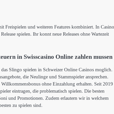
 Freispielen und weiteren Features kombiniert. In Casino
Release spielen. Ihr konnt neue Releases ohne Wartezeit
euern in Swisscasino Online zahlen mussen
 das Slingo spielen in Schweizer Online Casinos moglich. 
nusangebote, die Neulinge und Stammspieler ansprechen.
z Willkommensbonus ohne Einzahlung erhalten. Seit 2019
Spieler eintragen, die problematisch spielen. Die besten
e Boni und Promotionen. Zudem erlautern wir in welchem
esten zu spielen sind.