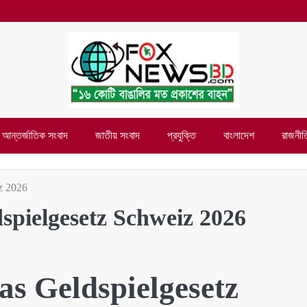
আন্তর্জাতিক সংবাদ
জাতীয় সংবাদ
প্রযুক্তি
বাংলাদেশ
রাজনীত
z 2026
spielgesetz Schweiz 2026
s Geldspielgesetz