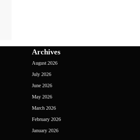
Archives
August 2026
July 2026
June 2026
May 2026
March 2026
February 2026
January 2026