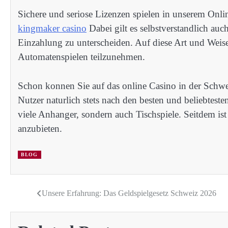
Sichere und seriose Lizenzen spielen in unserem Onli
kingmaker casino
Dabei gilt es selbstverstandlich au
Einzahlung zu unterscheiden. Auf diese Art und Weise
Automatenspielen teilzunehmen.
Schon konnen Sie auf das online Casino in der Schw
Nutzer naturlich stets nach den besten und beliebtest
viele Anhanger, sondern auch Tischspiele. Seitdem ist 
anzubieten.
BLOG
Unsere Erfahrung: Das Geldspielgesetz Schweiz 2026
Post
navigation