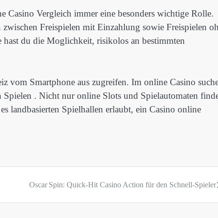
ne Casino Vergleich immer eine besonders wichtige Rolle.
ch zwischen Freispielen mit Einzahlung sowie Freispielen o
 hast du die Moglichkeit, risikolos an bestimmten
eiz vom Smartphone aus zugreifen. Im online Casino such
en Spielen . Nicht nur online Slots und Spielautomaten find
es landbasierten Spielhallen erlaubt, ein Casino online
Oscar Spin: Quick‑Hit Casino Action für den Schnell‑Spieler