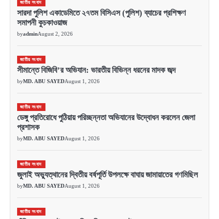
জাতীয় সংবাদ
সারদা পুলিশ একাডেমিতে ২৭তম বিসিএস (পুলিশ) ব্যাচের প্রশিক্ষণ
সমাপনী কুচকাওয়াজ
by
admin
August 2, 2026
জাতীয় সংবাদ
সীমান্তে বিজিবি’র অভিযান: ভারতীয় বিভিন্ন ধরনের মাদক জব্দ
by
MD. ABU SAYED
August 1, 2026
জাতীয় সংবাদ
ডেঙ্গু প্রতিরোধে পুঠিয়ায় পরিচ্ছন্নতা অভিযানের উদ্বোধন করলেন জেলা
প্রশাসক
by
MD. ABU SAYED
August 1, 2026
জাতীয় সংবাদ
জুলাই অভ্যুত্থানের দ্বিতীয় বর্ষপূর্তি উপলক্ষে বাঘায় জামায়াতের গণমিছিল
by
MD. ABU SAYED
August 1, 2026
জাতীয় সংবাদ