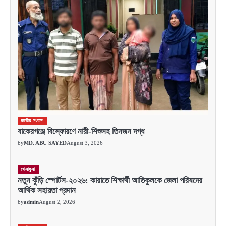
জাতীয় সংবাদ
বাকেরগঞ্জে বিস্ফোরণে নারী-শিশুসহ তিনজন দগ্ধ
by
MD. ABU SAYED
August 3, 2026
খেলাধুলা
নতুন কুঁড়ি স্পোর্টস-২০২৬: কারাতে শিক্ষার্থী আতিকুলকে জেলা পরিষদের
আর্থিক সহায়তা প্রদান
by
admin
August 2, 2026