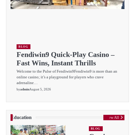
by
admin
August 5, 2026
BLOG
Fendiwin9 Quick‑Play Casino –
Fast Wins, Instant Thrills
Welcome to the Pulse of Fendiwin9Fendiwin9 is more than an
online casino; it’s a playground for players who crave
adrenaline…
by
admin
August 5, 2026
Education
View All
BLOG