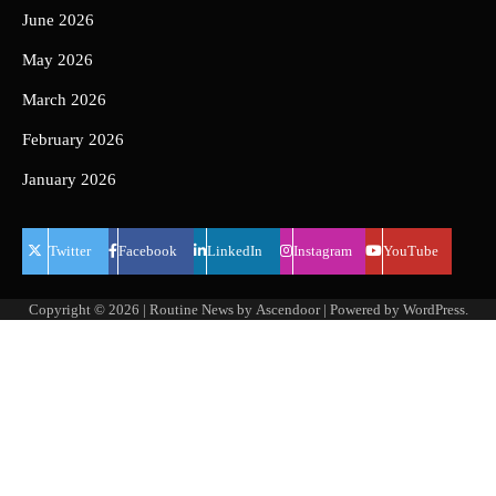
June 2026
May 2026
March 2026
February 2026
January 2026
Twitter
Facebook
LinkedIn
Instagram
YouTube
Copyright © 2026
| Routine News by
Ascendoor
| Powered by
WordPress
.