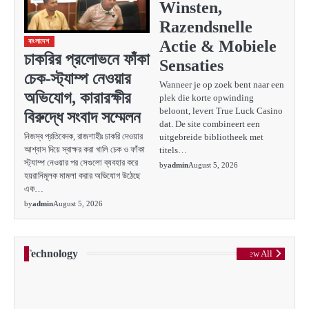
Winsten,
Razendsnelle
Actie & Mobiele
বাংলাদেশ
চাকরির প্রলোভনে ফাঁকা
Sensaties
চেক-স্ট্যাম্প নেওয়ার
Wanneer je op zoek bent naar een
অভিযোগ, কারারক্ষীর
plek die korte opwinding
beloont, levert True Luck Casino
বিরুদ্ধে সংবাদ সম্মেলন
dat. De site combineert een
নিজস্ব প্রতিবেদক, রাজশাহীঃ চাকরি দেওয়ার
uitgebreide bibliotheek met
আশ্বাস দিয়ে স্বাক্ষর করা খালি চেক ও ফাঁকা
titels…
স্ট্যাম্প নেওয়ার পর সেগুলো ব্যবহার করে
by
admin
August 5, 2026
হয়রানিমূলক মামলা করার অভিযোগ উঠেছে
এক…
by
admin
August 5, 2026
Technology
View All