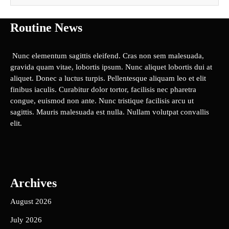
Routine News
Nunc elementum sagittis eleifend. Cras non sem malesuada,
gravida quam vitae, lobortis ipsum. Nunc aliquet lobortis dui at
aliquet. Donec a luctus turpis. Pellentesque aliquam leo et elit
finibus iaculis. Curabitur dolor tortor, facilisis nec pharetra
congue, euismod non ante. Nunc tristique facilisis arcu ut
sagittis. Mauris malesuada est nulla. Nullam volutpat convallis
elit.
Archives
August 2026
July 2026