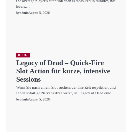
the average player’s attention span is measured in minutes, not
hours.…
by
admin
August 5, 2026
BLOG
Legacy of Dead – Quick‑Fire
Slot Action für kurze, intensive
Sessions
Wenn Sie nach einem Slot suchen, der Ihre Zeit respektiert und
Ihnen sofortige Nervenkitzel bietet, ist Legacy of Dead eine…
by
admin
August 5, 2026