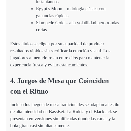
instantáneos
Egypt’s Moon – mitología clásica con
ganancias rápidas
Stampede Gold – alta volatilidad pero rondas
cortas
Estos títulos se eligen por su capacidad de producir
resultados rápidos sin sacrificar la emoción visual. Los
jugadores a menudo rotan entre ellos para mantener la
experiencia fresca y evitar estancamientos.
4. Juegos de Mesa que Coinciden
con el Ritmo
Incluso los juegos de mesa tradicionales se adaptan al estilo
de alta intensidad en BassBet. La Ruleta y el Blackjack se
presentan en versiones simplificadas donde las cartas y la
bola giran casi simultáneamente.