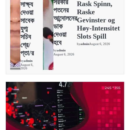
সরকার
Rask Spinn,
সাক্ষ্য
পতনের
Raske
দেওয়া
আন্দোলনের
Gevinster og
সাবেক
ডাক
Høy‑Intensitet
যুগ্ম
দেওয়া
Slots Spill
সচিব
হবে
গ্রে/
by
admin
August 6, 2026
by
admin
প্তা/র
August 6, 2026
by
admin
August 6,
2026