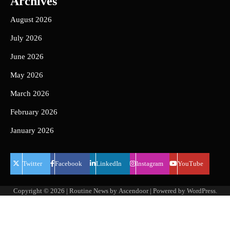
Archives
August 2026
July 2026
June 2026
May 2026
March 2026
February 2026
January 2026
Twitter
Facebook
LinkedIn
Instagram
YouTube
Copyright © 2026
| Routine News by
Ascendoor
| Powered by
WordPress
.