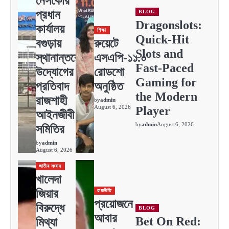
নেসকোর
প্রধান
BLOG
Dragonslots:
কার্যালয়
শিক্ষা
Quick‑Hit
বগুড়ায়
রুয়েটে
Slots and
স্থানান্তরের
এসএপি-১১.০
Fast‑Paced
উদ্যোগের
রোডশো
Gaming for
প্রতিবাদ
অনুষ্ঠিত
the Modern
রাজশাহী
by
admin
August 6, 2026
Player
আইনজীবী
by
admin
August 6, 2026
সমিতির
by
admin
August 6, 2026
জাতীয় সংবাদ
খালেদা
জিয়ার
রাজনীতি
প্রয়োজনে
বিরুদ্ধে
BLOG
আবার
Bet On Red:
মিথ্যা