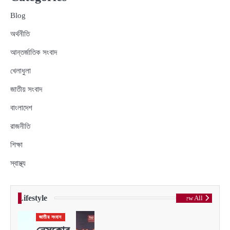
Blog
অর্থনীতি
আন্তর্জাতিক সংবাদ
খেলাধুলা
জাতীয় সংবাদ
বাংলাদেশ
রাজনীতি
শিক্ষা
স্বাস্থ্য
Lifestyle
View All
জাতীয় সংবাদ