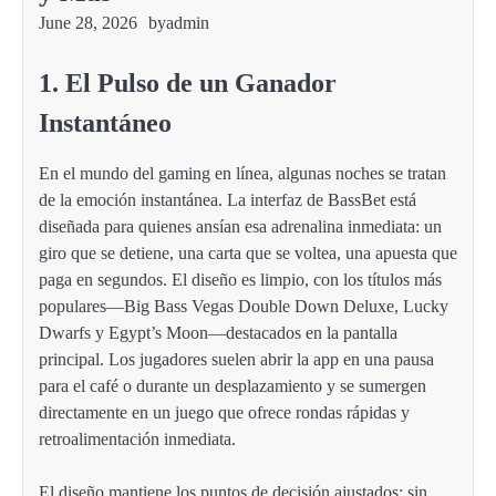
June 28, 2026
by
admin
1. El Pulso de un Ganador
Instantáneo
En el mundo del gaming en línea, algunas noches se tratan
de la emoción instantánea. La interfaz de BassBet está
diseñada para quienes ansían esa adrenalina inmediata: un
giro que se detiene, una carta que se voltea, una apuesta que
paga en segundos. El diseño es limpio, con los títulos más
populares—Big Bass Vegas Double Down Deluxe, Lucky
Dwarfs y Egypt’s Moon—destacados en la pantalla
principal. Los jugadores suelen abrir la app en una pausa
para el café o durante un desplazamiento y se sumergen
directamente en un juego que ofrece rondas rápidas y
retroalimentación inmediata.
El diseño mantiene los puntos de decisión ajustados: sin