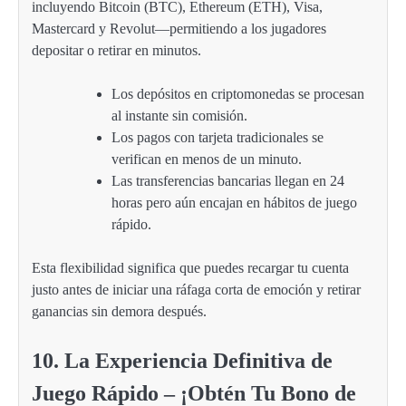
incluyendo Bitcoin (BTC), Ethereum (ETH), Visa,
Mastercard y Revolut—permitiendo a los jugadores
depositar o retirar en minutos.
Los depósitos en criptomonedas se procesan
al instante sin comisión.
Los pagos con tarjeta tradicionales se
verifican en menos de un minuto.
Las transferencias bancarias llegan en 24
horas pero aún encajan en hábitos de juego
rápido.
Esta flexibilidad significa que puedes recargar tu cuenta
justo antes de iniciar una ráfaga corta de emoción y retirar
ganancias sin demora después.
10. La Experiencia Definitiva de
Juego Rápido – ¡Obtén Tu Bono de