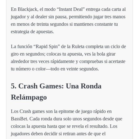
En Blackjack, el modo “Instant Deal” entrega cada carta al
jugador y al dealer sin pausa, permitiendo jugar tres manos
en menos de treinta segundos si mantienes constante tu
estrategia de apuestas.
La función “Rapid Spin” de la Ruleta completa un ciclo de
giro en segundos; colocas tu apuesta, ves la bola girar
alrededor tres veces rápidamente y compruebas si acertaste
tu número o color—todo en veinte segundos.
5. Crash Games: Una Ronda
Relámpago
Los Crash games son la epitome de juego rápido en
BassBet. Cada ronda dura solo unos segundos desde que
colocas la apuesta hasta que se revela el resultado. Los
jugadores deben decidir si retiran antes de que el