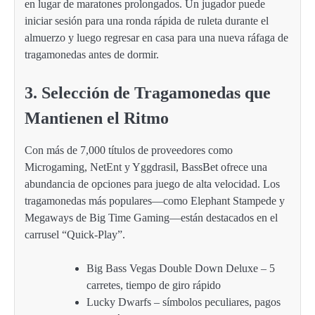
en lugar de maratones prolongados. Un jugador puede
iniciar sesión para una ronda rápida de ruleta durante el
almuerzo y luego regresar en casa para una nueva ráfaga de
tragamonedas antes de dormir.
3. Selección de Tragamonedas que
Mantienen el Ritmo
Con más de 7,000 títulos de proveedores como
Microgaming, NetEnt y Yggdrasil, BassBet ofrece una
abundancia de opciones para juego de alta velocidad. Los
tragamonedas más populares—como Elephant Stampede y
Megaways de Big Time Gaming—están destacados en el
carrusel “Quick‑Play”.
Big Bass Vegas Double Down Deluxe – 5
carretes, tiempo de giro rápido
Lucky Dwarfs – símbolos peculiares, pagos