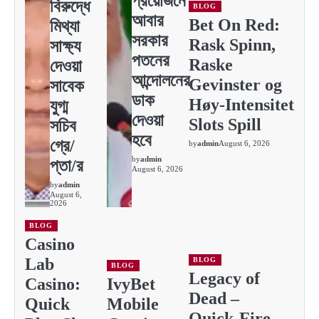
প্রয়োজনে
বিরুদ্ধে
BLOG
আবার
Bet On Red:
মিথ্যা
সরকার
Rask Spinn,
সাক্ষ্য
পতনের
Raske
দেওয়া
আন্দোলনের
Gevinster og
সাবেক
ডাক
Høy‑Intensitet
যুগ্ম
দেওয়া
Slots Spill
সচিব
হবে
গ্রে/
by
admin
August 6, 2026
by
admin
প্তা/র
August 6, 2026
by
admin
August 6,
2026
BLOG
Casino
Lab
BLOG
BLOG
Legacy of
Casino:
IvyBet
Dead –
Quick
Mobile
Quick‑Fire