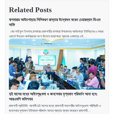
Related Posts
বাগমারার আউচপাড়ায় সিসিকরণ রাস্তার উদ্বোধন করেন চেয়ারম্যান ডিএম
সাফি
মোঃ সাইফুল ইসলাম,বাগমারাঃ রাজশাহীর বাগমারা উপজেলার আউচপাড়া ইউনিয়নের ৬ নম্বর
ওয়ার্ডে উন্নয়ন কার্যক্রমের অংশ হিসেবে মজোপাড়া গ্রামের একমাত্র এই…
দুই মাসের মধ্যে আইনশৃঙ্খলা ও জনসেবায় দৃশ্যমান পরিবর্তন আনা হবে:
আরএমপি কমিশনার
রাজশাহী প্রতিনিধি: আগামী দুই মাসের মধ্যে রাজশাহী মহানগরীর আইনশৃঙ্খলা পরিস্থিতি ও
জনসেবায় দৃশ্যমান ইতিবাচক পরিবর্তন আনার প্রত্যয় ব্যক্ত করেছেন রাজশাহী…