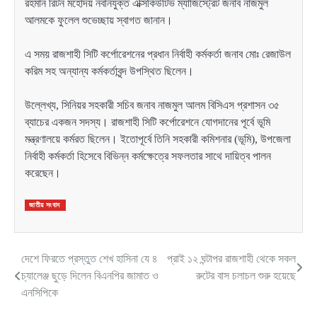
রহমান রিটন মহোদয় নবনিযুক্ত এক্সিকিউটিভ ম্যাজিস্ট্রেট জনাব নাজমুল
আলমকে ফুলেল শুভেচ্ছায় স্বাগত জানান।
এ সময় রাজশাহী সিটি কর্পোরেশনের প্রধান নির্বাহী কর্মকর্তা জনাব মোঃ রেজাউল
করিম সহ অন্যান্য কর্মকর্তাবৃন্দ উপস্থিত ছিলেন।
উল্লেখ্য, সিনিয়র সহকারী সচিব জনাব নাজমুল আলম বিসিএস প্রশাসন ৩৫
ব্যাচের একজন সদস্য। রাজশাহী সিটি কর্পোরেশনে যোগদানের পূর্বে ভূমি
মন্ত্রণালয়ে কর্মরত ছিলেন। ইতোপূর্বে তিনি সহকারী কমিশনার (ভূমি), উপজেলা
নির্বাহী কর্মকর্তা হিসেবে বিভিন্ন কর্মক্ষেত্রে সফলতার সাথে দায়িত্ব পালন
করেছেন।
জাতীয় সংবাদ
দেশে ফিরতে প্রস্তুত শেখ হাসিনা যে ৪
প্রাই ১২ ঘন্টাপর রাজশাহী থেকে সকল
Post
চ্যালেঞ্জ ছুড়ে দিলেন বিএনপির জামাত ও
রুটের বাস চলাচল শুরু হয়েছে
navigation
এনসিপিকে