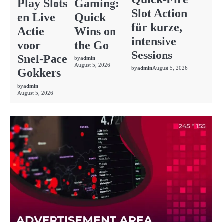
Play Slots
Gaming:
Slot Action
en Live
Quick
für kurze,
Actie
Wins on
intensive
voor
the Go
Sessions
Snel‑Pace
by
admin
August 5, 2026
by
admin
August 5, 2026
Gokkers
by
admin
August 5, 2026