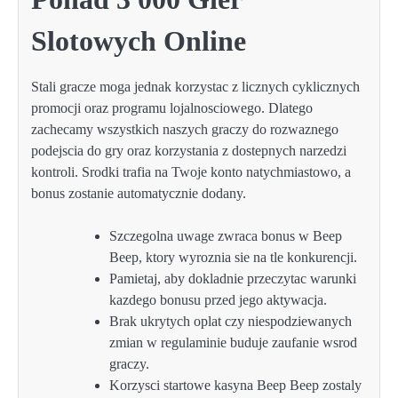
Slotowych Online
Stali gracze moga jednak korzystac z licznych cyklicznych
promocji oraz programu lojalnosciowego. Dlatego
zachecamy wszystkich naszych graczy do rozwaznego
podejscia do gry oraz korzystania z dostepnych narzedzi
kontroli. Srodki trafia na Twoje konto natychmiastowo, a
bonus zostanie automatycznie dodany.
Szczegolna uwage zwraca bonus w Beep
Beep, ktory wyroznia sie na tle konkurencji.
Pamietaj, aby dokladnie przeczytac warunki
kazdego bonusu przed jego aktywacja.
Brak ukrytych oplat czy niespodziewanych
zmian w regulaminie buduje zaufanie wsrod
graczy.
Korzysci startowe kasyna Beep Beep zostaly