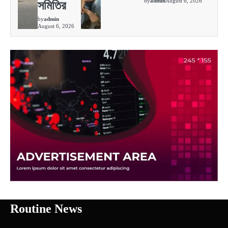
by
admin
August 6, 2026
সমিতির
by
admin
August 6, 2026
Routine News