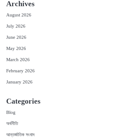
Archives
August 2026
July 2026
June 2026
May 2026
March 2026
February 2026
January 2026
Categories
Blog
অর্থনীতি
আন্তর্জাতিক সংবাদ