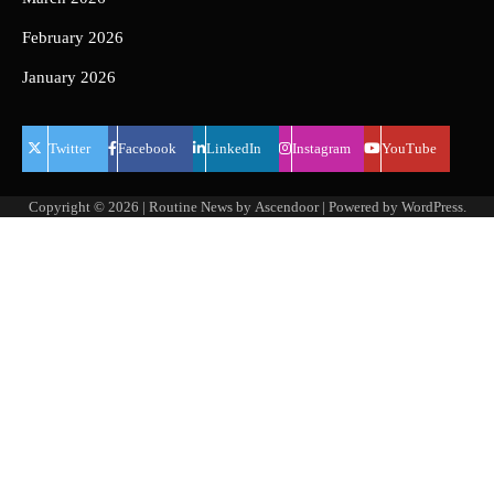
February 2026
January 2026
Twitter
Facebook
LinkedIn
Instagram
YouTube
Copyright © 2026
| Routine News by
Ascendoor
| Powered by
WordPress
.