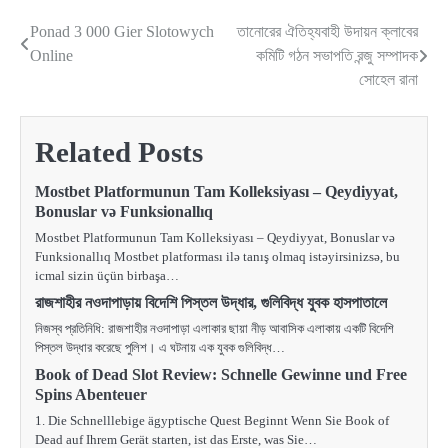
Ponad 3 000 Gier Slotowych
তানোরের ঐতিহ্যবাহী উদায়ন ক্লাবের
Post
Online
কমিটি গঠন সভাপতি রন্জু সম্পাদক
navigation
সোহেল রানা
Related Posts
Mostbet Platformunun Tam Kolleksiyası – Qeydiyyat,
Bonuslar və Funksionallıq
Mostbet Platformunun Tam Kolleksiyası – Qeydiyyat, Bonuslar və
Funksionallıq Mostbet platforması ilə tanış olmaq istəyirsinizsə, bu
icmal sizin üçün birbaşa…
রাজশাহীর নওদাপাড়ায় বিদেশি পিস্তল উদ্ধার, গুলিবিদ্ধ যুবক হাসপাতালে
নিজস্ব প্রতিনিধি: রাজশাহীর নওদাপাড়া এলাকার ছায়া নীড় আবাসিক এলাকায় একটি বিদেশি
পিস্তল উদ্ধার করেছে পুলিশ। এ ঘটনায় এক যুবক গুলিবিদ্ধ…
Book of Dead Slot Review: Schnelle Gewinne und Free
Spins Abenteuer
1. Die Schnelllebige ägyptische Quest Beginnt Wenn Sie Book of
Dead auf Ihrem Gerät starten, ist das Erste, was Sie…