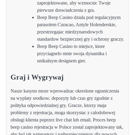
zaprojektowane, aby wzmocnic Twoje
pierwsze doswiadczenia z gra.
Beep Beep Casino dziala pod regulacyjnym
parasolem Curacao, Antyle Holenderskie,
przestrzegajac miedzynarodowych
standardow bezpiecznej gry i ochrony graczy.
Beep Beep Casino to miejsce, ktore
przyciagnelo mnie swoja dynamika i
unikalnym designem gier.
Graj i Wygrywaj
Nasze kasyno moze wprowadzac okreslone ograniczenia
na wyplaty srodkow, depozyty lub czas gry zgodnie z
polityka odpowiedzialnej gry. Gracze, ktorzy maja
problemy z rejestracja, moga skorzystac z calodobowej
obslugi klienta poprzez live chat lub email. Proces beep
beep casino rejestracja w Polsce zostal zaprojektowany tak,
aby byl jak najprostszy i najbezpieczniejszy dla nowych