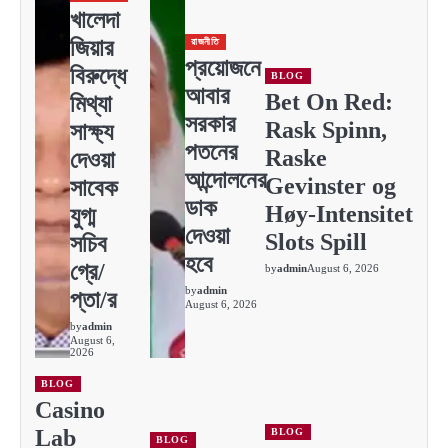
খালেদা
জিয়ার
রাজনীতি
প্রয়োজনে
বিরুদ্ধে
BLOG
আবার
Bet On Red:
মিথ্যা
সরকার
Rask Spinn,
সাক্ষ্য
পতনের
Raske
দেওয়া
আন্দোলনের
Gevinster og
সাবেক
ডাক
Høy‑Intensitet
যুগ্ম
দেওয়া
Slots Spill
সচিব
হবে
গ্রে/
by
admin
August 6, 2026
by
admin
প্তা/র
August 6, 2026
by
admin
August 6,
2026
BLOG
Casino
Lab
BLOG
BLOG