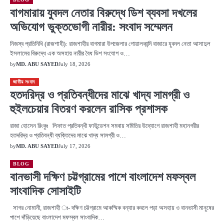
বাগমারায় যুবদল নেতার বিরুদ্ধে ডিশ ব্যবসা দখলের
অভিযোগ ভুক্তভোগী নারীর: সংবাদ সম্মেলন
​নিজস্ব প্রতিনিধি (রাজশাহী): রাজশাহীর বাগমারা উপজেলার গোয়ালকান্দি বাজারে যুবদল নেতা আসাদুল
ইসলামের বিরুদ্ধে এক অসহায় নারীর বৈধ ডিশ সংযোগ ও…
by
MD. ABU SAYED
July 18, 2026
জাতীয় সংবাদ
হতদরিদ্র ও প্রতিবন্ধীদের মাঝে খাদ্য সামগ্রী ও
হুইলচেয়ার বিতরণ করলেন রাসিক প্রশাসক
রাজা হোসেন রিংকুঃ লিফাত প্রতিবন্ধী ফাউন্ডেশন সমবায় সমিতির উদ্যোগে রাজশাহী মহানগরীর
হতদরিদ্র ও প্রতিবন্ধী ব্যক্তিদের মাঝে খাদ্য সামগ্রী ও…
by
MD. ABU SAYED
July 17, 2026
BLOG
বানভাসী দক্ষিণ চট্টগ্রামের পাশে বাংলাদেশ মফস্বল
সাংবাদিক সোসাইটি
সাগর নোমানী, রাজশাহী ঃ- ​দক্ষিণ চট্টগ্রামে আকস্মিক বন্যার কবলে পড়া অসহায় ও বানভাসী মানুষের
পাশে দাঁড়িয়েছে বাংলাদেশ মফস্বল সাংবাদিক…