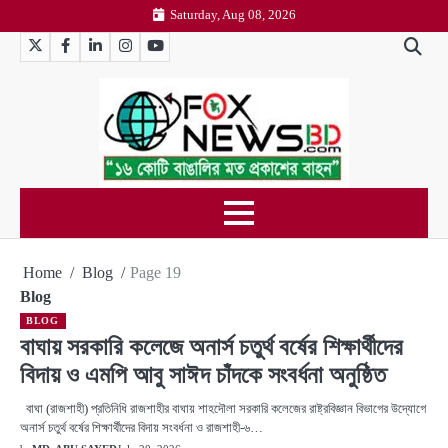
Skip
Saturday, Aug 08, 2026
to
Twitter
Facebook
LinkedIn
Instagram
YouTube
content
Home
Blog
Page 19
Blog
BLOG
বাঘায় সরকারি কলেজে অনার্স চতুর্থ বর্ষের শিক্ষার্থীদের
বিদায় ও এমপি আবু সাঈদ চাঁদকে সংবর্ধনা অনুষ্ঠিত
বাঘা (রাজশাহী) প্রতিনিধি রাজশাহীর বাঘায় শাহদৌলা সরকারি কলেজের রাষ্ট্রবিজ্ঞান বিভাগের উদ্যোগে
অনার্স চতুর্থ বর্ষের শিক্ষার্থীদের বিদায় সংবর্ধনা ও রাজশাহী-৬…