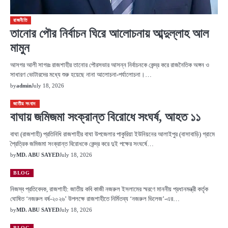
রাজনীতি
তানোর পৌর নির্বাচন ঘিরে আলোচনায় আব্দুল্লাহ আল
মামুন
আসগর আলী সাগরঃ রাজশাহীর তানোর পৌরসভার আসন্ন নির্বাচনকে কেন্দ্র করে রাজনৈতিক অঙ্গন ও
সাধারণ ভোটারদের মধ্যে শুরু হয়েছে নানা আলোচনা-পর্যালোচনা।…
by
admin
July 18, 2026
জাতীয় সংবাদ
বাঘায় জমিজমা সংক্রান্ত বিরোধে সংঘর্ষ, আহত ১১
বাঘা (রাজশাহী) প্রতিনিধি রাজশাহীর বাঘা উপজেলার পাকুরিয়া ইউনিয়নের আলাইপুর (বাসাবাড়ি) গ্রামে
প্রৈত্রিক জমিজমা সংক্রান্ত বিরোধকে কেন্দ্র করে দুই পক্ষের সংঘর্ষে…
by
MD. ABU SAYED
July 18, 2026
BLOG
নিজস্ব প্রতিবেদক, রাজশাহী: জাতীয় কবি কাজী নজরুল ইসলামের স্মরণে মাননীয় প্রধানমন্ত্রী কর্তৃক
ঘোষিত ‘নজরুল বর্ষ-২০২৬’ উপলক্ষে রাজশাহীতে নির্মিতব্য ‘নজরুল ভিলেজ’-এর…
by
MD. ABU SAYED
July 18, 2026
BLOG