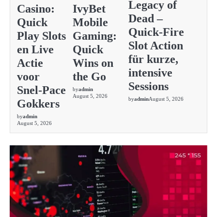
Legacy of
Casino:
IvyBet
Dead –
Quick
Mobile
Quick‑Fire
Play Slots
Gaming:
Slot Action
en Live
Quick
für kurze,
Actie
Wins on
intensive
voor
the Go
Sessions
Snel‑Pace
by
admin
August 5, 2026
by
admin
August 5, 2026
Gokkers
by
admin
August 5, 2026