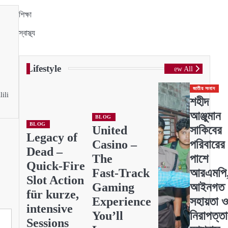
শিক্ষা
স্বাস্থ্য
Lifestyle
View All
জাতীয় সংবাদ
lili
শহীদ
আঞ্জুমান
BLOG
BLOG
United
সাকিবের
Legacy of
Casino –
পরিবারের
Dead –
The
পাশে
Quick‑Fire
Fast‑Track
আরএমপি
Slot Action
Gaming
আইনগত
für kurze,
Experience
সহায়তা ও
intensive
You’ll
নিরাপত্ত
Sessions