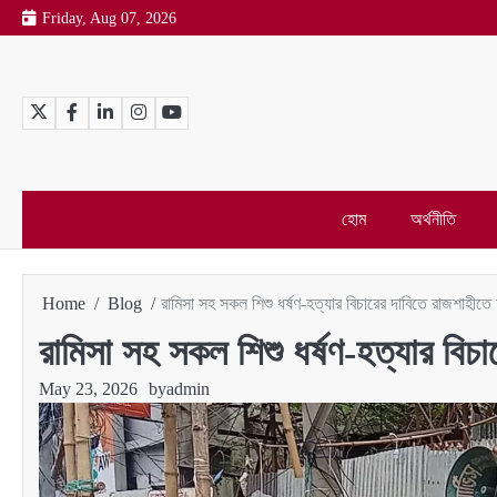
Skip
Friday, Aug 07, 2026
to
content
Twitter
Facebook
LinkedIn
Instagram
YouTube
হোম
অর্থনীতি
Home
Blog
রামিসা সহ সকল শিশু ধর্ষণ-হত্যার বিচারের দাবিতে রাজশাহীতে
রামিসা সহ সকল শিশু ধর্ষণ-হত্যার বিচ
May 23, 2026
by
admin