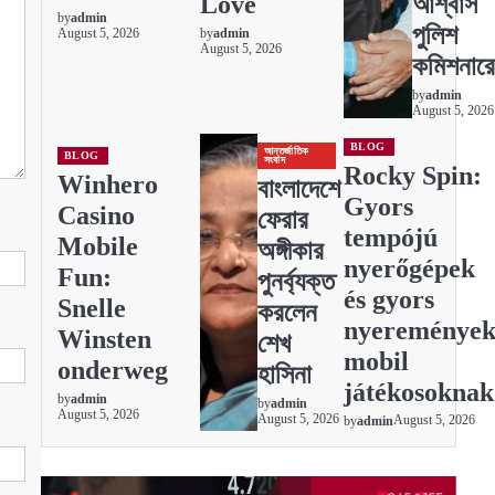
Love
আশ্বাস
by
admin
পুলিশ
August 5, 2026
by
admin
August 5, 2026
কমিশনার
by
admin
August 5, 2026
BLOG
আন্তর্জাতিক
BLOG
সংবাদ
Rocky Spin:
Winhero
বাংলাদেশে
Gyors
Casino
ফেরার
tempójú
Mobile
অঙ্গীকার
nyerőgépek
Fun:
পুনর্ব্যক্ত
és gyors
Snelle
করলেন
nyereménye
Winsten
শেখ
mobil
onderweg
হাসিনা
játékosoknak
by
admin
by
admin
August 5, 2026
August 5, 2026
August 5, 2026
by
admin