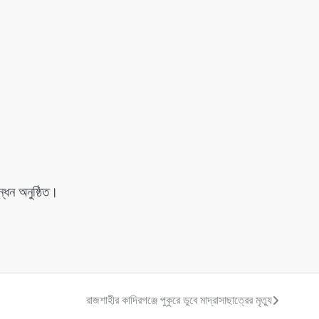
্ধন অনুষ্ঠিত।
রাজশাহীর কাদিরগঞ্জে পুকুরে ডুবে মাদ্রাসাছাত্রের মৃত্যু