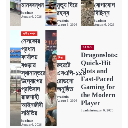
মানববন্ধন
মৃত্যু ঘিরে
যোগাযোগ
রহস্য
বিছিন্ন
by
admin
August 6, 2026
by
admin
by
admin
August 6, 2026
August 6, 2026
জাতীয় সংবাদ
নেসকোর
প্রধান
BLOG
Dragonslots:
কার্যালয়
শিক্ষা
Quick‑Hit
বগুড়ায়
রুয়েটে
Slots and
স্থানান্তরের
এসএপি-১১.০
Fast‑Paced
উদ্যোগের
রোডশো
Gaming for
প্রতিবাদ
অনুষ্ঠিত
the Modern
রাজশাহী
by
admin
August 6, 2026
Player
আইনজীবী
by
admin
August 6, 2026
সমিতির
by
admin
August 6, 2026