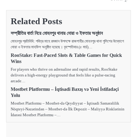
Related Posts
সম্প্রীতির বার্তা নিয়ে মোহনপুর থানায় দোয়া ও ইফতার অনুষ্ঠান
মোহনপুর প্রতিনিধি: পবিত্র মাহে রমজান উপলক্ষে রাজশাহীর মোহনপুর থানা পুলিশের উদ্যোগে
দোয়া ও ইফতার মাহফিল অনুষ্ঠিত হয়েছে। বৃহস্পতিবার (৫ মার্চ)…
RooStake: Fast‑Paced Slots & Table Games for Quick
Wins
For players who thrive on adrenaline and rapid results, RooStake
delivers a high‑energy playground that feels like a pulse‑racing
arcade…
Mostbet Platformu – İqtisadi Baxış və Yeni İstifadəçi
Yolu
Mostbet Platformu – Mostbet-də Qeydiyyat – İqtisadi Səmərəlilik
Nöqteyi-Nəzərindən – Mostbet-də İlk Depozit – Maliyyə Risklərinin
İdarəsi Mostbet Platformu –…