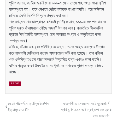
পুলিশ জানায়, জাতীয় জরুরি সেবা ৯৯৯-এ ফোন পেয়ে শাহ মখদুম থানা পুলিশ
ঘটনাস্থলে যায়। তবে সেখানে পৌঁছে কাউকে পাওয়া যায়নি। পরে অভিযান
চালিয়ে একটি বিদেশি পিস্তল উদ্ধার করা হয়।
শাহ মখদুম থানার ভারপ্রাপ্ত কর্মকর্তা (ওসি) জানান, ৯৯৯-এ কল পাওয়ার পর
পুলিশ দ্রুত ঘটনাস্থলে পৌঁছে অস্ত্রটি উদ্ধার করে। পরবর্তীতে সিআইডির
ক্রাইম সিন ইউনিট ঘটনাস্থলে এসে আলামত সংগ্রহ ও নম্বরিংয়ের কাজ
সম্পন্ন করে।
এদিকে, ঘটনায় এক যুবক গুলিবিদ্ধ হয়েছেন। তাকে আহত অবস্থায় উদ্ধার
করে রাজশাহী মেডিকেল কলেজ হাসপাতালে ভর্তি করা হয়েছে। তার পরিচয়
এবং গুলিবিদ্ধ হওয়ার কারণ সম্পর্কে বিস্তারিত তথ্য এখনও জানা যায়নি।
ঘটনার প্রকৃত কারণ উদঘাটন ও সংশ্লিষ্টদের শনাক্তে পুলিশ তদন্ত চালিয়ে
যাচ্ছে।
BLOG
রুয়েট পরিদর্শনে অ্যাক্রিডিটেশন
রাজশাহীতে দেওয়াল কেটে জুয়েলার্সে
Post
ইভ্যালুয়েশন টিম
দুর্ধর্ষ চুরি: ২০০ ভরি স্বর্ণ,রুপা সহ ২৫
navigation
লাখ টাকা লুট