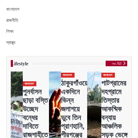
বাংলাদেশ
রাজনীতি
শিক্ষা
স্বাস্থ্য
Lifestyle
View All
বাংলাদেশ
বাংলাদেশ
ঠাকুরগাঁওয়ে
পাটগ্রামের
বাংলাদেশ
পুনর্বাসন
একদিনে
দহগ্রামে
ছাড়া বস্তি
ভিন্ন
তিস্তার
উচ্ছেদ
জলাশয়ে
আকষ্মিক
বন্ধের
ডুবে তিন
বন্যায়
দাবিতে
প্রাণহানি,
আঞ্চলিক
রাজশাহীতে
পীরগঞ্জের
সড়ক ভেঙ্গে