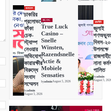
বাংলাদেশ
চাকরির
প্রলোভনে
BLOG
রাজনীতি
True Luck
ফাঁকা
জুলাই
Casino –
চেক-
গণঅভ্যুত
Snelle
স্ট্যাম্প
দিবস-২
Winsten,
নেওয়ার
উপলক্ষে
Razendsnelle
অভিযোগ,
রাজশাহী
Actie &
কারারক্ষীর
নানা কর্মস
Mobiele
বিরুদ্ধে
পালিত
Sensaties
সংবাদ
by
admin
August 5, 202
August 5, 2026
by
admin
সম্মেলন
by
admin
August 5, 2026