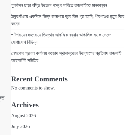
পুনর্বাসন ছাড়া বস্তি উচ্ছেদ বন্ধের দাবিতে রাজশাহীতে মানববন্ধন
ঠাকুরগাঁওয়ে একদিনে ভিন্ন জলাশয়ে ডুবে তিন প্রাণহানি, পীরগঞ্জের মৃত্যু ঘিরে
রহস্য
পাটগ্রামের দহগ্রামে তিস্তার আকষ্মিক বন্যায় আঞ্চলিক সড়ক ভেঙ্গে
যোগাযোগ বিছিন্ন
নেসকোর প্রধান কার্যালয় বগুড়ায় স্থানান্তরের উদ্যোগের প্রতিবাদ রাজশাহী
আইনজীবী সমিতির
Recent Comments
No comments to show.
কৃত
Archives
,
August 2026
July 2026