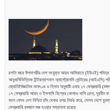
চলতি বছর উপসাগরীয় দেশ সংযুক্ত আরব আমিরাতে (ইউএই) পবিত্র রমজা
আবুধাবিভিত্তিক ইন্টারন্যাশনাল অ্যাস্ট্রোনমি সেন্টারের (আইএসি) 
জ্যোতির্বৈজ্ঞানিক মানদণ্ড ও হিসাব অনুযায়ী এবার ১৭ ফেব্রুয়ারি 
১৭ ফেব্রুয়ারি আরব ও ইসলামি বিশ্বের কোথাও খালি চোখ, দূরবীন বা উচ্
ফলে যেসব দেশ নিশ্চিত চাঁদ দেখার ওপর নির্ভর করে, সেসব দেশে বুধবা
ফেব্রুয়ারি রমজান শুরু হওয়ার সম্ভাবনা রয়েছে