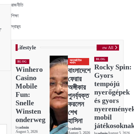
রাজনীতি
শিক্ষা
স্বাস্থ্য
r
Lifestyle
View All
BLOG
আন্তর্জাতিক
BLOG
সংবাদ
Rocky Spin:
Winhero
বাংলাদেশে
Gyors
Casino
ফেরার
tempójú
Mobile
অঙ্গীকার
nyerőgépek
Fun:
পুনর্ব্যক্ত
és gyors
Snelle
করলেন
nyereménye
Winsten
শেখ
mobil
onderweg
হাসিনা
játékosokna
by
admin
by
admin
August 5, 2026
August 5, 2026
August 5, 2026
by
admin