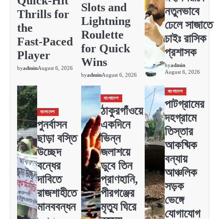
Quick‑Hit
Slots and
নতুনভাবে
Thrills for
Lightning
ঢেলে সাজাতে
the
Roulette
চাইঃ রাসিক
Fast‑Paced
for Quick
প্রশাসক
Player
Wins
by
admin
by
admin
August 6, 2026
August 6, 2026
by
admin
August 6, 2026
বাংলাদেশ
বাংলাদেশ
পাটগ্রামের
ঠাকুরগাঁওয়ে
বাংলাদেশ
দহগ্রামে
পুনর্বাসন
একদিনে
তিস্তার
ছাড়া বস্তি
ভিন্ন
আকষ্মিক
উচ্ছেদ
জলাশয়ে
বন্যায়
বন্ধের
ডুবে তিন
আঞ্চলিক
দাবিতে
প্রাণহানি,
সড়ক
রাজশাহীতে
পীরগঞ্জের
ভেঙ্গে
মানববন্ধন
মৃত্যু ঘিরে
যোগাযোগ