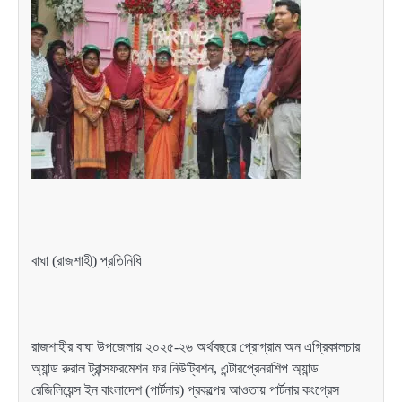
বাঘা (রাজশাহী) প্রতিনিধি
রাজশাহীর বাঘা উপজেলায় ২০২৫-২৬ অর্থবছরে প্রোগ্রাম অন এগ্রিকালচার
অ্যান্ড রুরাল ট্রান্সফরমেশন ফর নিউট্রিশন, এন্টারপ্রেনরশিপ অ্যান্ড
রেজিলিয়েন্স ইন বাংলাদেশ (পার্টনার) প্রকল্পের আওতায় পার্টনার কংগ্রেস