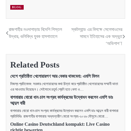
BLOG
রাজশাহীর নওদাপাড়ায় বিদেশি পিস্তল
স্কটল্যান্ড এর বিপক্ষে সেলেসাওদের
Post
উদ্ধার, গুলিবিদ্ধ যুবক হাসপাতালে
সামনে ইতিহাসের এক অদ্ভুত
navigation
‘অভিশাপ’!
Related Posts
দেশে প্রতিষ্ঠিত খেলোয়ারগণ আর বেকার থাকবেনা: এমপি মিলন
নিজস্ব প্রতিবেদক: সরকার খেলোয়ারদের কথা চিন্তা করে প্রতিষ্ঠিত খেলোয়ারদের সম্মানী ভাতা
এর আওতায় নিয়েছেন। সেইসাথে চতুর্থ শ্রেণি হতে খেলা ও…
বাগমারায় বোরো ধান-চাল সংগ্রহ কার্যক্রমের উদ্বোধন করলেন এমপি ডাঃ
আব্দুল বারী
বাগমারায় বোরো ধান-চাল সংগ্রহ কার্যক্রমের উদ্বোধন করলেন এমপি ডাঃ আব্দুল বারী বাগমারা
প্রতিনিধিঃ রাজশাহীর বাগমারায় অভ্যন্তরীণ বোরো সংগ্রহ-২০২৬ মৌসুমে বোরো…
Online Casino Deutschland kompakt: Live Casino
richtig bewerten