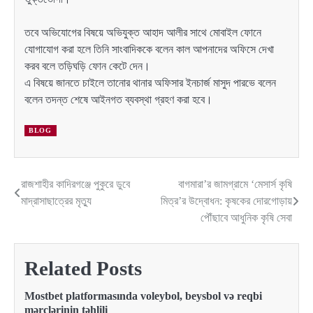
তবে অভিযোগের বিষয়ে অভিযুক্ত আহাদ আলীর সাথে মোবাইল ফোনে
যোগাযোগ করা হলে তিনি সাংবাদিককে বলেন কাল আপনাদের অফিসে দেখা
করব বলে তড়িঘড়ি ফোন কেটে দেন।
এ বিষয়ে জানতে চাইলে তানোর থানার অফিসার ইনচার্জ মাসুদ পারভে বলেন
বলেন তদন্ত শেষে আইনগত ব্যবস্থা গ্রহণ করা হবে।
BLOG
রাজশাহীর কাদিরগঞ্জে পুকুরে ডুবে
বাগমারা’র জামগ্রামে ‘মেসার্স কৃষি
Post
মাদ্রাসাছাত্রের মৃত্যু
মিত্র’র উদ্বোধন: কৃষকের দোরগোড়ায়
navigation
পৌঁছাবে আধুনিক কৃষি সেবা
Related Posts
Mostbet platformasında voleybol, beysbol və reqbi
mərclərinin təhlili