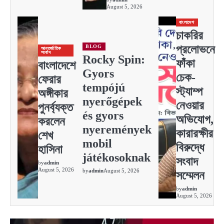
August 5, 2026
বাংলাদেশ
চাকরির
প্রলোভনে
BLOG
আন্তর্জাতিক
সংবাদ
Rocky Spin:
ফাঁকা
বাংলাদেশে
Gyors
চেক-
ফেরার
tempójú
স্ট্যাম্প
অঙ্গীকার
nyerőgépek
নেওয়ার
পুনর্ব্যক্ত
és gyors
অভিযোগ,
করলেন
nyeremények
কারারক্ষীর
শেখ
mobil
বিরুদ্ধে
হাসিনা
játékosoknak
সংবাদ
by
admin
August 5, 2026
by
admin
August 5, 2026
সম্মেলন
by
admin
August 5, 2026