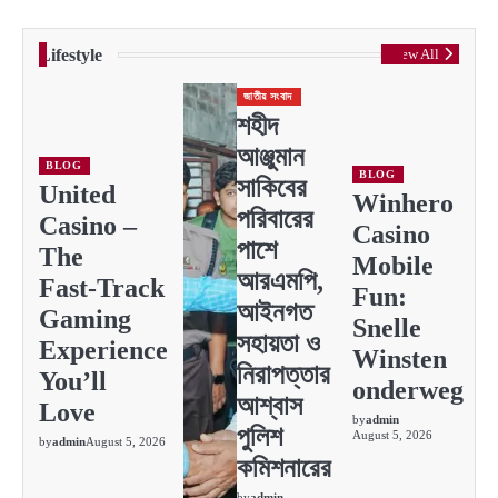
Lifestyle
View All
জাতীয় সংবাদ
শহীদ
আঞ্জুমান
BLOG
BLOG
সাকিবের
United
Winhero
পরিবারের
Casino –
Casino
পাশে
The
Mobile
আরএমপি,
Fast‑Track
Fun:
আইনগত
Gaming
Snelle
সহায়তা ও
Experience
Winsten
নিরাপত্তার
You’ll
onderweg
আশ্বাস
Love
by
admin
পুলিশ
August 5, 2026
by
admin
August 5, 2026
কমিশনারের
by
admin