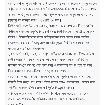
অভিযোগপত্র সূত্রে জানা যায়, উপজেলার পাঁচন্দর ইউনিয়নের প্রাণপুর গ্রামের
বাসিন্দা মোঃ সারোয়ার হোসেন স্থানীয় কয়েকজনের বিরুদ্ধে এ অভিযোগ দায়ের
করেন। অভিযুক্তরা হলেন—মোঃ আবুল আহাদ, মোঃ আবুল ওয়াদুদ ও মো.
মিজানুর সহ অজ্ঞাত আরও ২৫ থেকে ৩০ জন।
লিখিত অভিযোগে উল্লেখ করা হয়, প্রায় ৩০ বছর আগে তার পিতা স্থানীয়
ইউনিয়ন পরিষদের অনুমতি নিয়ে দোকানঘর নির্মাণ করেন। পরবর্তীতে দোকান
নির্মাণ ও বিরোধ মীমাংসার জন্য অভিযুক্তদের সঙ্গে কয়েক দফায় আর্থিক
লেনদেনও করা হয়। কিন্তু এরপরও অভিযুক্তরা দীর্ঘদিন ধরে দোকানঘর
দখলের চেষ্টা চালিয়ে আসছিলেন।
ভুক্তভোগীর দাবি, গত ২০ মে দুপুরে অভিযুক্তরা লোহার রড, বাঁশের লাঠি ও
দেশীয় অস্ত্র নিয়ে দোকানঘরে হামলা চালায়। এসময় দোকানের বিভিন্ন
মালামাল ভাঙচুর করা হয় এবং নগদ টাকা ও ব্যবসায়িক কাগজপত্র লুট করে
নিয়ে যাওয়া হয় বলে অভিযোগে উল্লেখ করা হয়েছে।
অভিযোগে আরও বলা হয়, হামলাকারীরা তাকে প্রাণনাশের হুমকি দেয় এবং
বিষয়টি নিয়ে আইনগত পদক্ষেপ নিলে হত্যার ভয়ও দেখানো হয়। ঘটনার সময়
স্থানীয় লোকজন এগিয়ে এলে পরিস্থিতি নিয়ন্ত্রণে আসে।
এ বিষয়ে তানোর থানায় লিখিত অভিযোগ দায়ের করা হয়েছে। অভিযোগ
তদন্ত করে প্রয়োজনীয় আইনগত ব্যবস্থা গ্রহণের দাবি জানিয়েছেন
ভুক্তভোগী।