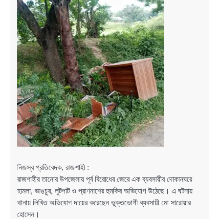
নিজস্ব প্রতিবেদক, রাজশাহী :
রাজশাহীর তানোর উপজেলায় পূর্ব বিরোধের জেরে এক ব্যবসায়ীর দোকানঘরে
হামলা, ভাঙচুর, লুটপাট ও প্রাণনাশের হুমকির অভিযোগ উঠেছে। এ ঘটনায়
থানায় লিখিত অভিযোগ দায়ের করেছেন ভুক্তভোগী ব্যবসায়ী মো সারোয়ার
হোসেন।