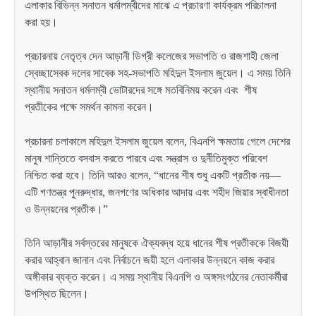
এলাকার বিভিন্ন সনাতন ধর্মালম্বীদের মাঝে এ প্রচারণা কার্যক্রম পরিচালনা
করা হয়।
প্রচারনায় নেতৃত্ব দেন আড়ানী ডিগ্রী কলেজের সভাপতি ও রাজশাহী জেলা
স্বেচ্ছাসেবক দলের সাবেক সহ-সভাপতি মহিদুল ইসলাম জুয়েল। এ সময় তিনি
স্থানীয় সনাতন ধর্মলম্বী ভোটারদের সঙ্গে মতবিনিময় করেন এবং শীষ
প্রতীকের পক্ষে সমর্থন কামনা করেন।
প্রচারনা চলাকালে মহিদুল ইসলাম জুয়েল বলেন, বিএনপি ক্ষমতায় গেলে দেশের
মানুষ শান্তিতে বসবাস করতে পারবে এবং সন্ত্রাস ও দুর্নীতিমুক্ত পরিবেশ
নিশ্চিত করা হবে। তিনি আরও বলেন, “ধানের শীষ শুধু একটি প্রতীক নয়—
এটি গণতন্ত্র পুনরুদ্ধার, জনগণের অধিকার আদায় এবং শহীদ জিয়ার স্বাধীনতা
ও উন্নয়নের প্রতীক।”
তিনি আড়ানীর সর্বস্তরের মানুষকে ঐক্যবদ্ধ হয়ে ধানের শীষ প্রতীককে বিজয়ী
করার আহ্বান জানান এবং নির্বাচনে জয়ী হলে এলাকার উন্নয়নে কাজ করার
অঙ্গীকার ব্যক্ত করেন। এ সময় স্থানীয় বিএনপি ও অঙ্গসংগঠনের নেতাকর্মীরা
উপস্থিত ছিলেন।