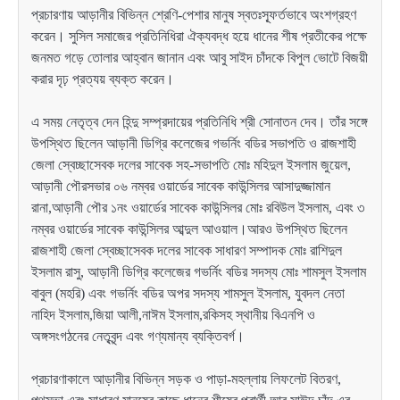
প্রচারণায় আড়ানীর বিভিন্ন শ্রেণি-পেশার মানুষ স্বতঃস্ফূর্তভাবে অংশগ্রহণ
করেন। সুসিল সমাজের প্রতিনিধিরা ঐক্যবদ্ধ হয়ে ধানের শীষ প্রতীকের পক্ষে
জনমত গড়ে তোলার আহ্বান জানান এবং আবু সাইদ চাঁদকে বিপুল ভোটে বিজয়ী
করার দৃঢ় প্রত্যয় ব্যক্ত করেন।
এ সময় নেতৃত্ব দেন হিন্দু সম্প্রদায়ের প্রতিনিধি শ্রী সোনাতন দেব। তাঁর সঙ্গে
উপস্থিত ছিলেন আড়ানী ডিগ্রি কলেজের গভর্নিং বডির সভাপতি ও রাজশাহী
জেলা স্বেচ্ছাসেবক দলের সাবেক সহ-সভাপতি মোঃ মহিদুল ইসলাম জুয়েল,
আড়ানী পৌরসভার ০৬ নম্বর ওয়ার্ডের সাবেক কাউন্সিলর আসাদুজ্জামান
রানা,আড়ানী পৌর ১নং ওয়ার্ডের সাবেক কাউন্সিলর মোঃ রবিউল ইসলাম, এবং ৩
নম্বর ওয়ার্ডের সাবেক কাউন্সিলর আব্দুল আওয়াল।আরও উপস্থিত ছিলেন
রাজশাহী জেলা স্বেচ্ছাসেবক দলের সাবেক সাধারণ সম্পাদক মোঃ রাশিদুল
ইসলাম রাসু, আড়ানী ডিগ্রি কলেজের গভর্নিং বডির সদস্য মোঃ শামসুল ইসলাম
বাবুল (মহরি) এবং গভর্নিং বডির অপর সদস্য শামসুল ইসলাম, যুবদল নেতা
নাহিদ ইসলাম,জিয়া আলী,নাঈম ইসলাম,রকিসহ স্থানীয় বিএনপি ও
অঙ্গসংগঠনের নেতৃবৃন্দ এবং গণ্যমান্য ব্যক্তিবর্গ।
প্রচারণাকালে আড়ানীর বিভিন্ন সড়ক ও পাড়া-মহল্লায় লিফলেট বিতরণ,