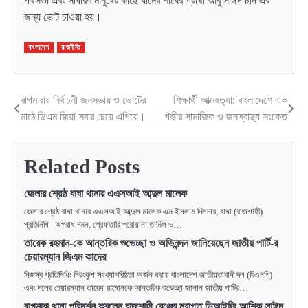
পথসভা এবং সাধারণ মানুষের কাছে ধানের শীষের প্রার্থী আবু সাঈদ চাঁদ এর
জন্য ভোট চাওয়া হয়।
বাংলাদেশ
রাজনীতি
বাগমারায় নির্বাচনী জনসভায় ও ভোটের
শিক্ষার্থী আত্মহত্যা: বাংলাদেশে এক
Post
মাঠে ডিএম জিয়া সবার চেয়ে এগিয়ে।
গভীর সামাজিক ও জনস্বাস্থ্য সংকেত
navigation
Related Posts
জেলার শ্রেষ্ঠ বাঘা থানার এএসআই আব্দুল মালেক
জেলার শ্রেষ্ঠ বাঘা থানার এএসআই আব্দুল মালেক এম ইসলাম দিলদার, বাঘা (রাজশাহী)
প্রতিনিধি অপরাধ দমন, গ্রেফতারি পরোয়ানা তামিল ও…
তারেক রহমান-কে আন্তরিক শুভেচ্ছা ও অভিনন্দন জানিয়েছেন জাতীয় পার্টি-র
চেয়ারম্যান জিএম কাদের
নিজস্ব প্রতিনিধিঃ নিরংকুশ সংখ্যাগরিষ্ঠতা অর্জন করায় বাংলাদেশ জাতীয়তাবাদী দল (বিএনপি)
এবং দলের চেয়ারম্যান তারেক রহমানকে আন্তরিক শুভেচ্ছা জানান জাতীয় পার্টির…
বাগমারা থানা পরিদর্শন করলেন রাজশাহী রেঞ্জের নবাগত ডিআইজি আশিক সাঈদ