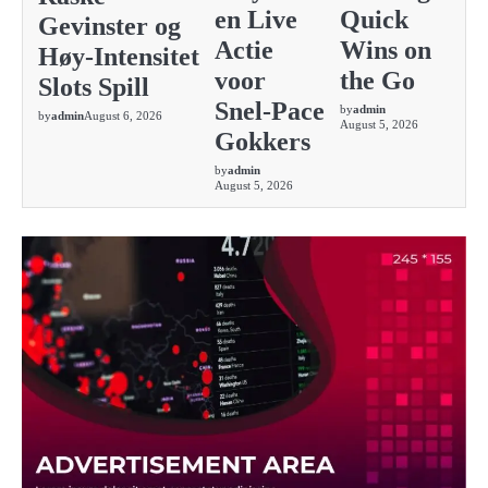
en Live
Quick
Gevinster og
Actie
Wins on
Høy‑Intensitet
voor
the Go
Slots Spill
Snel‑Pace
by
admin
by
admin
August 6, 2026
August 5, 2026
Gokkers
by
admin
August 5, 2026