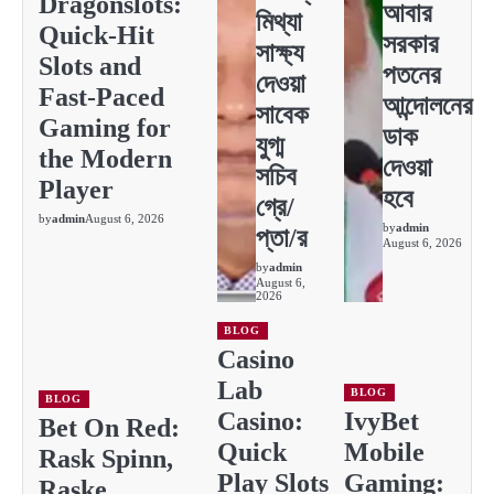
Dragonslots:
আবার
মিথ্যা
Quick‑Hit
সরকার
সাক্ষ্য
Slots and
পতনের
দেওয়া
Fast‑Paced
আন্দোলনের
সাবেক
Gaming for
ডাক
যুগ্ম
the Modern
দেওয়া
সচিব
Player
হবে
গ্রে/
by
admin
August 6, 2026
by
admin
প্তা/র
August 6, 2026
by
admin
August 6,
2026
BLOG
Casino
Lab
BLOG
BLOG
Casino:
IvyBet
Bet On Red:
Quick
Mobile
Rask Spinn,
Play Slots
Gaming:
Raske