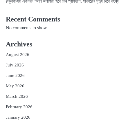
ঠাকুরগাঁওয়ে একদিনে ভিন্ন জলাশয়ে ডুবে তিন প্রাণহানি, পীরগঞ্জের মৃত্যু ঘিরে রহস্য
Recent Comments
No comments to show.
Archives
August 2026
July 2026
June 2026
May 2026
March 2026
February 2026
January 2026