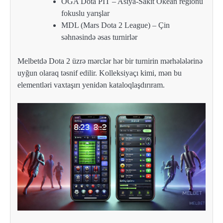
OGA Dota PIT – Asiya-Sakit Okean regionu
fokuslu yarışlar
MDL (Mars Dota 2 League) – Çin
səhnəsində əsas turnirlər
Melbetdə Dota 2 üzrə mərclər hər bir turnirin mərhələlərinə
uyğun olaraq təsnif edilir. Kolleksiyaçı kimi, mən bu
elementləri vaxtaşırı yenidən kataloqlaşdırıram.