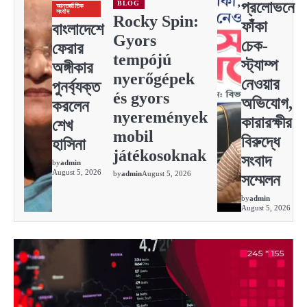
প্রলোভনে
BLOG
আন্তর্জাতিক
সংবাদ
Rocky Spin:
ফাঁকা
বাংলাদেশে
Gyors
চেক-
ফেরার
tempójú
স্ট্যাম্প
অঙ্গীকার
nyerőgépek
নেওয়ার
পুনর্ব্যক্ত
és gyors
অভিযোগ,
করলেন
nyeremények
কারারক্ষীর
শেখ
mobil
বিরুদ্ধে
হাসিনা
játékosoknak
সংবাদ
by
admin
August 5, 2026
by
admin
August 5, 2026
সম্মেলন
by
admin
August 5, 2026