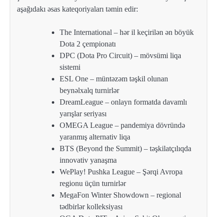
aşağıdakı əsas kateqoriyaları təmin edir:
The International – hər il keçirilən ən böyük
Dota 2 çempionatı
DPC (Dota Pro Circuit) – mövsümi liqa
sistemi
ESL One – müntəzəm təşkil olunan
beynəlxalq turnirlər
DreamLeague – onlayn formatda davamlı
yarışlar seriyası
OMEGA League – pandemiya dövründə
yaranmış alternativ liqa
BTS (Beyond the Summit) – təşkilatçılıqda
innovativ yanaşma
WePlay! Pushka League – Şərqi Avropa
regionu üçün turnirlər
MegaFon Winter Showdown – regional
tədbirlər kolleksiyası