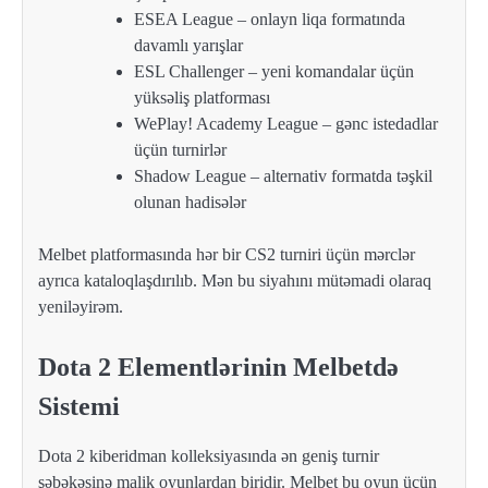
ESEA League – onlayn liqa formatında
davamlı yarışlar
ESL Challenger – yeni komandalar üçün
yüksəliş platforması
WePlay! Academy League – gənc istedadlar
üçün turnirlər
Shadow League – alternativ formatda təşkil
olunan hadisələr
Melbet platformasında hər bir CS2 turniri üçün mərclər
ayrıca kataloqlaşdırılıb. Mən bu siyahını mütəmadi olaraq
yeniləyirəm.
Dota 2 Elementlərinin Melbetdə
Sistemi
Dota 2 kiberidman kolleksiyasında ən geniş turnir
şəbəkəsinə malik oyunlardan biridir. Melbet bu oyun üçün