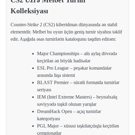
CS2 Üzrə Melbet Turnir
Kolleksiyası
Counter-Strike 2 (CS2) kiberidman dünyasında ən stabil
elementdir. Melbet bu oyun üçün geniş turnir siyahısı təklif
edir. Aşağıda əsas turnirlərin kataloqunu təqdim edirəm:
Major Championships – altı aylıq dövrədə
keçirilən ən böyük hadisələr
ESL Pro League – peşəkar komandalar
arasında liqa sistemi
BLAST Premier – sürətli formatda turnirlər
seriyası
IEM (Intel Extreme Masters) – beynəlxalq
səviyyədə təşkil olunan yarışlar
DreamHack Open – açıq turnirlər
kateqoriyası
PGL Major – xüsusi təşkilatçılıqla keçirilən
çempionatlar