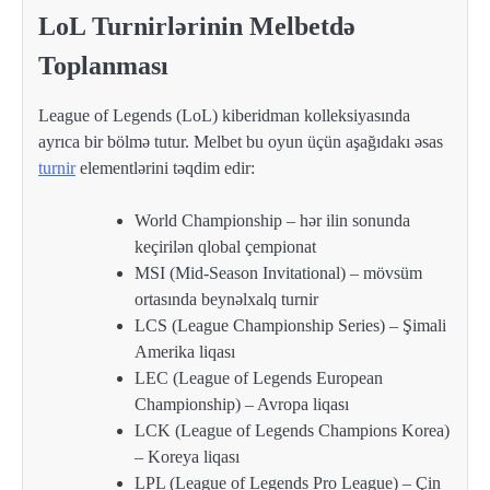
LoL Turnirlərinin Melbetdə
Toplanması
League of Legends (LoL) kiberidman kolleksiyasında
ayrıca bir bölmə tutur. Melbet bu oyun üçün aşağıdakı əsas
turnir
elementlərini təqdim edir:
World Championship – hər ilin sonunda
keçirilən qlobal çempionat
MSI (Mid-Season Invitational) – mövsüm
ortasında beynəlxalq turnir
LCS (League Championship Series) – Şimali
Amerika liqası
LEC (League of Legends European
Championship) – Avropa liqası
LCK (League of Legends Champions Korea)
– Koreya liqası
LPL (League of Legends Pro League) – Çin