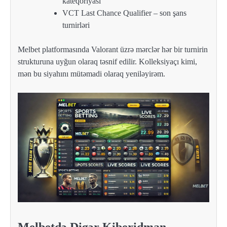
kateqoriyası
VCT Last Chance Qualifier – son şans
turnirləri
Melbet platformasında Valorant üzrə mərclər hər bir turnirin
strukturuna uyğun olaraq təsnif edilir. Kolleksiyaçı kimi,
mən bu siyahını mütəmadi olaraq yeniləyirəm.
Melbetdə Digər Kiberidman