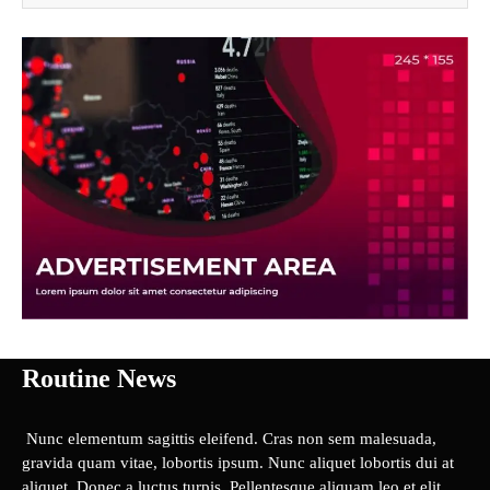
Routine News
Nunc elementum sagittis eleifend. Cras non sem malesuada,
gravida quam vitae, lobortis ipsum. Nunc aliquet lobortis dui at
aliquet. Donec a luctus turpis. Pellentesque aliquam leo et elit