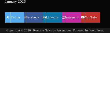
January 2026
Twitter
Facebook
LinkedIn
Instagram
YouTube
Copyright © 2026
| Routine News by
Ascendoor
| Powered by
WordPress
.