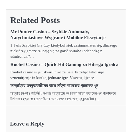
Related Posts
Mr Punter Casino – Szybkie Automaty,
Natychmiastowe Wygrane i Mobilne Ekscytacje
1. Puls Szybkiej Gry Czy kiedykolwiek zastanawiałeś się, dlaczego
niektórzy gracze rzucają się na garść spinów i odchodzą z
uśmiechem?…
Roobet Casino – Quick‑Hit Gaming za Hitrega Igralca
Roobet casino si je ustvaril nišo za tiste, ki želijo takojšnje
vznemirjenje in kratke, jedrnate igre. V svetu, kjer se…
আত্রাইয়ে দুষ্কৃতকারীদের হাতে মহিলা কলেজের প্রভাষক খুন
আত্রাই (নওগাঁ) প্রতিনিধি: নওগাঁর আত্রাইয়ে বড় শিমলা মহিলা কলেজের এক প্রভাষককে
নির্মমভাবে হত্যা করে রেললাইনের পাশে ফেলে রেখে গেছে দুষ্কৃতকারীরা।…
Leave a Reply