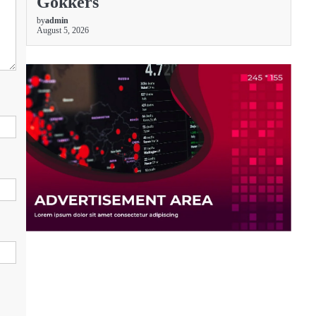
Gokkers
by
admin
August 5, 2026