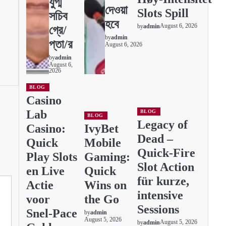
যুগ্ম
দেওয়া
Slots Spill
সচিব
হবে
August 6, 2026
by
admin
গ্রে/
by
admin
প্তা/র
August 6, 2026
t
by
admin
August 6,
2026
BLOG
Casino
Lab
BLOG
BLOG
Legacy of
Casino:
IvyBet
Dead –
Quick
Mobile
Quick‑Fire
Play Slots
Gaming:
Slot Action
en Live
Quick
für kurze,
Actie
Wins on
intensive
voor
the Go
Sessions
Snel‑Pace
by
admin
August 5, 2026
August 5, 2026
by
admin