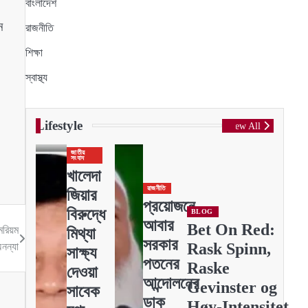
বাংলাদেশ
ন
রাজনীতি
শিক্ষা
স্বাস্থ্য
Lifestyle
View All
জাতীয়
সংবাদ
খালেদা
রাজনীতি
জিয়ার
প্রয়োজনে
বিরুদ্ধে
BLOG
আবার
Bet On Red:
রিয়ম
মিথ্যা
সরকার
Rask Spinn,
নন্যা
সাক্ষ্য
পতনের
Raske
দেওয়া
আন্দোলনের
Gevinster og
সাবেক
ডাক
Høy‑Intensitet