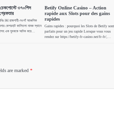
 চেকপোস্টে ৩৭০পিস
Betify Online Casino – Action
গ্রেফতার
rapide aux Slots pour des gains
rapides
িধিঃ ￼ রাজশাহী-নওগাঁ আঞ্চলিক
লার কেশরহাট কালিতলা নামক স্থানে
Gains rapides : pourquoi les Slots de Betify son
াবাসহ এক যুবককে আটক করে…
parfaits pour un jeu rapide Lorsque vous vous
rendez sur https://betify-fr-casino.net/fr-fr/,…
elds are marked
*