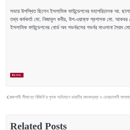
সভায় উপস্থিত ছিলেন ইসলামিক ফাউন্ডেশনের মহাপরিচালক আ. ছালাম খ
তথ্য কর্মকর্তা মো. নিজামুল কবীর, উপ-ওয়াক্‌ফ প্রশাসক মো. আকবর 
ইসলামিক ফাউন্ডেশনের বোর্ড অব গভর্নরসের গভর্নর মাওলানা সৈয়দ মো
BLOG
রাজশাহী সীমান্তে বিজিবি’র পৃথক অভিযানে ভারতীয় মাদকদ্রব্য ও চোরাচালানী মালামাল
Post
navigation
Related Posts