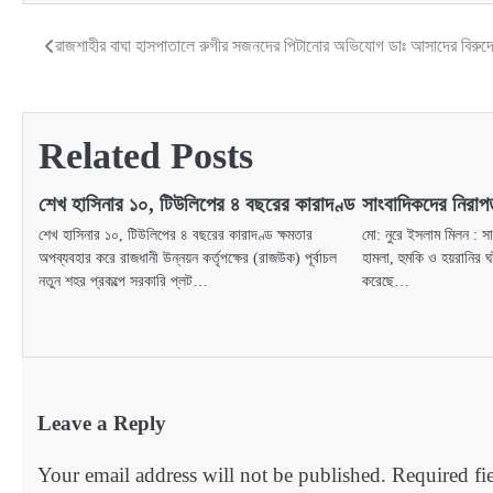
রাজশাহীর বাঘা হাসপাতালে রুগীর সজনদের পিটানোর অভিযোগ ডাঃ আসাদের বিরুদ্
Post
navigation
Related Posts
শেখ হাসিনার ১০, টিউলিপের ৪ বছরের কারাদণ্ড
সাংবাদিকদের নিরা
শেখ হাসিনার ১০, টিউলিপের ৪ বছরের কারাদণ্ড ক্ষমতার
মো: নুরে ইসলাম মিলন : স
অপব্যবহার করে রাজধানী উন্নয়ন কর্তৃপক্ষের (রাজউক) পূর্বাচল
হামলা, হুমকি ও হয়রানির ঘ
নতুন শহর প্রকল্পে সরকারি প্লট…
করেছে…
Leave a Reply
Your email address will not be published.
Required fi