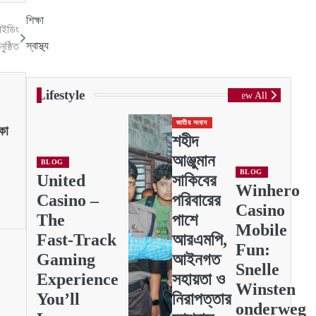
শিক্ষা
াইডিং
স্বাস্থ্য
ুষ্ঠিত
Lifestyle
View All
জাতীয় সংবাদ
কা
শহীদ
আঞ্জুমান
BLOG
BLOG
United
সাকিবের
Winhero
Casino –
পরিবারের
Casino
The
পাশে
Mobile
Fast‑Track
আরএমপি,
Fun:
Gaming
আইনগত
Snelle
Experience
সহায়তা ও
Winsten
You’ll
নিরাপত্তার
onderweg