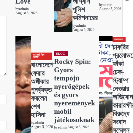
Love
আশ্বাস
by
admin
পুলিশ
by
admin
August 5, 2026
August 5, 2026
কমিশনারের
by
admin
August 5, 2026
বাংলাদেশ
চাকরির
প্রলোভন
BLOG
আন্তর্জাতিক
সংবাদ
Rocky Spin:
ফাঁকা
বাংলাদেশে
Gyors
চেক-
ফেরার
tempójú
স্ট্যাম্প
অঙ্গীকার
nyerőgépek
নেওয়ার
পুনর্ব্যক্ত
és gyors
অভিযোগ
করলেন
nyeremények
কারারক্ষী
শেখ
mobil
বিরুদ্ধে
হাসিনা
játékosoknak
সংবাদ
by
admin
August 5, 2026
August 5, 2026
by
admin
সম্মেলন