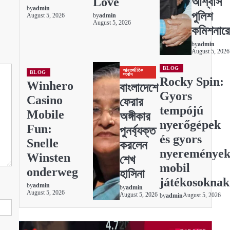
Love
আশ্বাস
by
admin
পুলিশ
August 5, 2026
by
admin
August 5, 2026
কমিশনার
by
admin
August 5, 2026
BLOG
আন্তর্জাতিক
BLOG
সংবাদ
Rocky Spin:
Winhero
বাংলাদেশে
Gyors
Casino
ফেরার
tempójú
Mobile
অঙ্গীকার
nyerőgépek
Fun:
পুনর্ব্যক্ত
és gyors
Snelle
করলেন
nyereménye
Winsten
শেখ
mobil
onderweg
হাসিনা
játékosoknak
by
admin
by
admin
August 5, 2026
August 5, 2026
August 5, 2026
by
admin