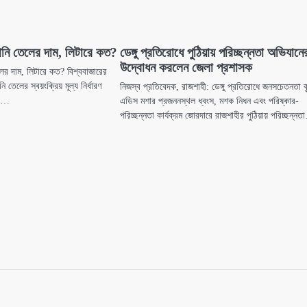
নি তেলের দাম, লিটারে কত?
ডেঙ্গু প্রতিরোধে পুঠিয়ায় পরিচ্ছন্নতা অভিযানে
উদ্বোধন করলেন জেলা প্রশাসক
র দাম, লিটারে কত? বিশ্ববাজারের
নি তেলের স্বয়ংক্রিয় মূল্য নির্ধারণ
নিজস্ব প্রতিবেদক, রাজশাহী: ডেঙ্গু প্রতিরোধে জনসচেতনতা বৃ
সব…
এডিস মশার প্রজননস্থল ধ্বংস, মশক নিধন এবং পরিষ্কার-
পরিচ্ছন্নতা কার্যক্রম জোরদারে রাজশাহীর পুঠিয়ায় পরিচ্ছন্ন