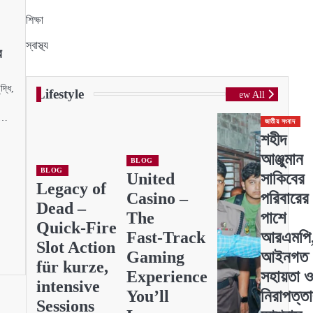
শিক্ষা
স্বাস্থ্য
র
দ্ধি,
Lifestyle
View All
তা…
জাতীয় সংবাদ
শহীদ
আঞ্জুমান
BLOG
BLOG
United
সাকিবের
Legacy of
Casino –
পরিবারের
Dead –
The
পাশে
Quick‑Fire
Fast‑Track
আরএমপি
Slot Action
Gaming
আইনগত
für kurze,
Experience
সহায়তা ও
intensive
You’ll
নিরাপত্ত
Sessions