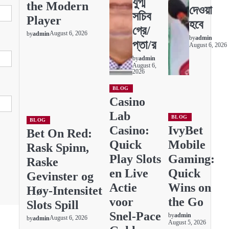
যুগ্ম
the Modern
দেওয়া
সচিব
Player
হবে
গ্রে/
August 6, 2026
by
admin
by
admin
প্তা/র
August 6, 2026
by
admin
August 6,
2026
BLOG
Casino
Lab
BLOG
BLOG
Casino:
IvyBet
Bet On Red:
Quick
Mobile
Rask Spinn,
Play Slots
Gaming:
Raske
en Live
Quick
Gevinster og
Actie
Wins on
Høy‑Intensitet
voor
the Go
Slots Spill
Snel‑Pace
by
admin
August 6, 2026
by
admin
August 5, 2026