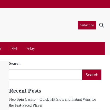
Subscribe
ি
শিক্ষা
স্বাস্থ্য
Search
Search
Recent Posts
Neo Spin Casino – Quick‑Hit Slots and Instant Wins for
the Fast‑Paced Player