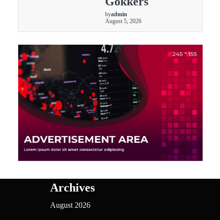
Gokkers
by
admin
August 5, 2026
Archives
August 2026