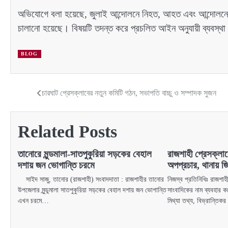
অভিযোগে বলা হয়েছে, জুলাই আন্দোলনে নিহত, আহত এবং আন্দোলনের স্
চালানো হয়েছে। বিষয়টি তদন্ত করে প্রচলিত আইন অনুযায়ী ব্যবস্
BLOG
চারঘাট প্রেসক্লাবের নতুন কমিটি গঠন, সভাপতি বাচ্চু ও সম্পাদক সুজন
Post
navigation
Related Posts
তানোরে মুন্ডমালা-সাতপুকুরিয়া সড়কের বেহাল
রাজশাহী প্রেসক্লাব
দশায় জন ভোগান্তি চরমে
অপপ্রচার, থানায় জ
সাইদ সাজু, তানোর (রাজশাহী) সংবাদদাতা : রাজশাহীর তানোর
নিজস্ব প্রতিনিধিঃ রাজশাহ
উপজেলার মুন্ডুমালা সাতপুকুরিয়া সড়কের বেহাল দশায় জন ভোগান্তি
সাংবাদিকের নাম ব্যবহার 
এখন চরমে…
মিথ্যা তথ্য, বিভ্রান্তি