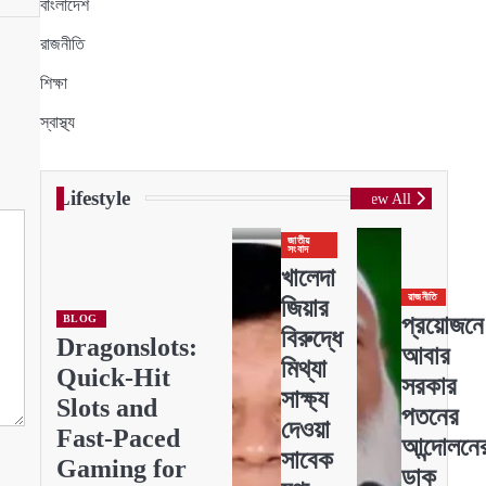
বাংলাদেশ
রাজনীতি
শিক্ষা
স্বাস্থ্য
Lifestyle
View All
জাতীয়
সংবাদ
খালেদা
রাজনীতি
জিয়ার
প্রয়োজনে
BLOG
বিরুদ্ধে
Dragonslots:
আবার
মিথ্যা
Quick‑Hit
সরকার
সাক্ষ্য
Slots and
পতনের
দেওয়া
Fast‑Paced
আন্দোলনে
সাবেক
Gaming for
ডাক