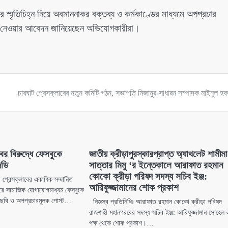
মৃতিচিহ্ন নিয়ে অবমাননাকর বক্তব্য ও কর্মকাণ্ডের মাধ্যমে অপপ্রচার
থা নেওয়ার আবেদন জানিয়েছেন অভিযোগকারীরা।
চারঘাট প্রেসক্লাবের নতুন কমিটি গঠন, সভাপতি মিজানুর-সাধারন সম্পাদক মাইনুল হক সা
ের বিরুদ্ধে ফেসবুকে
জাতীয় ক্রীড়াপুরস্কারপ্রাপ্ত অ্যাথলেট শামীমা
িডি
সাত্তার মিমু ‘র ইন্তেকালে আরাফাত রহমান
কোকো ক্রীড়া পরিষদ সদস্য সচিব ইঞ্জ:
ী প্রেসক্লাবের একাধিক সম্মানিত
আরিফুজ্জামানের শোক প্রকাশ
করে সামাজিক যোগাযোগমাধ্যম ফেসবুকে
কর ছবি ও অপপ্রচারমূলক পোস্ট…
নিজস্ব প্রতিনিধিঃ আরাফাত রহমান কোকো ক্রীড়া পরিষদ
রাজশাহী মহানগররের সদস্য সচিব ইঞ্জ: আরিফুজ্জামান সোহেল
পক্ষ থেকে শোক প্রকাশ।…