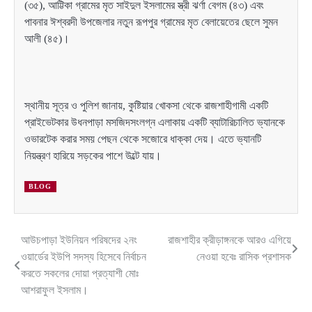
(৩৫), আট্টিকা গ্রামের মৃত সাইদুল ইসলামের স্ত্রী ঝর্ণা বেগম (৪৩) এবং
পাবনার ঈশ্বরদী উপজেলার নতুন রূপপুর গ্রামের মৃত বেলায়েতের ছেলে সুমন
আলী (৪৫)।
স্থানীয় সূত্র ও পুলিশ জানায়, কুষ্টিয়ার খোকসা থেকে রাজশাহীগামী একটি
প্রাইভেটকার উধনপাড়া মসজিদসংলগ্ন এলাকায় একটি ব্যাটারিচালিত ভ্যানকে
ওভারটেক করার সময় পেছন থেকে সজোরে ধাক্কা দেয়। এতে ভ্যানটি
নিয়ন্ত্রণ হারিয়ে সড়কের পাশে উল্টে যায়।
BLOG
আউচপাড়া ইউনিয়ন পরিষদের ২নং
রাজশাহীর ক্রীড়াঙ্গনকে আরও এগিয়ে
Post
ওয়ার্ডের ইউপি সদস্য হিসেবে নির্বাচন
নেওয়া হবেঃ রাসিক প্রশাসক
navigation
করতে সকলের দোয়া প্রত্যাশী মোঃ
আশরাফুল ইসলাম।