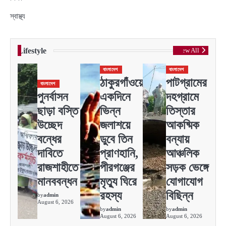
স্বাস্থ্য
Lifestyle
View All
বাংলাদেশ
বাংলাদেশ
ঠাকুরগাঁওয়ে
পাটগ্রামের
বাংলাদেশ
পুনর্বাসন
একদিনে
দহগ্রামে
ছাড়া বস্তি
ভিন্ন
তিস্তার
উচ্ছেদ
জলাশয়ে
আকষ্মিক
বন্ধের
ডুবে তিন
বন্যায়
দাবিতে
প্রাণহানি,
আঞ্চলিক
রাজশাহীতে
পীরগঞ্জের
সড়ক ভেঙ্গে
মানববন্ধন
মৃত্যু ঘিরে
যোগাযোগ
রহস্য
বিছিন্ন
by
admin
August 6, 2026
by
admin
by
admin
August 6, 2026
August 6, 2026