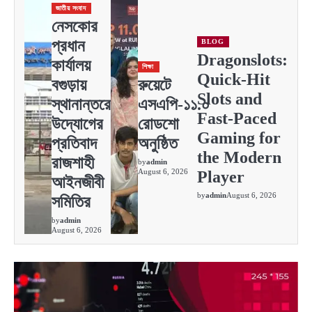
জাতীয় সংবাদ
নেসকোর
প্রধান
BLOG
Dragonslots:
কার্যালয়
শিক্ষা
Quick‑Hit
বগুড়ায়
রুয়েটে
Slots and
স্থানান্তরের
এসএপি-১১.০
Fast‑Paced
উদ্যোগের
রোডশো
Gaming for
প্রতিবাদ
অনুষ্ঠিত
the Modern
রাজশাহী
by
admin
August 6, 2026
Player
আইনজীবী
by
admin
August 6, 2026
সমিতির
by
admin
August 6, 2026