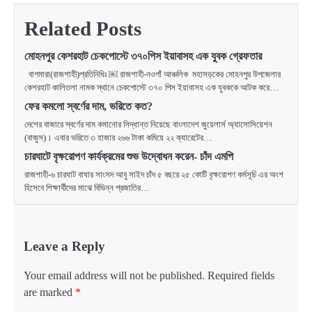
Related Posts
মোহনপুর কেশরহাট চেকপোস্টে ৩৭০পিস ইয়াবাসহ এক যুবক গ্রেফতার
বাগমারা(রাজশাহী)প্রতিনিধিঃ ￼ রাজশাহী-নওগাঁ আঞ্চলিক মহাসড়কের মোহনপুর উপজেলার
কেশরহাট কালিতলা নামক স্থানে চেকপোস্টে ৩৭০ পিস ইয়াবাসহ এক যুবককে আটক করে…
ফের কমলো স্বর্ণের দাম, ভরিতে কত?
দেশের বাজারে স্বর্ণের দাম কমানোর সিদ্ধান্ত নিয়েছে বাংলাদেশ জুয়েলার্স অ্যাসোসিয়েশন
(বাজুস)। এবার ভরিতে ৩ হাজার ২৬৬ টাকা কমিয়ে ২২ ক্যারেটের…
চারঘাটে বৃক্ষরোপণ কার্যক্রমের শুভ উদ্বোধন করেন- চাঁদ এমপি
রাজশাহী-৬ চারঘাট বাঘার সাংসদ আবু সাইদ চাঁদ ৫ বছরে ২৫ কোটি বৃক্ষরোপণ কর্মসূচি এর অংশ
হিসেবে শিক্ষার্থীদের মাঝে বিভিন্ন প্রজাতির…
Leave a Reply
Your email address will not be published.
Required fields
are marked
*