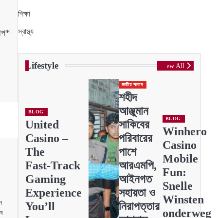
শিক্ষা
স্বাস্থ্য
াপ*
Lifestyle
View All
জাতীয় সংবাদ
শহীদ
আঞ্জুমান
BLOG
BLOG
United
সাকিবের
Winhero
Casino –
পরিবারের
Casino
The
পাশে
Mobile
Fast‑Track
আরএমপি,
Fun:
Gaming
আইনগত
Snelle
Experience
সহায়তা ও
Winsten
ে
You’ll
নিরাপত্তার
onderweg
বে