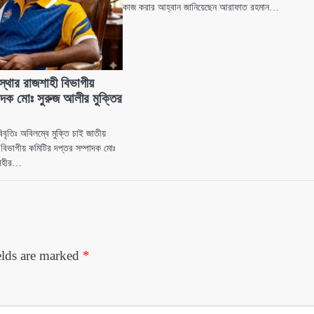
কাজ করার আহ্বান জানিয়েছেন আরাফাত রহমান…
স্থার রাজশাহী বিভাগীয়
াদক মোঃ সুরুজ আলীর মুক্তির
িবৃতিঃ অবিলম্বে মুক্তি চাই জাতীয়
 বিভাগীয় কমিটির দপ্তর সম্পাদক মোঃ
শাহীর…
elds are marked
*