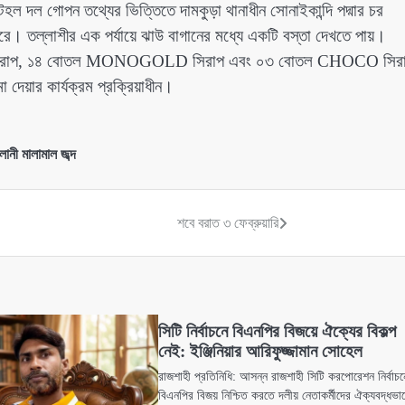
ল দল গোপন তথ্যের ভিত্তিতে দামকুড়া থানাধীন সোনাইকান্দি পদ্মার চর
করে। তল্লাশীর এক পর্যায়ে ঝাউ বাগানের মধ্যে একটি বস্তা দেখতে পায়।
C সিরাপ, ১৪ বোতল MONOGOLD সিরাপ এবং ০৩ বোতল CHOCO সির
 দেয়ার কার্যক্রম প্রক্রিয়াধীন।
ানী মালামাল জব্দ
শবে বরাত ৩ ফেব্রুয়ারি
সিটি নির্বাচনে বিএনপির বিজয়ে ঐক্যের বিকল্প
নেই: ইঞ্জিনিয়ার আরিফুজ্জামান সোহেল
রাজশাহী প্রতিনিধি: আসন্ন রাজশাহী সিটি করপোরেশন নির্বাচন
বিএনপির বিজয় নিশ্চিত করতে দলীয় নেতাকর্মীদের ঐক্যবদ্ধভা