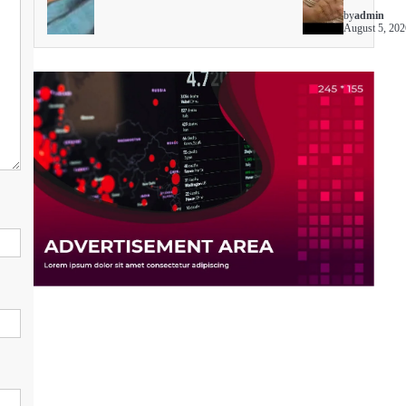
by
admin
August 5, 202