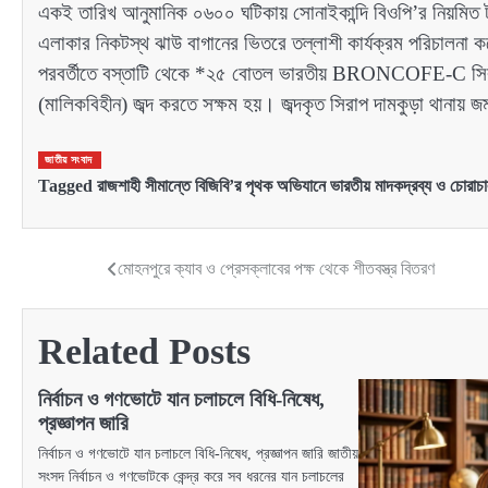
একই তারিখ আনুমানিক ০৬০০ ঘটিকায় সোনাইকান্দি বিওপি’র নিয়মিত টহ
এলাকার নিকটস্থ ঝাউ বাগানের ভিতরে তল্লাশী কার্যক্রম পরিচালনা 
পরবর্তীতে বস্তাটি থেকে *২৫ বোতল ভারতীয় BRONCOFE-
(মালিকবিহীন) জব্দ করতে সক্ষম হয়। জব্দকৃত সিরাপ দামকুড়া থানায় জমা
জাতীয় সংবাদ
Tagged
রাজশাহী সীমান্তে বিজিবি’র পৃথক অভিযানে ভারতীয় মাদকদ্রব্য ও চোরাচাল
মোহনপুরে ক্যাব ও প্রেসক্লাবের পক্ষ থেকে শীতবস্ত্র বিতরণ
Post
navigation
Related Posts
নির্বাচন ও গণভোটে যান চলাচলে বিধি-নিষেধ,
প্রজ্ঞাপন জারি
নির্বাচন ও গণভোটে যান চলাচলে বিধি-নিষেধ, প্রজ্ঞাপন জারি জাতীয়
সংসদ নির্বাচন ও গণভোটকে কেন্দ্র করে সব ধরনের যান চলাচলের