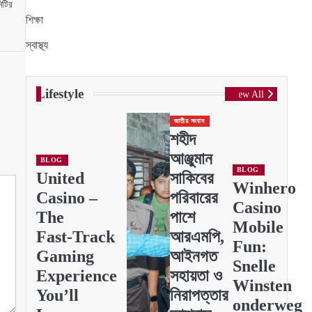
িটির
শিক্ষা
স্বাস্থ্য
Lifestyle
View All
জাতীয় সংবাদ
শহীদ
আঞ্জুমান
BLOG
BLOG
United
সাকিবের
Winhero
Casino –
পরিবারের
Casino
The
পাশে
Mobile
Fast‑Track
আরএমপি,
Fun:
Gaming
আইনগত
Snelle
Experience
সহায়তা ও
Winsten
You’ll
নিরাপত্তার
onderweg