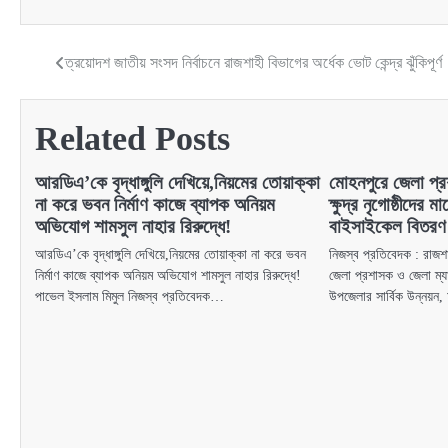
ত্রয়োদশ জাতীয় সংসদ নির্বাচনে রাজশাহী বিভাগের অর্ধেক ভোট কেন্দ্র ঝুঁকিপূর্ণ
Post
navigation
Related Posts
আরডিএ’কে বৃদ্ধাঙ্গুলি দেখিয়ে,নিয়মের তোয়াক্কা
মোহনপুরে জেলা প্
না করে ভবন নির্মাণ কাজে ব্যাপক অনিয়ম
ক্ষুদ্র নৃগোষ্ঠীদের
অভিযোগ শামসুল নাহার রিরুদ্ধে!
বাইসাইকেল বিতরণ
আরডিএ’কে বৃদ্ধাঙ্গুলি দেখিয়ে,নিয়মের তোয়াক্কা না করে ভবন
নিজস্ব প্রতিবেদক : রাজ
নির্মাণ কাজে ব্যাপক অনিয়ম অভিযোগ শামসুল নাহার রিরুদ্ধে!
জেলা প্রশাসক ও জেলা ম্য
পাভেল ইসলাম মিমুল নিজস্ব প্রতিবেদক…
উপজেলার সার্বিক উন্নয়ন