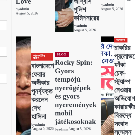
Love
আশ্বাস
by
admin
পুলিশ
by
admin
August 5, 2026
August 5, 2026
কমিশনারের
by
admin
August 5, 2026
বাংলাদেশ
চাকরির
প্রলোভন
BLOG
আন্তর্জাতিক
সংবাদ
Rocky Spin:
ফাঁকা
বাংলাদেশে
Gyors
চেক-
ফেরার
tempójú
স্ট্যাম্প
অঙ্গীকার
nyerőgépek
নেওয়ার
পুনর্ব্যক্ত
és gyors
অভিযোগ
করলেন
nyeremények
কারারক্ষী
শেখ
mobil
বিরুদ্ধে
হাসিনা
játékosoknak
সংবাদ
by
admin
August 5, 2026
August 5, 2026
by
admin
সম্মেলন