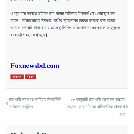
এ ব্যাপারে জানতে চাইলে বাঘা থানার অফিসার ইনচার্জ মোঃ সেরাজুল হক
বলেন “আউটডোরের স্টাফরা রোগীর স্বজনদের মারধর করেছে বলে আমরা
জানতে পেরেছি তারা থানায় এসেছে লিখিত অভিযোগ দায়ের করলে আইনুলক
ব্যবস্থা গ্রহণ করা হবে।
Foxnewsbd.com
বাংলাদেশ
স্বাস্থ্য
রাজশাহী মহানগর ফারিয়ার দ্বিবার্ষিকী
২৮ জানুয়ারি রাজশাহী আসছেন তারেক
Post
সম্মেলন অনুষ্ঠিত
রহমান, ভাষণ দিবেন ঐতিহাসিক মাদ্রাসা
navigation
মাঠে