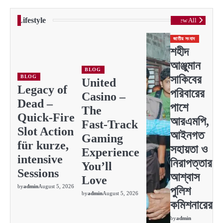
Lifestyle
View All
জাতীয় সংবাদ
শহীদ
আঞ্জুমান
BLOG
সাকিবের
BLOG
United
Legacy of
পরিবারের
Casino –
Dead –
পাশে
The
Quick‑Fire
আরএমপি,
Fast‑Track
Slot Action
আইনগত
Gaming
für kurze,
সহায়তা ও
Experience
intensive
নিরাপত্তার
You’ll
Sessions
আশ্বাস
Love
by
admin
August 5, 2026
পুলিশ
by
admin
August 5, 2026
কমিশনারের
by
admin