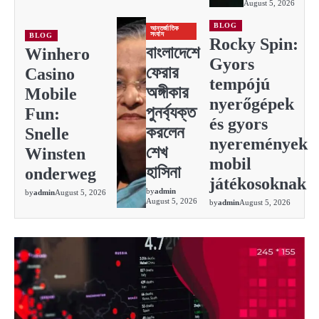
August 5, 2026
BLOG
আন্তর্জাতিক
সংবাদ
BLOG
Rocky Spin:
বাংলাদেশে
Winhero
Gyors
ফেরার
Casino
tempójú
অঙ্গীকার
Mobile
nyerőgépek
পুনর্ব্যক্ত
Fun:
és gyors
করলেন
Snelle
nyeremények
শেখ
Winsten
mobil
হাসিনা
onderweg
játékosoknak
by
admin
by
admin
August 5, 2026
August 5, 2026
by
admin
August 5, 2026