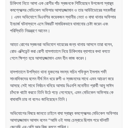
চিকিৎসা নিতে আসা এক রোগীর পাঁচ স্বজনকে পিটিয়েছেন উপজেলা স্বাস্থ্য
কমপ্লেক্সের মেডিকেল অফিসার আসাদুজ্জামান ও তার আউটডোরের সহকর্মীরা
। এমন অভিযোগে বিএনপির কয়েকজন স্থানীয় নেতা ও বাঘা থানার অফিসার
ইনচার্জ ঘটনাস্থলে এসে বিষয়টি সাময়িকভাবে থামানোর চেষ্টা করেন এবং
পরিস্থিতি নিয়ন্ত্রণে আনেন।
আহত রোগের স্বজনরা অভিযোগ দায়েরের জন্য থানায় আসলে তারা বলেন,
রোড এক্সিডেন্ট করা রোগী হাসপাতালে নিয়ে চিকিৎসার ব্যাপারে কথা বলতে
গেলে ক্ষিপ্ত হয়ে আসাদুজ্জামান এমন হীন কাজ করেন।
হাসপাতালে উপস্থিত থানা যুবদলের সদস্য সচিব শফিকুল ইসলাম শফী
সাংবাদিকদের বলেন দীর্ঘ দিন ধরে রুগী ও স্বজনদের সাথে এমন আচরণ করে
আসছে সেই সাথে নির্বাচন ঘনিয়ে আসায় বিএনপি মনোনীত প্রার্থী আবু সাঈদ
চাঁদকে খাটো করতে তিনি উঠে পড়ে লেগেছেন, এমন মেডিকেল অফিসার কে
বাঘাবাসি চায় না বলেও জানিয়েছেন তিনি।
অভিযোগের বিষয়ে জানতে চাইলে বাঘা স্বাস্থ্য কমপ্লেক্সের মেডিকেল অফিসার
আসাদুজ্জামান আসাদ বলেন “আমি ওই সময় চেম্বারে ছিলাম পরে ঘটনাটি
জেনেছি এর বেশি আর কিছু বলতে পারিনা।