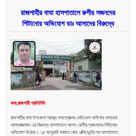
রাজশাহীর বাঘা হাসপাতালে রুগীর সজনদের
পিটানোর অভিযোগ ডাঃ আসাদের বিরুদ্ধে
বাঘা,রাজশাহী প্রতিনিধি
রাজশাহীর বাঘা উপজেলা স্বাস্থ্য কমপ্লেক্সের মেডিকেল অফিসার ডাক্তার
আসাদুজ্জামান এর বিরুদ্ধে হাসপাতালে আগত রোগীর স্বজনদের পিটানোর
অভিযোগ উঠেছে। ২৪ জানুয়ারি সকালে রোড এক্সিডেন্টের পর হাসপাতালে