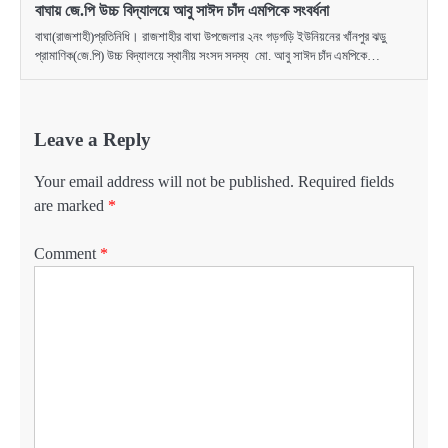
বাঘায় জে.পি উচ্চ বিদ্যালয়ে আবু সাঈদ চাঁদ এমপিকে সংবর্ধনা
বাঘা(রাজশাহী)প্রতিনিধি। রাজশাহীর বাঘা উপজেলার ২নং গড়গড়ি ইউনিয়নের খাঁনপুর ঝড়ু
প্রামাণিক(জে.পি) উচ্চ বিদ্যালয়ে স্থানীয় সংসদ সদস্য মো. আবু সাঈদ চাঁদ এমপিকে…
Leave a Reply
Your email address will not be published.
Required fields
are marked
*
Comment
*