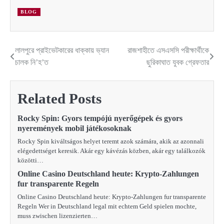
BLOG
লালপুরে প্রাইভেটকারের ধাক্কায় ভ্যান
রাজশাহীতে এসএসসি পরীক্ষার্থীকে
Post
চালক নি’হ’ত
ছুরিকাঘাত যুবক গ্রেফতার
navigation
Related Posts
Rocky Spin: Gyors tempójú nyerőgépek és gyors
nyeremények mobil játékosoknak
Rocky Spin kiváltságos helyet teremt azok számára, akik az azonnali
elégedettséget keresik. Akár egy kávézás közben, akár egy találkozók
közötti…
Online Casino Deutschland heute: Krypto-Zahlungen
fur transparente Regeln
Online Casino Deutschland heute: Krypto-Zahlungen fur transparente
Regeln Wer in Deutschland legal mit echtem Geld spielen mochte,
muss zwischen lizenzierten…