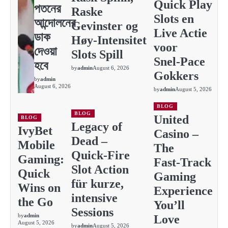
Quick Play
পতনের
Raske
Slots en
আন্দোলনের
Gevinster og
Live Actie
ডাক
Høy‑Intensitet
voor
দেওয়া
Slots Spill
Snel‑Pace
হবে
by
admin
August 6, 2026
Gokkers
by
admin
August 6, 2026
by
admin
August 5, 2026
BLOG
BLOG
United
BLOG
Legacy of
IvyBet
Casino –
Dead –
Mobile
The
Quick‑Fire
Gaming:
Fast‑Track
Slot Action
Quick
Gaming
für kurze,
Wins on
Experience
intensive
the Go
You’ll
Sessions
by
admin
Love
August 5, 2026
by
admin
August 5, 2026