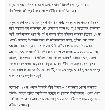
অনুষ্ঠানে সভাপতিত্ব করেন শাহমখদুম থানা বিএনপির সদস্য সচিব ও
বিসমিল্লাহ এন্টারপ্রাইজের প্রোপ্রাইটর মোঃ নাসিম খান।
অনুষ্ঠানে উপস্থিত ছিলেন চন্দিমা থানা বিএনপির সদস্য সচিব মনিরুল ইসলাম
জনি, সিনিয়র যুগ্ম আহ্বায়ক মোঃ রেজাউল করিম রঞ্জু, যুগ্ম আহ্বায়ক শাহজাহান
আলী, কাশিয়াডাঙ্গা থানা বিএনপির সদস্য সচিব মজিউল আহসান হিমেল, ১৯ নং
ওয়ার্ড (উত্তর) বিএনপির সভাপতি মনিরুজ্জামান ডাবলু, চন্দিমা থানা নেতা
জাহাঙ্গীর, হযরত, মুন্না, ১৭ নং ওয়ার্ড বিএনপির সাবেক সভাপতি বেলাল
আহমেদ, ১৭ নং ওয়ার্ড বিএনপির সাবেক সাধারণ সম্পাদক অ্যাডভোকেট শাহ
জামাল, শাহমখদুম থানা শ্রমিক দলের সাবেক সভাপতি আলমাস খান, জেলা
স্বেচ্ছাসেবক দলের আহ্বায়ক মাসুদুর রহমান লিটন, ১৭ নম্বর ওয়ার্ড কৃষক
দলের সভাপতি মোঃ জাকির হোসেন টিটু, এবং ১৭ নম্বর ওয়ার্ড যুবদলের সদস্য
সচিব মোঃ আব্দুল্লাহ প্রমুখ।
উল্লেখ্য, ১৭ নং ওয়ার্ড ক্রিকেট লীগ সিজন-৯ এ ফাইনাল খেলায় জান্নাত
হাউজিং দলকে হারিয়ে চ্যাম্পিয়ন হয়েছে বাগানপাড়া স্ট্রাইকারস। খেলা শেষে
চ্যাম্পিয়ন ও রানার আপ দলের খেলোয়াড়দের হাতে ট্রফি ও পুরস্কার তুলে দেন
রাসিক প্রশাসক।