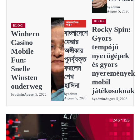
by
admin
August 5, 2026
BLOG
আন্তর্জাতিক
সংবাদ
BLOG
Rocky Spin:
বাংলাদেশে
Winhero
Gyors
ফেরার
Casino
tempójú
অঙ্গীকার
Mobile
nyerőgépek
পুনর্ব্যক্ত
Fun:
és gyors
করলেন
Snelle
nyeremények
শেখ
Winsten
mobil
হাসিনা
onderweg
játékosoknak
by
admin
by
admin
August 5, 2026
August 5, 2026
by
admin
August 5, 2026