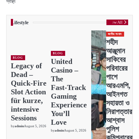
স্বাস্থ্য
Lifestyle
View All
জাতীয় সংবাদ
শহীদ
আঞ্জুমান
BLOG
সাকিবের
BLOG
United
Legacy of
পরিবারের
Casino –
Dead –
পাশে
The
Quick‑Fire
আরএমপি,
Fast‑Track
Slot Action
আইনগত
Gaming
für kurze,
সহায়তা ও
Experience
intensive
নিরাপত্তার
You’ll
Sessions
আশ্বাস
Love
by
admin
August 5, 2026
পুলিশ
by
admin
August 5, 2026
কমিশনারের