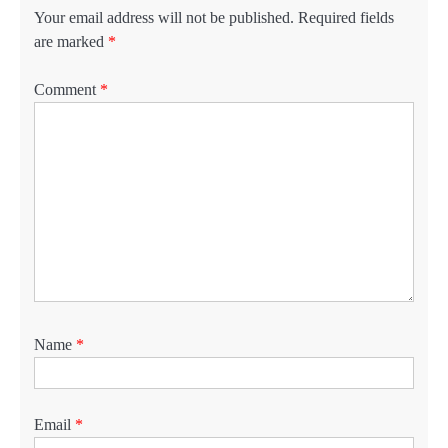
Your email address will not be published.
Required fields
are marked
*
Comment
*
Name
*
Email
*