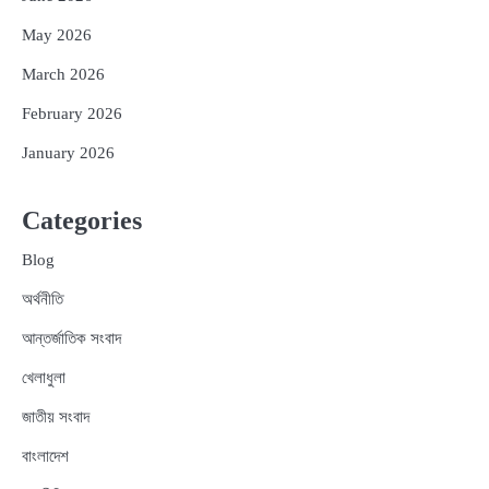
May 2026
March 2026
February 2026
January 2026
Categories
Blog
অর্থনীতি
আন্তর্জাতিক সংবাদ
খেলাধুলা
জাতীয় সংবাদ
বাংলাদেশ