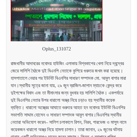
Oplus_131072
রাজধানীর আদাবরের নবোদয় হাউজিং এলাকায় বিশ্বকাপের খেলা নিয়ে দ্বন্দ্বের
জেরে সালিশি বৈঠকে দুই বিএনপি নেতাকে কুপিয়ে গুরুতর জখম করা হয়েছে।
হাসপাতালে নেয়ার পর ইউনিট বিএনপির সাধারণ সম্পাদক মো. আবুল বাশার মারা
যান।স্থানীয় সূত্রে জানা যায়, ২৯ জুন ব্রাজিল-জাপান ম্যাচকে কেন্দ্র করে
দুইপক্ষের বিবাদ এবং তা মীমাংসার জন্য বুধবার হয় সালিশি বৈঠক। একপর্যায়ে
দুই বিএনপির নেতার উপর ধারালো অস্ত্র নিয়ে চড়াও হয় স্থানীয় কয়েক
ব্যক্তি। ধারালো অস্ত্রের আঘাতে গুরুতর আহত হন নবোদয় ইউনিট বিএনপির
সভাপতি সাদ্দাম হোসেন ও সাধারণ সম্পাদক আবুল বাশার।বিএনপির স্থানীয়
নেতারা অভিযোগ করেন– সালিশ চলাকালে রিপন, নিরব, পারভেজ ও মাসুম নামে
কয়েকজন ধারালো অস্ত্র নিয়ে হামলা চালান। তারা জানান, ২৯ জুনের ঘটনায়
থানায় একটি অভিযোগও দায়ের করেন সাদ্দাম। কিন্তু এ ব্যাপারে পুলিশ