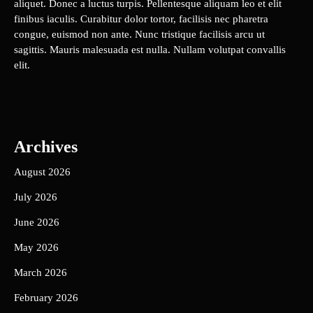
aliquet. Donec a luctus turpis. Pellentesque aliquam leo et elit
finibus iaculis. Curabitur dolor tortor, facilisis nec pharetra
congue, euismod non ante. Nunc tristique facilisis arcu ut
sagittis. Mauris malesuada est nulla. Nullam volutpat convallis
elit.
Archives
August 2026
July 2026
June 2026
May 2026
March 2026
February 2026