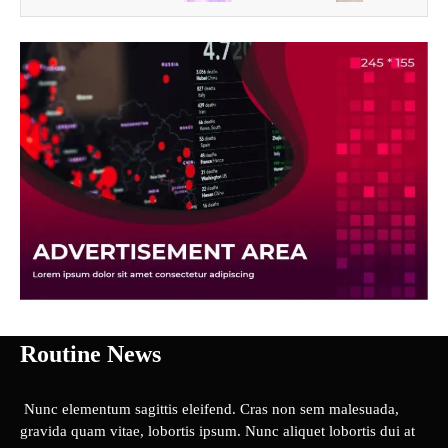
Routine News
Nunc elementum sagittis eleifend. Cras non sem malesuada,
gravida quam vitae, lobortis ipsum. Nunc aliquet lobortis dui at