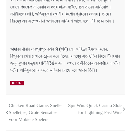
কোনো পদক্ষেপ না নেয়ায় এ হত্যাকাণ্ড ঘটেছে বলে তাদের অভিযোগ।
স্থানীয়দের দাবি, অভিযুক্তরা স্থানীয় কিশোর গ্যাংয়ের সদস্য। তাদের
বিরুদ্ধে এর আগেও নানা অপরাধের অভিযাগ আছে বলে দাবি করেন তারা।
আদাবর থানার ভারপ্রাপ্ত কর্মকর্তা (ওসি) মো. জাহিদুল ইসলাম বলেন,
বিশ্বকাপ খেলা দেখাকে কেন্দ্র করে নিজেদের মধ্যে হাতাহাতির বিষয়ে মীমাংসার
জন্য বুধবার সন্ধ্যায় সালিশি বৈঠক হয়। ওখানে তর্কবিতর্কের একপর্যায়ে এ ঘটনা
ঘটে। অভিযুক্তদের ধরতে অভিযান চলছে বলে জানান তিনি।
BLOG
Chicken Road Game: Snelle
SpinWin: Quick Casino Slots
Post
Spelletjes, Grote Sensaties
for Lightning-Fast Wins
navigation
voor Mobiele Spelers