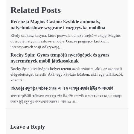
Related Posts
Recenzja Magius Casino: Szybkie automaty,
natychmiastowe wygrane i rozgrywka mobilna
Kiedy szukasz kasyna, które pozwala od razu wejść w akcję, Magius
obiecuje natychmiastowe emocje. Gracze pragnący krótkich,
intensywnych sesji odkrywają,…
Rocky Spin: Gyors tempójú nyerőgépek és gyors
nyeremények mobil játékosoknak
Rocky Spin kiváltságos helyet teremt azok számára, akik az azonnali
elégedettséget keresik. Akár egy kávézás közben, akár egy találkozók
közötti…
তাহেরপুর রসুলপুরে সাবেক মেয়র আ ন ম সামসুর রহমান মিন্টুর গনসংযোগ
বাগমারা প্রতিনিধি কর্মীবান্ধব তাহেরপুর পৌর বিএনপির সভাপতি ও সাবেক মেয়র আ,ন,ম সামসুর
রহমান মিন্টু রসুলপুরে গনসংযোগ করছেন। আজ ১৯ মে…
Leave a Reply