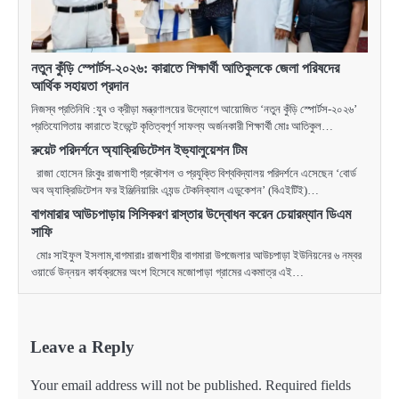
নতুন কুঁড়ি স্পোর্টস-২০২৬: কারাতে শিক্ষার্থী আতিকুলকে জেলা পরিষদের
আর্থিক সহায়তা প্রদান
নিজস্ব প্রতিনিধি :যুব ও ক্রীড়া মন্ত্রণালয়ের উদ্যোগে আয়োজিত ‘নতুন কুঁড়ি স্পোর্টস-২০২৬’
প্রতিযোগিতায় কারাতে ইভেন্টে কৃতিত্বপূর্ণ সাফল্য অর্জনকারী শিক্ষার্থী মোঃ আতিকুল…
রুয়েট পরিদর্শনে অ্যাক্রিডিটেশন ইভ্যালুয়েশন টিম
রাজা হোসেন রিংকুঃ রাজশাহী প্রকৌশল ও প্রযুক্তি বিশ্ববিদ্যালয় পরিদর্শনে এসেছেন ‘বোর্ড
অব অ্যাক্রিডিটেশন ফর ইঞ্জিনিয়ারিং এ্যন্ড টেকনিক্যাল এডুকেশন’ (বিএইটিই)…
বাগমারার আউচপাড়ায় সিসিকরণ রাস্তার উদ্বোধন করেন চেয়ারম্যান ডিএম
সাফি
মোঃ সাইফুল ইসলাম,বাগমারাঃ রাজশাহীর বাগমারা উপজেলার আউচপাড়া ইউনিয়নের ৬ নম্বর
ওয়ার্ডে উন্নয়ন কার্যক্রমের অংশ হিসেবে মজোপাড়া গ্রামের একমাত্র এই…
Leave a Reply
Your email address will not be published.
Required fields