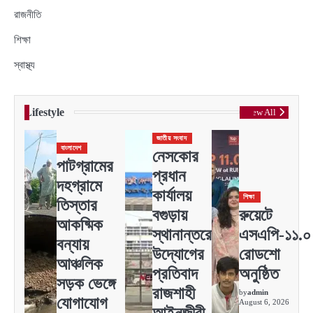
রাজনীতি
শিক্ষা
স্বাস্থ্য
Lifestyle
View All
জাতীয় সংবাদ
বাংলাদেশ
নেসকোর
পাটগ্রামের
প্রধান
দহগ্রামে
কার্যালয়
শিক্ষা
তিস্তার
বগুড়ায়
রুয়েটে
আকষ্মিক
স্থানান্তরের
এসএপি-১১.০
বন্যায়
উদ্যোগের
রোডশো
আঞ্চলিক
প্রতিবাদ
অনুষ্ঠিত
সড়ক ভেঙ্গে
রাজশাহী
by
admin
যোগাযোগ
August 6, 2026