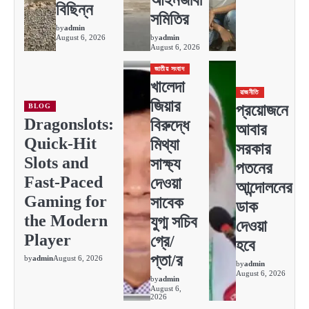
আইনজীবী
বিছিন্ন
সমিতির
by
admin
August 6, 2026
by
admin
August 6, 2026
জাতীয় সংবাদ
খালেদা
রাজনীতি
জিয়ার
প্রয়োজনে
BLOG
Dragonslots:
বিরুদ্ধে
আবার
Quick‑Hit
মিথ্যা
সরকার
Slots and
সাক্ষ্য
পতনের
Fast‑Paced
দেওয়া
আন্দোলনের
Gaming for
সাবেক
ডাক
the Modern
যুগ্ম সচিব
দেওয়া
Player
গ্রে/
হবে
প্তা/র
by
admin
August 6, 2026
by
admin
August 6, 2026
by
admin
August 6,
2026