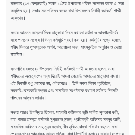
মঙ্গলবার (১৭ ফেব্রুয়ারি) সকাল ১১টায় উপজেলা পরিষদ সম্মেলন কক্ষে এ সভা
অনুষ্ঠিত হয়। সভায় সভাপতিত্ব করেন বাঘা উপজেলার নির্বাহী কর্মকর্তা শাম্মী
আক্তার।
সভায় আসন্ন আন্তর্জাতিক মাতৃভাষা দিবস যথাযথ মর্যাদা ও ভাবগাম্ভীর্যের
সঙ্গে পালনের লক্ষ্যে বিভিন্ন কর্মসূচি গ্রহণ করা হয়। কর্মসূচির মধ্যে রয়েছে
শহীদ মিনারে পুষ্পস্তবক অর্পণ, আলোচনা সভা, সাংস্কৃতিক অনুষ্ঠান ও দোয়া
মাহফিল।
সভাপতির বক্তব্যে উপজেলা নির্বাহী কর্মকর্তা শাম্মী আক্তার বলেন, ভাষা
শহীদদের আত্মত্যাগের মধ্য দিয়েই আমরা পেয়েছি আমাদের মাতৃভাষা বাংলা।
এই দিবসটি শুধু শোকের নয়, গৌরবেরও। তিনি সকল শিক্ষা প্রতিষ্ঠান,
সরকারি-বেসরকারি দপ্তর এবং সামাজিক সংগঠনকে যথাযথ মর্যাদায় দিবসটি
পালনের আহ্বান জানান।
সভায় আরও উপস্থিত ছিলেন, সহকারী কমিশনার ভূমি সাবিহা সুলতানা ডলি,
বাঘা থানার তদন্ত কর্মকর্তা সুপ্রভাত মন্ডল, প্রতিবন্ধী অফিসার মনসুর আলী,
মাধ্যমিক অফিসার মাহামুদুর রহমান, বীর মুক্তিযোদ্ধা শফিউর রহমান, বাঘা
প্রেসক্লাবের আহবায়ক আব্দুল লতিফ, বাঘা রিপোর্টার্স ক্লাবের সাধারণ সম্পাদক