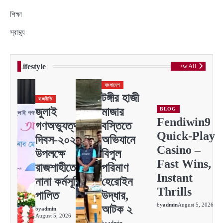
শিক্ষা
স্বাস্থ্য
Lifestyle
View All
বাংলাদেশ
টঙ্গীর হাজী
রাজনীতি
জুলাই
মাজার
BLOG
Fendiwin9
গণঅভ্যুত্থান
বস্তিতে
Quick‑Play
দিবস-২০২৬
অভিযানে
Casino –
উপলক্ষে
বিপুল
Fast Wins,
রাজশাহীতে
পরিমাণ
Instant
নানা কর্মসূচি
হেরোইন
Thrills
পালিত
উদ্ধার,
by
admin
August 5, 2026
আটক ২
by
admin
August 5, 2026
by
admin