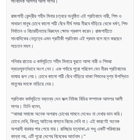
সাংবাদিক আসগর আলী সাগর।
রাজশাহী কেন্দ্রীয় শহীদ মিনার চত্বরে অনুষ্ঠিত এই প্রতিবাদে নারী, শিশু ও
সাধারণ মানুষ চোখে কালো পট্টি বেঁধে দীর্ঘ সময় নীরবে দাঁড়িয়ে থেকে ধর্ষণ, শিশু
নির্যাতন ও বিচারহীনতার বিরুদ্ধে ক্ষোভ প্রকাশ করেন। রাজশাহীতে
সাংবাদিকের নেতৃত্বে এমন প্রতীকী প্রতিবাদ এই প্রথম বলে মনে করছেন
সচেতন মহল।
শনিবার রাতের এ কর্মসূচিতে শহীদ মিনারে ঘুরতে আসা নারী ও শিশুরা
স্বতঃস্ফূর্তভাবে অংশ নেন। এক পর্যায়ে পুরো পরিবেশ যেন নীরব প্রতিবাদের
ভাষায় রূপ নেয়। চোখে কালো পট্টি বেঁধে দাঁড়িয়ে থাকা শিশুদের দৃশ্য উপস্থিত
মানুষের মনকে নাড়িয়ে দেয়।
প্রতিবাদ কর্মসূচিতে বক্তব্য দেন ফক্স নিউজ বিডির সম্পাদক আসগর আলী
সাগর। তিনি বলেন,
“আমরা সমাজে অনেক অপরাধ চোখের সামনে দেখেও না দেখার ভান করি।
চোখে দেখি, কিন্তু আইনের বাস্তব বিচার দেখি না। এই কারণেই অনেক
অপরাধী বারবার পার পেয়ে যায়। রামিছার হত্যাকাণ্ড শুধু একটি পরিবারের
কান্না নয়, এটি পুরো দেশের বিবেকের আর্তনাদ।”