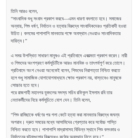
তিনি আরও বলেন,
“সাংবাদিক শুধু সংবাদ প্রকাশ করবে—এমন ধারণা বদলাতে হবে। সমাজের
অন্যায়, শিশু ধর্ষণ, নির্যাতন ও হত্যার বিরুদ্ধে সাংবাদিকদেরও প্রতিবাদী হওয়া
উচিত। কলমের পাশাপাশি মানবতার পক্ষে অবস্থান নেওয়াও সাংবাদিকতার
দায়িত্ব।”
এ সময় উপস্থিত সাধারণ মানুষও এই প্রতিবাদে একাত্মতা প্রকাশ করেন। নারী
ও শিশুদের অংশগ্রহণ কর্মসূচিটিকে আরও মানবিক ও তাৎপর্যপূর্ণ করে তোলে।
প্রতিবাদে অংশ নেওয়া অনেকেই বলেন, শিশুদের নিরাপত্তা নিশ্চিত করতে
হলে শুধু সামাজিক যোগাযোগমাধ্যমে ক্ষোভ প্রকাশ নয়, বাস্তবেও মানুষকে
সোচ্চার হতে হবে।
পরে রাজশাহী মহানগর যুবদলের সদস্য সচিব রফিকুল ইসলাম রবি তার
নেতাকর্মীদের নিয়ে কর্মসূচিতে যোগ দেন। তিনি বলেন,
“শিশু রামিছাকে ধর্ষণের পর গলা কেটে হত্যা করা মানবতার বিরুদ্ধে জঘন্য
অপরাধ। দ্রুত সময়ের মধ্যে আসামিদের গ্রেপ্তার করে সর্বোচ্চ শাস্তি
নিশ্চিত করতে হবে। পাশাপাশি মাদ্রাসাসহ বিভিন্ন স্থানে শিশু বলৎকার ও
নির্যাতনের ঘটনাগুলোর বিরুদ্ধেও কঠোর অবস্থান নিতে হবে।”