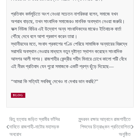
প্রতিবাদ কর্মসূচিতে অংশ নেওয়া সচেতন নাগরিকরা বলেন, সমাজে যখন
অপরাধ বাড়ছে, তখন সাংবাদিক সমাজেরও মানবিক অবস্থান নেওয়া জরুরি।
ফক্স নিউজ বিডির এই উদ্যোগ অন্য সাংবাদিকদের মাঝেও ইতিবাচক বার্তা
পৌঁছে দেবে বলে আশা প্রকাশ করেন তারা।
স্থানীয়দের মতে, সংবাদ প্রকাশের গণ্ডি পেরিয়ে সামাজিক অন্যায়ের বিরুদ্ধে
সরাসরি অবস্থান নেওয়ার মাধ্যমে নতুন দৃষ্টান্ত স্থাপন করেছেন সাংবাদিক
আসগর আলী সাগর। রাজশাহীর কেন্দ্রীয় শহীদ মিনারে চোখে কালো পট্টি বেঁধে
এই নীরব প্রতিবাদ যেন পুরো সমাজকে একটি প্রশ্ন ছুঁড়ে দিয়েছে—
“আমরা কি সত্যিই সবকিছু দেখেও না দেখার ভান করছি?”
BLOG
রিতু হত্যায় জড়িত স্বামীর ফাঁসির
সুন্দরবন রক্ষার আহ্বানে রাজশাহীতে
Post
দাবিতে রাজশাহী-নাটোর মহাসড়ক
শিশুদের চিত্রাঙ্কন প্রতিযোগিতা
navigation
অবরোধ
অনুষ্ঠিত