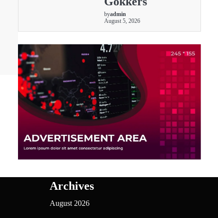
Gokkers
by
admin
August 5, 2026
Archives
August 2026