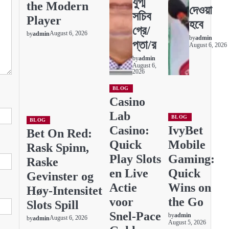
যুগ্ম
the Modern
দেওয়া
সচিব
Player
হবে
গ্রে/
August 6, 2026
by
admin
by
admin
প্তা/র
August 6, 2026
by
admin
August 6,
2026
BLOG
Casino
Lab
BLOG
BLOG
Casino:
IvyBet
Bet On Red:
Quick
Mobile
Rask Spinn,
Play Slots
Gaming:
Raske
en Live
Quick
Gevinster og
Actie
Wins on
Høy‑Intensitet
voor
the Go
Slots Spill
Snel‑Pace
by
admin
August 6, 2026
by
admin
August 5, 2026