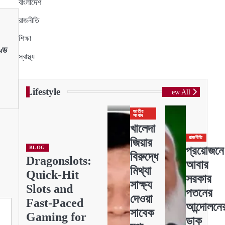
বাংলাদেশ
রাজনীতি
শিক্ষা
ণ্ড
স্বাস্থ্য
Lifestyle
View All
জাতীয়
সংবাদ
খালেদা
রাজনীতি
জিয়ার
প্রয়োজনে
BLOG
বিরুদ্ধে
Dragonslots:
আবার
মিথ্যা
Quick‑Hit
সরকার
সাক্ষ্য
Slots and
পতনের
দেওয়া
Fast‑Paced
আন্দোলনে
সাবেক
Gaming for
ডাক