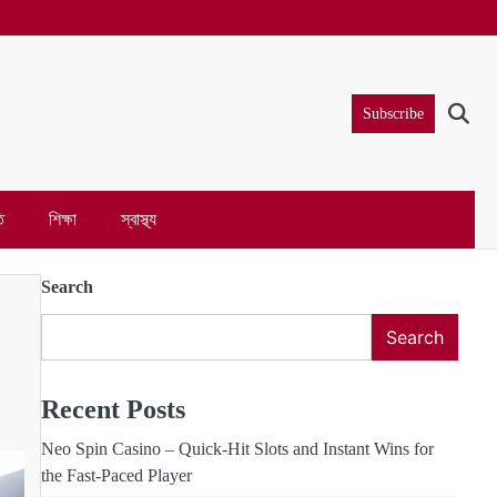
Subscribe
ি
শিক্ষা
স্বাস্থ্য
Search
Search
Recent Posts
Neo Spin Casino – Quick‑Hit Slots and Instant Wins for
the Fast‑Paced Player