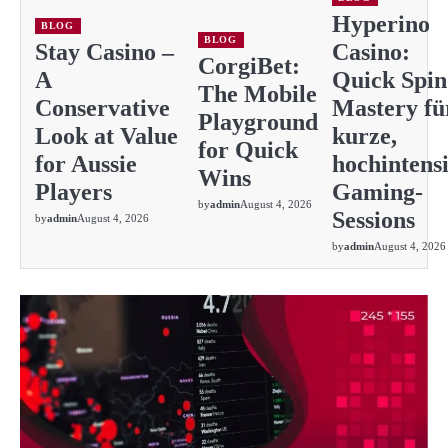
Hyperino
BLOG
BLOG
Stay Casino –
Casino:
CorgiBet:
A
Quick Spin
The Mobile
Conservative
Mastery fü
Playground
Look at Value
kurze,
for Quick
for Aussie
hochintens
Wins
Players
Gaming-
by
admin
August 4, 2026
Sessions
by
admin
August 4, 2026
by
admin
August 4, 2026