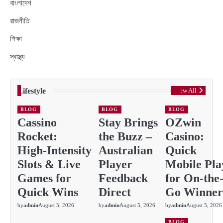
বাংলাদেশ
রাজনীতি
শিক্ষা
স্বাস্থ্য
Lifestyle
View All
BLOG
BLOG
BLOG
Cassino
Stay Brings
OZwin
Rocket:
the Buzz –
Casino:
High‑Intensity
Australian
Quick
Slots & Live
Player
Mobile Pla
Games for
Feedback
for On-the
Quick Wins
Direct
Go Winner
by
admin
August 5, 2026
by
admin
August 5, 2026
by
admin
August 5, 2026
BLOG