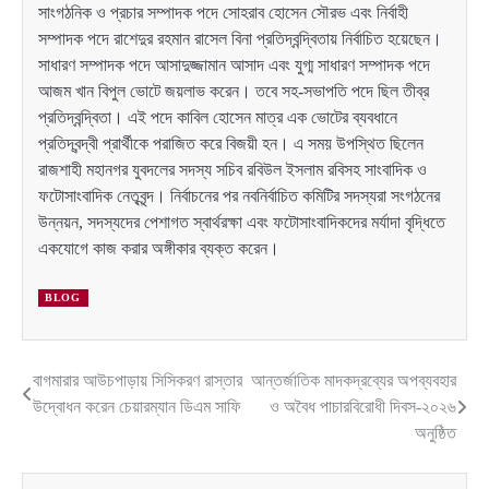
সাংগঠনিক ও প্রচার সম্পাদক পদে সোহরাব হোসেন সৌরভ এবং নির্বাহী
সম্পাদক পদে রাশেদুর রহমান রাসেল বিনা প্রতিদ্বন্দ্বিতায় নির্বাচিত হয়েছেন।
সাধারণ সম্পাদক পদে আসাদুজ্জামান আসাদ এবং যুগ্ম সাধারণ সম্পাদক পদে
আজম খান বিপুল ভোটে জয়লাভ করেন। তবে সহ-সভাপতি পদে ছিল তীব্র
প্রতিদ্বন্দ্বিতা। এই পদে কাবিল হোসেন মাত্র এক ভোটের ব্যবধানে
প্রতিদ্বন্দ্বী প্রার্থীকে পরাজিত করে বিজয়ী হন। এ সময় উপস্থিত ছিলেন
রাজশাহী মহানগর যুবদলের সদস্য সচিব রবিউল ইসলাম রবিসহ সাংবাদিক ও
ফটোসাংবাদিক নেতৃবৃন্দ। নির্বাচনের পর নবনির্বাচিত কমিটির সদস্যরা সংগঠনের
উন্নয়ন, সদস্যদের পেশাগত স্বার্থরক্ষা এবং ফটোসাংবাদিকদের মর্যাদা বৃদ্ধিতে
একযোগে কাজ করার অঙ্গীকার ব্যক্ত করেন।
BLOG
বাগমারার আউচপাড়ায় সিসিকরণ রাস্তার
আন্তর্জাতিক মাদকদ্রব্যের অপব্যবহার
Post
উদ্বোধন করেন চেয়ারম্যান ডিএম সাফি
ও অবৈধ পাচারবিরোধী দিবস-২০২৬
navigation
অনুষ্ঠিত