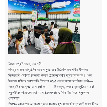
নিজস্ব প্রতিবেদক, রাজশাহী:
পবিত্র হজের আধ্যাত্মিক আবহে মুখর হয়ে উঠেছিল রাজশাহীর উপশহর
নিউমার্কেট এলাকার ফিউচার উম্মাহ ইন্টারন্যাশনাল স্কুল ক্যাম্পাস। শুভ্র
ইহরামে সজ্জিত কোমলমতি শিশুদের কণ্ঠে ভেসে আসে তালবিয়ার ধ্বনি—
“লাব্বাইক আল্লাহুম্মা লাব্বাইক…”। বিশ্বজুড়ে হজের প্রস্তুতির সময়েই
স্কুলটিতে আয়োজন করা হয় ব্যতিক্রমধর্মী ও শিক্ষণীয় ‘হজ সিমুলেশন
প্রোগ্রাম’।
শিশুদের ইসলামের অন্যতম প্রধান স্তম্ভ হজ সম্পর্কে বাস্তবধর্মী ধারণা দিতে