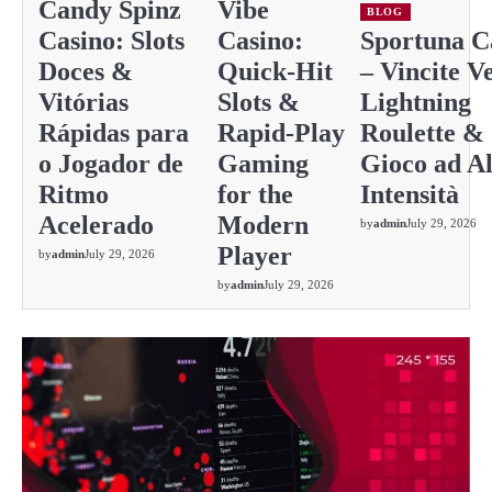
Candy Spinz
Vibe
BLOG
Casino: Slots
Casino:
Sportuna C
Doces &
Quick‑Hit
– Vincite Ve
Vitórias
Slots &
Lightning
Rápidas para
Rapid‑Play
Roulette &
o Jogador de
Gaming
Gioco ad Al
Ritmo
for the
Intensità
Acelerado
Modern
by
admin
July 29, 2026
Player
by
admin
July 29, 2026
by
admin
July 29, 2026