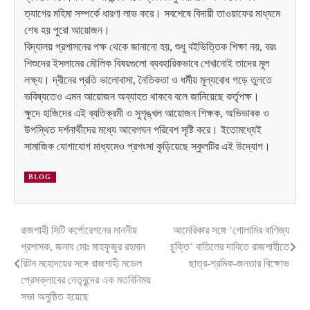
ত্যাগের মহিমা সম্পর্কে ধারণা লাভ করে। সবশেষে বিদায়ী তাওয়াফের মাধ্যমে
শেষ হয় পুরো আয়োজন।
বিদ্যালয় প্রশাসনের পক্ষ থেকে জানানো হয়, শুধু বইভিত্তিক শিক্ষা নয়, বরং
শিশুদের ইসলামের মৌলিক বিষয়গুলো ব্যবহারিকভাবে শেখানোই তাদের মূল
লক্ষ্য। দ্বীনের প্রতি ভালোবাসা, নৈতিকতা ও ধর্মীয় মূল্যবোধ গড়ে তুলতে
ভবিষ্যতেও এমন আয়োজন অব্যাহত থাকবে বলে জানিয়েছে কর্তৃপক্ষ।
ক্ষুদে হাজিদের এই ব্যতিক্রমী ও সুশৃঙ্খল আয়োজন শিক্ষক, অভিভাবক ও
উপস্থিত দর্শনার্থীদের মধ্যে আবেগঘন পরিবেশ সৃষ্টি করে। ইতোমধ্যেই
সামাজিক যোগাযোগ মাধ্যমেও প্রশংসা কুড়িয়েছে স্কুলটির এই উদ্যোগ।
BLOG
রাজশাহী সিটি কর্পোরেশনের মাননীয়
আমেরিকার সঙ্গে ‘গোলামির বাণিজ্য
Post
প্রশাসক, জনাব মোঃ মাহফুজুর রহমান
চুক্তি’ বাতিলের দাবিতে রাজশাহীতে
navigation
রিটন মহোদয়ের সঙ্গে রাজশাহী মডেল
ছাত্র-শ্রমিক-জনতার বিক্ষোভ
প্রেসক্লাবের নেতৃবৃন্দের এক মতবিনিময়
সভা অনুষ্ঠিত হয়েছে