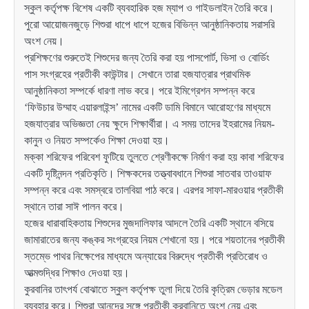
স্কুল কর্তৃপক্ষ বিশেষ একটি ব্যবহারিক হজ ম্যাপ ও গাইডলাইন তৈরি করে।
পুরো আয়োজনজুড়ে শিশুরা ধাপে ধাপে হজের বিভিন্ন আনুষ্ঠানিকতায় সরাসরি
অংশ নেয়।
প্রশিক্ষণের শুরুতেই শিশুদের জন্য তৈরি করা হয় পাসপোর্ট, ভিসা ও বোর্ডিং
পাস সংগ্রহের প্রতীকী কাউন্টার। সেখানে তারা হজযাত্রার প্রাথমিক
আনুষ্ঠানিকতা সম্পর্কে ধারণা লাভ করে। পরে ইমিগ্রেশন সম্পন্ন করে
‘ফিউচার উম্মাহ এয়ারলাইন্স’ নামের একটি ডামি বিমানে আরোহণের মাধ্যমে
হজযাত্রার অভিজ্ঞতা নেয় ক্ষুদে শিক্ষার্থীরা। এ সময় তাদের ইহরামের নিয়ম-
কানুন ও নিয়ত সম্পর্কেও শিক্ষা দেওয়া হয়।
মক্কা শরিফের পরিবেশ ফুটিয়ে তুলতে শ্রেণীকক্ষে নির্মাণ করা হয় কাবা শরিফের
একটি দৃষ্টিনন্দন প্রতিকৃতি। শিক্ষকদের তত্ত্বাবধানে শিশুরা সাতবার তাওয়াফ
সম্পন্ন করে এবং সমস্বরে তালবিয়া পাঠ করে। এরপর সাফা-মারওয়ার প্রতীকী
স্থানে তারা সাঈ পালন করে।
হজের ধারাবাহিকতায় শিশুদের মুজদালিফার আদলে তৈরি একটি স্থানে বসিয়ে
জামারাতের জন্য কঙ্কর সংগ্রহের নিয়ম শেখানো হয়। পরে শয়তানের প্রতীকী
স্তম্ভে পাথর নিক্ষেপের মাধ্যমে অন্যায়ের বিরুদ্ধে প্রতীকী প্রতিরোধ ও
আত্মশুদ্ধির শিক্ষাও দেওয়া হয়।
কুরবানির তাৎপর্য বোঝাতে স্কুল কর্তৃপক্ষ তুলা দিয়ে তৈরি কৃত্রিম ভেড়ার মডেল
ব্যবহার করে। শিশুরা আনন্দের সঙ্গে প্রতীকী কুরবানিতে অংশ নেয় এবং