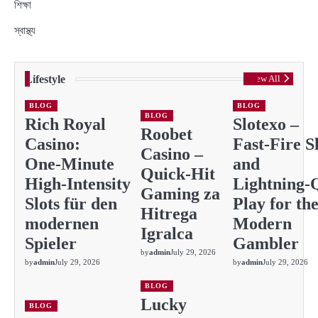
শিক্ষা
স্বাস্থ্য
Lifestyle
View All
BLOG
BLOG
BLOG
Rich Royal
Slotexo –
Roobet
Casino:
Fast‑Fire S
Casino –
One‑Minute
and
Quick‑Hit
High‑Intensity
Lightning‑
Gaming za
Slots für den
Play for th
Hitrega
modernen
Modern
Igralca
Spieler
Gambler
by
admin
July 29, 2026
by
admin
July 29, 2026
by
admin
July 29, 2026
BLOG
Lucky
BLOG