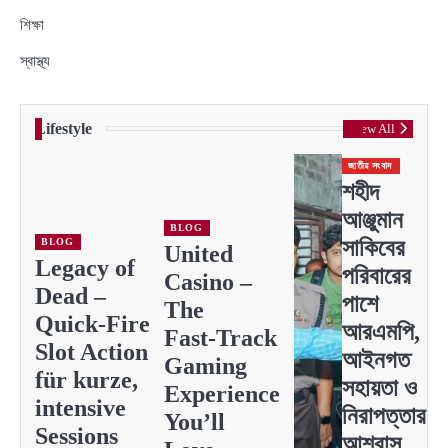
শিক্ষা
স্বাস্থ্য
Lifestyle
View All
জাতীয় সংবাদ
শহীদ
আঞ্জুমান
BLOG
সাকিবের
BLOG
United
Legacy of
পরিবারের
Casino –
Dead –
পাশে
The
Quick‑Fire
আরএমপি,
Fast‑Track
Slot Action
আইনগত
Gaming
für kurze,
সহায়তা ও
Experience
intensive
নিরাপত্তার
You’ll
Sessions
আশ্বাস