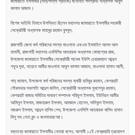
জামায়াতে ইসলামীর (দাঁড়িপাল্লা প্রতীক) মনোনীত পদপ্রার্থী অধ্যাপক আবুল
কালাম আজাদ।
বিশেষ অতিথি হিসাবে উপস্থিত ছিলেন মহানগর জামায়াতে ইসলামীর সহকারী
সেক্রেটারী অধ্যাপক মাহাবুর রহমান বুলবুল,
রাজশাহী জেলা কর্ম পরিষদের সদস্য মাওলানা এফএম ইসমাইল আলম আল
হাসানী, রাজশাহী মহানগর এনসিপির আহবায়ক অধ্যাপক মোবাশ্বের রাজ,
উপজেলা জামায়াতে ইসলামীর সেক্রেটারী সাবেক ইউপি চেয়ারম্যান আব্দুল
গফুর মৃধা, নায়েবে আমীর মাওলানা আবুল কালাম আজাদ, মাওলানা হাসান আলী,
শাহ্ জামাল, উপজেলা কর্ম পরিষদের সদস্য ক্বারী হাবিবুর রহমান, কেশরহাট
পৌরসভার সভাপতি আব্দুল জলিল, সেক্রেটারী অধ্যাপক মুখলেসুর রহমান,
কেশরহাট বাজার সমিতির সাধারণ সম্পাদক শরিফুল ইসলাম, ইউনিয়ন আমীর
আমিনুল ইসলাম, মাজহারুল ইসলাম, আমজাদ হোসেন, সাদিকুল ইসলাম,
নজরুল ইসলাম, আব্দুল হালিম শেখ, উপজেলা এনসিপি আহবায়ক খালিদ হাসান
মিলু সহ নেতা বৃন্দ ও জনসাধারণেরা।
বক্তব্যে জামায়াতে ইসলামীর নেতারা বলেন, আগামী ১২ই ফেব্রুয়ারি ত্রয়োদশ