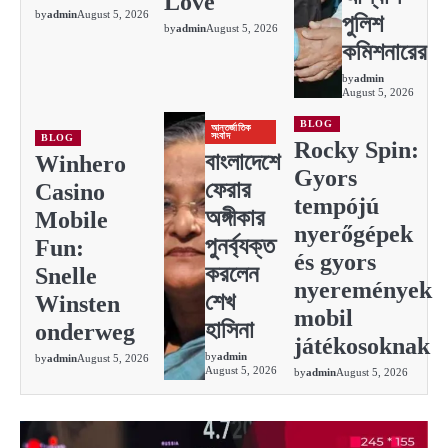
Love
by
admin
August 5, 2026
পুলিশ
by
admin
August 5, 2026
কমিশনারের
by
admin
August 5, 2026
BLOG
আন্তর্জাতিক
সংবাদ
BLOG
Rocky Spin:
বাংলাদেশে
Winhero
Gyors
ফেরার
Casino
tempójú
অঙ্গীকার
Mobile
nyerőgépek
পুনর্ব্যক্ত
Fun:
és gyors
করলেন
Snelle
nyeremények
শেখ
Winsten
mobil
হাসিনা
onderweg
játékosoknak
by
admin
by
admin
August 5, 2026
August 5, 2026
by
admin
August 5, 2026