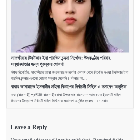
সাতক্ষীরায় টিকটকার ইনা পারভিন চন্দনা নিখোঁজ: উৎকণ্ঠায় পরিবার,
সন্ধানদাতার জন্য পুরস্কার ঘোষণা
স্টাফ রিপোর্টার: সাতক্ষীরার তালা উপজেলার নগরঘাটা এলাকা থেকে নিখোঁজ হওয়া টিকটকার ইনা
পারভিন চন্দনার এখনো কোনো সন্ধান মেলেনি। ঘটনার পর…
বাঘায় জামায়াতে ইসলামীর মহিলা বিভাগের নির্বাচনী মিছিল ও সমাবেশ অনুষ্ঠিত
বাঘা (রাজশাহী) প্রতিনিধি রাজশাহীর বাঘা উপজেলায় বাংলাদেশ জামায়াতে ইসলামী মহিলা
বিভাগের উদ্যোগে নির্বাচনী মহিলা মিছিল ও সমাবেশ অনুষ্ঠিত হয়েছে। সোমবার…
Leave a Reply