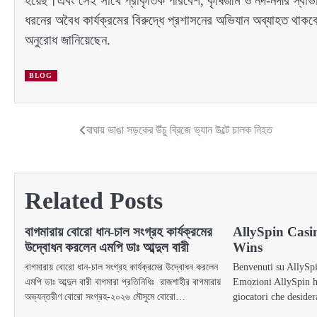
হয়েছ।এবং সেই সাথে প্রাকৃতিক পরিবেশ, কৃষিজমি ও নদ-নদীর স্বাভা
ধরনের অবৈধ কার্যক্রমের বিরুদ্ধে প্রশাসনের অভিযান অব্যাহত থ
অনুরোধ জানিয়েছেন.
BLOG
বাঘায় ভাঙা সড়কের উঁচু ব্রিজে ভ্যান উল্টে চালক নিহত
Post
navigation
Related Posts
বাগমারায় বোরো ধান-চাল সংগ্রহ কার্যক্রমের
AllySpin Casi
উদ্বোধন করলেন এমপি ডাঃ আব্দুল বারী
Wins
বাগমারায় বোরো ধান-চাল সংগ্রহ কার্যক্রমের উদ্বোধন করলেন
Benvenuti su AllySpi
এমপি ডাঃ আব্দুল বারী বাগমারা প্রতিনিধিঃ রাজশাহীর বাগমারায়
Emozioni AllySpin ha
অভ্যন্তরীণ বোরো সংগ্রহ-২০২৬ মৌসুমে বোরো…
giocatori che deside