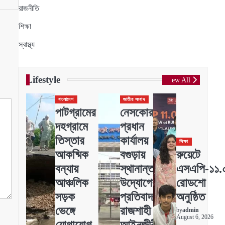
রাজনীতি
শিক্ষা
স্বাস্থ্য
Lifestyle
View All
বাংলাদেশ
জাতীয় সংবাদ
পাটগ্রামের
নেসকোর
দহগ্রামে
প্রধান
তিস্তার
কার্যালয়
শিক্ষা
আকষ্মিক
বগুড়ায়
রুয়েটে
বন্যায়
স্থানান্তরের
এসএপি-১১.
আঞ্চলিক
উদ্যোগের
রোডশো
সড়ক
প্রতিবাদ
অনুষ্ঠিত
ভেঙ্গে
রাজশাহী
by
admin
August 6, 2026
যোগাযোগ
আইনজীবী