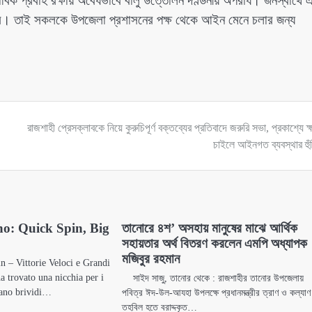
বিক প্রবাহ রক্ষায় অবৈধভাবে বালু উত্তোলন দণ্ডনীয় অপরাধ। জনস্বার্থে 
াকবে। তাই সকলকে উপজেলা প্রশাসনের পক্ষ থেকে আইন মেনে চলার জন্য
রাজশাহী প্রেসক্লাবকে নিয়ে কুরুচিপূর্ণ বক্তব্যের প্রতিবাদে জরুরি সভা, প্রকাশ্যে ক্
চাইলে আইনগত ব্যবস্থার হুঁশ
no: Quick Spin, Big
তানোরে ৪শ’ অসহায় মানুষের মাঝে আর্থিক
সহায়তার অর্থ বিতরণ করলেন এমপি অধ্যাপক
মজিবুর রহমান
n – Vittorie Veloci e Grandi
 trovato una nicchia per i
সাইদ সাজু, তানোর থেকে : রাজশাহীর তানোর উপজেলায়
rano brividi…
পবিত্র ঈদ-উল-আযহা উপলক্ষে প্রধানমন্ত্রীর ত্রাণ ও কল্যাণ
তহবিল হতে বরাদ্দকৃত…