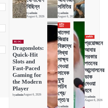
বিছিন্ন
সমিতির
by
admin
by
admin
August 6, 2026
August 6, 2026
জাতীয়
সংবাদ
খালেদা
রাজনীতি
জিয়ার
প্রয়োজনে
BLOG
বিরুদ্ধে
Dragonslots:
আবার
মিথ্যা
Quick‑Hit
সরকার
সাক্ষ্য
Slots and
পতনের
দেওয়া
Fast‑Paced
আন্দোলনের
সাবেক
Gaming for
ডাক
যুগ্ম
the Modern
দেওয়া
সচিব
Player
হবে
গ্রে/
August 6, 2026
by
admin
by
admin
প্তা/র
August 6, 2026
by
admin