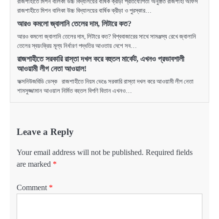
রাজশাহীতে মিশন বালিকা উচ্চ বিদ্যালয়ের বার্ষিক ক্রীড়া প্রতিযোগিতা অনুষ্ঠিত রাজশাহী অফিস
রাজশাহীতে মিশন বালিকা উচ্চ বিদ্যালয়ের বার্ষিক ক্রীড়া ও পুরস্কার…
আরও কমলো জ্বালানি তেলের দাম, লিটারে কত?
আরও কমলো জ্বালানি তেলের দাম, লিটারে কত? বিশ্ববাজারের সাথে সামঞ্জস্য রেখে জ্বালানি
তেলের স্বয়ংক্রিয় মূল্য নির্ধারণ পদ্ধতির আওতায় দেশে সব…
রাজশাহীতে সরকারি রাস্তা দখল করে বহুতল মার্কেট, এখনও প্রভাবশালী
আওয়ামী লীগ নেতা আওয়াল!
ফক্সনিউজবিডি ডেস্ক রাজশাহীতে নিয়ম ভেঙে সরকারি রাস্তা দখল করে আওয়ামী লীগ নেতা
শামসুজ্জামান আওয়াল নির্মিত বহুতল বিপণি বিতান এখনও…
Leave a Reply
Your email address will not be published.
Required fields
are marked
*
Comment
*