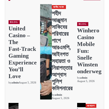
জাতীয় সংবাদ
শহীদ
আঞ্জুমান
BLOG
BLOG
সাকিবের
United
Winhero
পরিবারের
Casino –
Casino
পাশে
The
Mobile
আরএমপি,
Fast‑Track
Fun:
আইনগত
Gaming
Snelle
সহায়তা ও
Experience
Winsten
নিরাপত্তার
You’ll
onderweg
আশ্বাস
Love
by
admin
পুলিশ
August 5, 2026
by
admin
August 5, 2026
কমিশনারের
by
admin
August 5, 2026
বাংলাদেশ