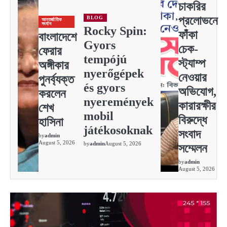
চাকরির
প্রলোভনে
BLOG
আন্তর্জাতিক
সংবাদ
Rocky Spin:
ফাঁকা
বাংলাদেশে
Gyors
চেক-
ফেরার
tempójú
স্ট্যাম্প
অঙ্গীকার
nyerőgépek
নেওয়ার
পুনর্ব্যক্ত
és gyors
অভিযোগ,
করলেন
nyeremények
কারারক্ষীর
শেখ
mobil
বিরুদ্ধে
হাসিনা
játékosoknak
সংবাদ
by
admin
August 5, 2026
by
admin
August 5, 2026
সম্মেলন
by
admin
August 5, 2026