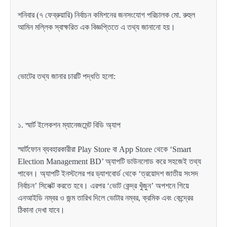
শনিবার (৭ ফেব্রুয়ারি) নির্বাচন কমিশনের জনসংযোগ পরিচালক মো. রুহুল
আমিন মল্লিক স্বাক্ষরিত এক বিজ্ঞপ্তিতে এ তথ্য জানানো হয়।
ভোটের তথ্য জানার চারটি পদ্ধতি হলো:
১. স্মার্ট ইলেকশন ম্যানেজমেন্ট বিডি অ্যাপ
স্মার্টফোন ব্যবহারকারীরা Play Store বা App Store থেকে ‘Smart
Election Management BD’ অ্যাপটি ডাউনলোড করে সহজেই তথ্য
পাবেন। অ্যাপটি ইনস্টলের পর ড্যাশবোর্ড থেকে ‘ত্রয়োদশ জাতীয় সংসদ
নির্বাচন’ সিলেক্ট করতে হবে। এরপর ‘ভোট কেন্দ্র খুঁজুন’ অপশনে গিয়ে
এনআইডি নম্বর ও জন্ম তারিখ দিলে ভোটার নম্বর, ক্রমিক এবং কেন্দ্রের
ঠিকানা দেখা যাবে।