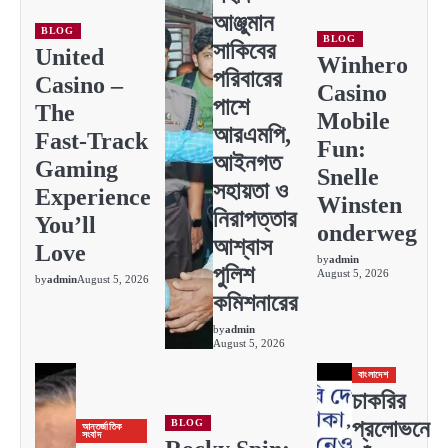
আঞ্জুমান
BLOG
BLOG
সাকিবের
United
Winhero
পরিবারের
Casino –
Casino
পাশে
The
Mobile
আরএমপি,
Fast‑Track
Fun:
আইনগত
Gaming
Snelle
সহায়তা ও
Experience
Winsten
নিরাপত্তার
You’ll
onderweg
আশ্বাস
Love
by
admin
পুলিশ
August 5, 2026
by
admin
August 5, 2026
কমিশনারের
by
admin
August 5, 2026
বাংলাদেশ
চাকরির
প্রলোভনে
BLOG
আন্তর্জাতিক
সংবাদ