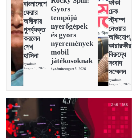
Rocky Spin:
ফাঁকা
বাংলাদেশে
Gyors
চেক-
ফেরার
tempójú
স্ট্যাম্প
অঙ্গীকার
nyerőgépek
নেওয়ার
পুনর্ব্যক্ত
és gyors
অভিযোগ,
করলেন
nyeremények
কারারক্ষীর
শেখ
mobil
বিরুদ্ধে
হাসিনা
játékosoknak
সংবাদ
by
admin
August 5, 2026
by
admin
August 5, 2026
সম্মেলন
by
admin
August 5, 2026