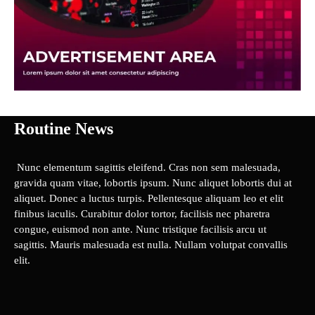
Routine News
Nunc elementum sagittis eleifend. Cras non sem malesuada,
gravida quam vitae, lobortis ipsum. Nunc aliquet lobortis dui at
aliquet. Donec a luctus turpis. Pellentesque aliquam leo et elit
finibus iaculis. Curabitur dolor tortor, facilisis nec pharetra
congue, euismod non ante. Nunc tristique facilisis arcu ut
sagittis. Mauris malesuada est nulla. Nullam volutpat convallis
elit.