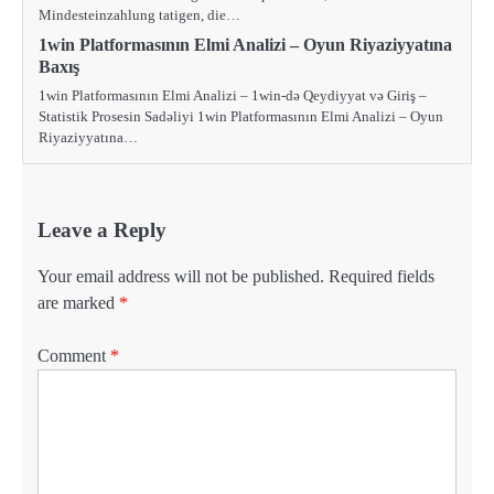
Mindesteinzahlung tatigen, die…
1win Platformasının Elmi Analizi – Oyun Riyaziyyatına
Baxış
1win Platformasının Elmi Analizi – 1win-də Qeydiyyat və Giriş –
Statistik Prosesin Sadəliyi 1win Platformasının Elmi Analizi – Oyun
Riyaziyyatına…
Leave a Reply
Your email address will not be published.
Required fields
are marked
*
Comment
*