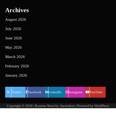
Archives
August 2026
July 2026
June 2026
May 2026
March 2026
February 2026
January 2026
Twitter
Facebook
LinkedIn
Instagram
YouTube
Copyright © 2026
| Routine News by
Ascendoor
| Powered by
WordPress
.