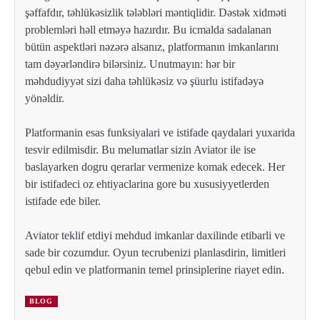
şəffafdır, təhlükəsizlik tələbləri məntiqlidir. Dəstək xidməti
problemləri həll etməyə hazırdır. Bu icmalda sadalanan
bütün aspektləri nəzərə alsanız, platformanın imkanlarını
tam dəyərləndirə bilərsiniz. Unutmayın: hər bir
məhdudiyyət sizi daha təhlükəsiz və şüurlu istifadəyə
yönəldir.
Platformanin esas funksiyalari ve istifade qaydalari yuxarida
tesvir edilmisdir. Bu melumatlar sizin Aviator ile ise
baslayarken dogru qerarlar vermenize komak edecek. Her
bir istifadeci oz ehtiyaclarina gore bu xususiyyetlerden
istifade ede biler.
Aviator teklif etdiyi mehdud imkanlar daxilinde etibarli ve
sade bir cozumdur. Oyun tecrubenizi planlasdirin, limitleri
qebul edin ve platformanin temel prinsiplerine riayet edin.
BLOG