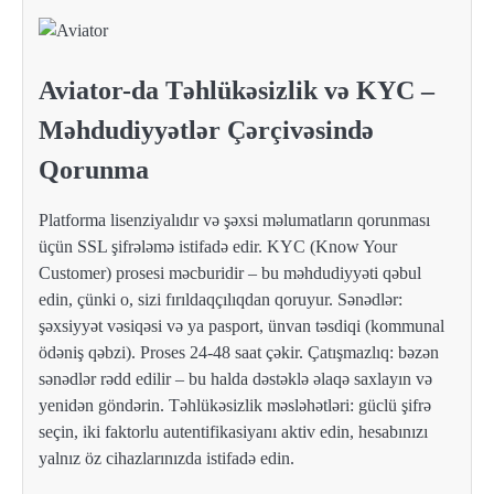
Aviator-da Təhlükəsizlik və KYC –
Məhdudiyyətlər Çərçivəsində
Qorunma
Platforma lisenziyalıdır və şəxsi məlumatların qorunması
üçün SSL şifrələmə istifadə edir. KYC (Know Your
Customer) prosesi məcburidir – bu məhdudiyyəti qəbul
edin, çünki o, sizi fırıldaqçılıqdan qoruyur. Sənədlər:
şəxsiyyət vəsiqəsi və ya pasport, ünvan təsdiqi (kommunal
ödəniş qəbzi). Proses 24-48 saat çəkir. Çatışmazlıq: bəzən
sənədlər rədd edilir – bu halda dəstəklə əlaqə saxlayın və
yenidən göndərin. Təhlükəsizlik məsləhətləri: güclü şifrə
seçin, iki faktorlu autentifikasiyanı aktiv edin, hesabınızı
yalnız öz cihazlarınızda istifadə edin.