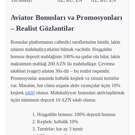
Dil dəstəyi
AZ, RU, EN
AZ, RU, EN
Aviator Bonusları və Promosyonları
– Realist Gözləntilər
Bonuslar platformanın cəlbedici tərəflərindən biridir, lakin
onların məhdudiyyətlərini bilmək vacibdir. Hoşgəldin
bonusu depozit məbləğinin 100%-nə qədər ola bilər, lakin
maksimum məbləğ 200 AZN ilə məhdudlaşır. Çevirmə
tələbləri (vager) adətən 30x-dir – bu realist rəqəmdir.
Promosyonlar arasında həftəlik keşbek və xüsusi turnirlər
var. Məsələn, hər cümə axşamı aktiv oyunçular üçün 10%
keşbek
təklif
olunur. Məhdudiyyət: bonusları aktivləşdirmək
üçün minimum depozit 10 AZN tələb olunur.
Hoşgəldin bonusu: 100% depozit bonusu
Keşbek: həftəlik 10%
Turnirlər: hər ay 3 turnir