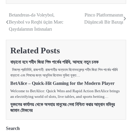
Betandreas-də Voleybol,
Pinco Platformasının
Post
Beysbol və Reqbi üçün Mərc
Düşüncəli Bir Baxışı
navigation
Qaydalarının İstisnaları
Related Posts
বাড়ানো হবে শহীদ জিয়া শিশু পার্কের পরিধি, আসছে নতুন চমক
নিজস্ব প্রতিনিধি, রাজশাহী: রাজশাহীর অন্যতম বিনোদনকেন্দ্র শহীদ জিয়া শিশু পার্কের পরিধি
বাড়ানো এবং শিশুদের জন্য আধুনিক বিনোদন সুবিধা যুক্ত…
BetAlice – Quick‑Hit Gaming for the Modern Player
Welcome to BetAlice: Quick Wins and Rapid Action BetAlice brings
an electrifying world of slots, live tables, and sports betting…
যুবদলের কার্যালয় থেকে অসহায় মানুষের সেবা নিশ্চিত করার আহ্বান মমিনুর
জামান টোকনের
Search