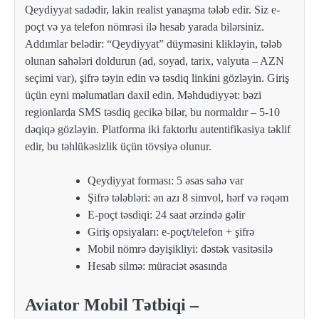
Qeydiyyat sadədir, lakin realist yanaşma tələb edir. Siz e-
poçt və ya telefon nömrəsi ilə hesab yarada bilərsiniz.
Addımlar belədir: “Qeydiyyat” düyməsini klikləyin, tələb
olunan sahələri doldurun (ad, soyad, tarix, valyuta – AZN
seçimi var), şifrə təyin edin və təsdiq linkini gözləyin. Giriş
üçün eyni məlumatları daxil edin. Məhdudiyyət: bəzi
regionlarda SMS təsdiq gecikə bilər, bu normaldır – 5-10
dəqiqə gözləyin. Platforma iki faktorlu autentifikasiya təklif
edir, bu təhlükəsizlik üçün tövsiyə olunur.
Qeydiyyat forması: 5 əsas sahə var
Şifrə tələbləri: ən azı 8 simvol, hərf və rəqəm
E-poçt təsdiqi: 24 saat ərzində gəlir
Giriş opsiyaları: e-poçt/telefon + şifrə
Mobil nömrə dəyişikliyi: dəstək vasitəsilə
Hesab silmə: müraciət əsasında
Aviator Mobil Tətbiqi –