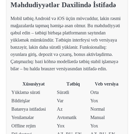
Məhdudiyyətlər Daxilində İstifadə
Mobil tətbiq Android və iOS üçün mövcuddur, lakin rəsmi
mağazalarda tapmaq həmişə asan olmur. Bu məhdudiyyəti
qəbul edin – tətbiqi birbaşa platformanın saytından
yükləmək mümkündür. Tətbiqin interfeysi veb versiyaya
bənzəyir, lakin daha sürətli yüklənir. Funksionallıq:
oyunlara giriş, depozit və çıxarış, bonus aktivləşdirmə.
Çatışmazlıq: bəzi köhnə modellərdə tətbiq stabil işləməyə
bilər – bu halda brauzer versiyasından istifadə edin.
Xüsusiyyət
Tətbiq
Veb versiya
Yükləmə sürəti
Sürətli
Orta
Bildirişlər
Var
Yox
Batareya istifadəsi
Az
Normal
Yeniləmələr
Avtomatik
Manual
Offline rejim
Yox
Yox