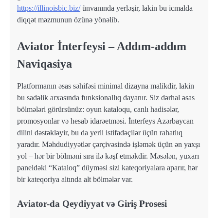
https://illinoisbic.biz/
ünvanında yerləşir, lakin bu icmalda
diqqət məzmunun özünə yönəlib.
Aviator İnterfeysi – Addım-addım
Naviqasiya
Platformanın əsas səhifəsi minimal dizayna malikdir, lakin
bu sadəlik arxasında funksionallıq dayanır. Siz dərhal əsas
bölmələri görürsünüz: oyun kataloqu, canlı hadisələr,
promosyonlar və hesab idarəetməsi. İnterfeys Azərbaycan
dilini dəstəkləyir, bu da yerli istifadəçilər üçün rahatlıq
yaradır. Məhdudiyyətlər çərçivəsində işləmək üçün ən yaxşı
yol – hər bir bölməni sıra ilə kəşf etməkdir. Məsələn, yuxarı
paneldəki “Kataloq” düyməsi sizi kateqoriyalara aparır, hər
bir kateqoriya altında alt bölmələr var.
Aviator-da Qeydiyyat və Giriş Prosesi