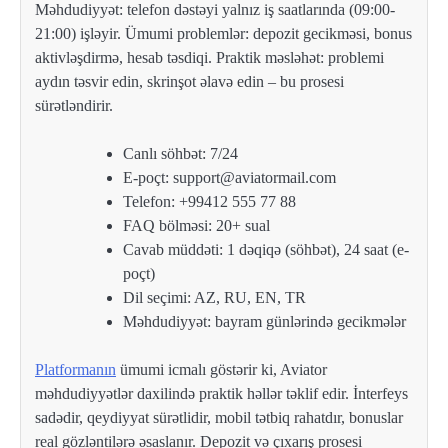
Məhdudiyyət: telefon dəstəyi yalnız iş saatlarında (09:00-
21:00) işləyir. Ümumi problemlər: depozit gecikməsi, bonus
aktivləşdirmə, hesab təsdiqi. Praktik məsləhət: problemi
aydın təsvir edin, skrinşot əlavə edin – bu prosesi
sürətləndirir.
Canlı söhbət: 7/24
E-poçt: support@aviatormail.com
Telefon: +99412 555 77 88
FAQ bölməsi: 20+ sual
Cavab müddəti: 1 dəqiqə (söhbət), 24 saat (e-
poçt)
Dil seçimi: AZ, RU, EN, TR
Məhdudiyyət: bayram günlərində gecikmələr
Platformanın
ümumi icmalı göstərir ki, Aviator
məhdudiyyətlər daxilində praktik həllər təklif edir. İnterfeys
sadədir, qeydiyyat sürətlidir, mobil tətbiq rahatdır, bonuslar
real gözləntilərə əsaslanır. Depozit və çıxarış prosesi