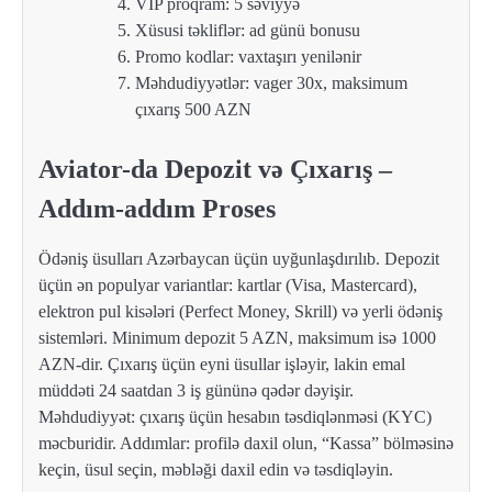
VIP proqram: 5 səviyyə
Xüsusi təkliflər: ad günü bonusu
Promo kodlar: vaxtaşırı yenilənir
Məhdudiyyətlər: vager 30x, maksimum
çıxarış 500 AZN
Aviator-da Depozit və Çıxarış –
Addım-addım Proses
Ödəniş üsulları Azərbaycan üçün uyğunlaşdırılıb. Depozit
üçün ən populyar variantlar: kartlar (Visa, Mastercard),
elektron pul kisələri (Perfect Money, Skrill) və yerli ödəniş
sistemləri. Minimum depozit 5 AZN, maksimum isə 1000
AZN-dir. Çıxarış üçün eyni üsullar işləyir, lakin emal
müddəti 24 saatdan 3 iş gününə qədər dəyişir.
Məhdudiyyət: çıxarış üçün hesabın təsdiqlənməsi (KYC)
məcburidir. Addımlar: profilə daxil olun, “Kassa” bölməsinə
keçin, üsul seçin, məbləği daxil edin və təsdiqləyin.