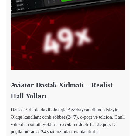
Aviator Dəstək Xidməti – Realist
Həll Yolları
Dəstək 5 dil də daxil olmaqla Azərbaycan dilində işləyir.
Əlaqə kanalları: canlı söhbət (24/7), e-poçt və telefon. Canlı
söhbət ən sürətli yoldur – cavab müddəti 1-3 dəqiqə. E-
poçtla müraciət 24 saat ərzində cavablandırılır.