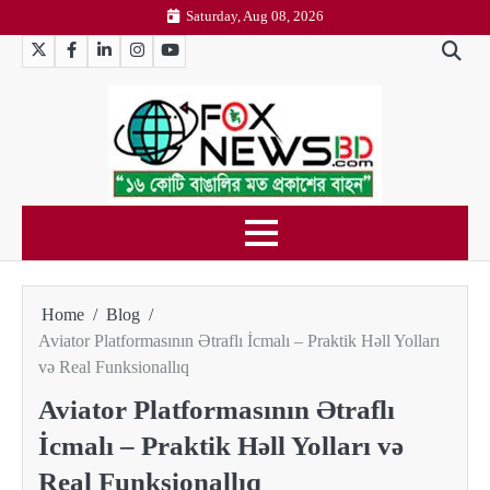
Skip
Saturday, Aug 08, 2026
to
Twitter
Facebook
LinkedIn
Instagram
YouTube
content
Home
Blog
Aviator Platformasının Ətraflı İcmalı – Praktik Həll Yolları
və Real Funksionallıq
Aviator Platformasının Ətraflı
İcmalı – Praktik Həll Yolları və
Real Funksionallıq