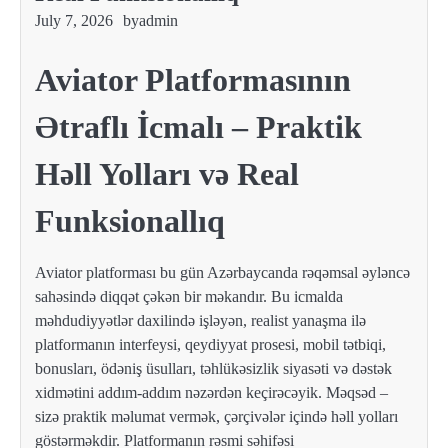
July 7, 2026
by
admin
Aviator Platformasının
Ətraflı İcmalı – Praktik
Həll Yolları və Real
Funksionallıq
Aviator platforması bu gün Azərbaycanda rəqəmsal əyləncə
sahəsində diqqət çəkən bir məkandır. Bu icmalda
məhdudiyyətlər daxilində işləyən, realist yanaşma ilə
platformanın interfeysi, qeydiyyat prosesi, mobil tətbiqi,
bonusları, ödəniş üsulları, təhlükəsizlik siyasəti və dəstək
xidmətini addım-addım nəzərdən keçirəcəyik. Məqsəd –
sizə praktik məlumat vermək, çərçivələr içində həll yolları
göstərməkdir. Platformanın rəsmi səhifəsi