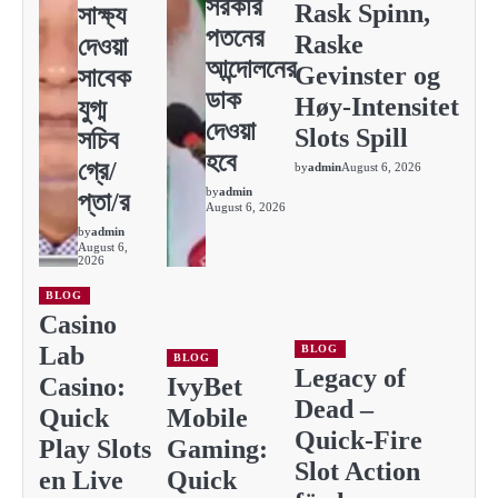
সরকার
Rask Spinn,
সাক্ষ্য
পতনের
Raske
দেওয়া
আন্দোলনের
Gevinster og
সাবেক
ডাক
Høy‑Intensitet
যুগ্ম
দেওয়া
Slots Spill
সচিব
হবে
গ্রে/
by
admin
August 6, 2026
by
admin
প্তা/র
August 6, 2026
by
admin
August 6,
2026
BLOG
Casino
Lab
BLOG
BLOG
Legacy of
Casino:
IvyBet
Dead –
Quick
Mobile
Quick‑Fire
Play Slots
Gaming:
Slot Action
en Live
Quick