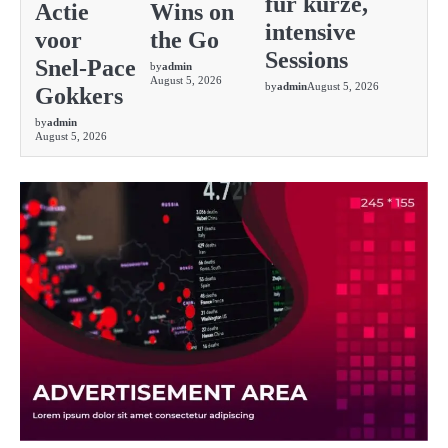
für kurze,
Actie
Wins on
intensive
voor
the Go
Sessions
Snel‑Pace
by
admin
August 5, 2026
by
admin
August 5, 2026
Gokkers
by
admin
August 5, 2026