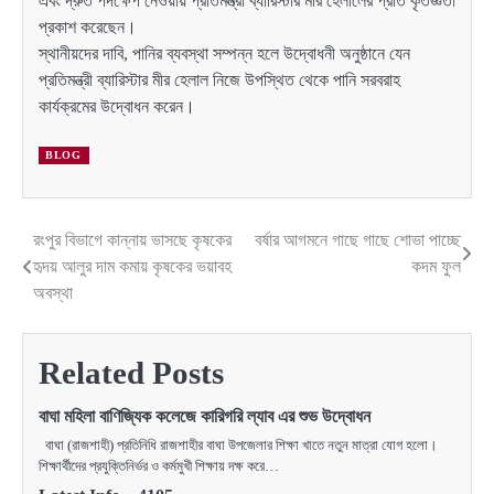
এবং দ্রুত পদক্ষেপ নেওয়ায় প্রতিমন্ত্রী ব্যারিস্টার মীর হেলালের প্রতি কৃতজ্ঞতা
প্রকাশ করেছেন।
স্থানীয়দের দাবি, পানির ব্যবস্থা সম্পন্ন হলে উদ্বোধনী অনুষ্ঠানে যেন
প্রতিমন্ত্রী ব্যারিস্টার মীর হেলাল নিজে উপস্থিত থেকে পানি সরবরাহ
কার্যক্রমের উদ্বোধন করেন।
BLOG
রংপুর বিভাগে কান্নায় ভাসছে কৃষকের
বর্ষার আগমনে গাছে গাছে শোভা পাচ্ছে
Post
হৃদয় আলুর দাম কমায় কৃষকের ভয়াবহ
কদম ফুল
navigation
অবস্থা
Related Posts
বাঘা মহিলা বাণিজ্যিক কলেজে কারিগরি ল্যাব এর শুভ উদ্বোধন
বাঘা (রাজশাহী) প্রতিনিধি রাজশাহীর বাঘা উপজেলার শিক্ষা খাতে নতুন মাত্রা যোগ হলো।
শিক্ষার্থীদের প্রযুক্তিনির্ভর ও কর্মমুখী শিক্ষায় দক্ষ করে…