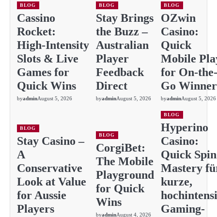
BLOG
BLOG
BLOG
Cassino
Stay Brings
OZwin
Rocket:
the Buzz –
Casino:
High‑Intensity
Australian
Quick
Slots & Live
Player
Mobile Pla
Games for
Feedback
for On-the
Quick Wins
Direct
Go Winner
by
admin
August 5, 2026
by
admin
August 5, 2026
by
admin
August 5, 2026
BLOG
Hyperino
BLOG
BLOG
Stay Casino –
Casino:
CorgiBet:
A
Quick Spin
The Mobile
Conservative
Mastery fü
Playground
Look at Value
kurze,
for Quick
for Aussie
hochintens
Wins
Players
Gaming-
by
admin
August 4, 2026