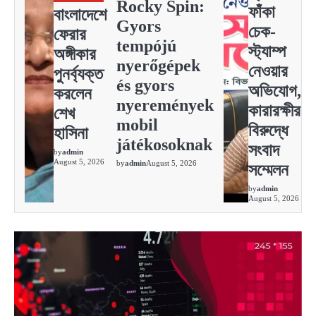
Rocky Spin:
ফাঁকা
বাংলাদেশে
Gyors
চেক-
ফেরার
tempójú
স্ট্যাম্প
অঙ্গীকার
nyerőgépek
নেওয়ার
পুনর্ব্যক্ত
és gyors
অভিযোগ,
করলেন
nyeremények
কারারক্ষীর
শেখ
mobil
বিরুদ্ধে
হাসিনা
játékosoknak
সংবাদ
by
admin
August 5, 2026
by
admin
August 5, 2026
সম্মেলন
by
admin
August 5, 2026