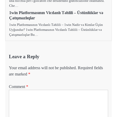
una nicchia per i giocatori che desiderano gratificazione istantanea.
Che…
1win Platformasının Vicdanlı Təhlili – Üstünlüklər və
Çatışmazlıqlar
1win Platformasının Vicdanlı Təhlili – 1win Nədir və Kimlər Üçün
Uyğundur? 1win Platformasının Vicdanlı Təhlili – Üstünlüklər və
Çatışmazlıqlar Bu…
Leave a Reply
Your email address will not be published.
Required fields
are marked
*
Comment
*