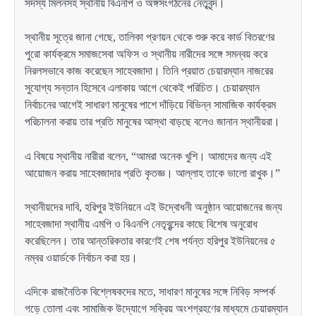
সদস্য মিলনসহ স্থানীয় বিএনপি ও অঙ্গসংগঠনের নেতৃবৃন্দ।
স্থানীয় সূত্রে জানা গেছে, তালিকা প্রণয়ন থেকে শুরু করে কার্ড বিতরণের
পুরো কার্যক্রমে সমাজসেবা অফিস ও স্থানীয় নারীদের সঙ্গে সমন্বয় করে
নিরলসভাবে কাজ করেছেন সাহেবজাদা। তিনি প্রয়াত চেয়ারম্যান নাজরের
সুযোগ্য সন্তান হিসেবে এলাকায় আগে থেকেই পরিচিত। চেয়ারম্যান
নির্বাচনের আগেই সাধারণ মানুষের পাশে দাঁড়িয়ে বিভিন্ন সামাজিক কার্যক্রম
পরিচালনা করায় তার প্রতি মানুষের আস্থা বাড়ছে বলেও জানান স্থানীয়রা।
এ বিষয়ে স্থানীয় নারীরা বলেন, “আমরা অনেক খুশি। আমাদের জন্য এই
আয়োজন করায় সাহেবজাদার প্রতি কৃতজ্ঞ। আল্লাহ তাকে ভালো রাখুক।”
স্থানীয়দের দাবি, হরিপুর ইউনিয়নে এই উদ্বোধনী অনুষ্ঠান আয়োজনের জন্য
সাহেবজাদা স্থানীয় এমপি ও বিএনপি নেতৃবৃন্দের কাছে বিশেষ অনুরোধ
করেছিলেন। তার আন্তরিকতার কারণেই শেষ পর্যন্ত হরিপুর ইউনিয়নের ৫
নম্বর ওয়ার্ডকে নির্বাচন করা হয়।
এদিকে রাজনৈতিক বিশ্লেষকদের মতে, সাধারণ মানুষের সঙ্গে নিবিড় সম্পর্ক
গড়ে তোলা এবং সামাজিক উদ্যোগে সক্রিয় অংশগ্রহণের মাধ্যমে চেয়ারম্যান