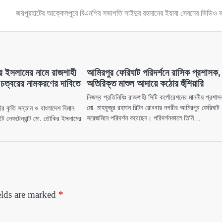
জয়পুরহাটের ‎আক্কেলপুরে বিএনপির সভাপতি সাইদুর রহমানের ইয়াবা সেবনের ভিডিও 
 ইসলামের নামে রাজশাহী
আমিরপুর ফেরিঘাট পরিদর্শনে রাসিক প্রশাসক,
া চত্বরের নামকরণের দাবিতে
অতিরিক্ত মাশুল আদায়ে কঠোর হুঁশিয়ারি
নিজস্ব প্রতিনিধিঃ রাজশাহী সিটি কর্পোরেশনের মাননীয় প্রশা
মো. মাহফুজুর রহমান রিটন রোববার নগরীর আমিরপুর ফেরিঘাট
ীর কৃতি সন্তান ও বাংলাদেশ বিমান
সরেজমিনে পরিদর্শন করেছেন। পরিদর্শনকালে তিনি…
ইট লেফটেন্যান্ট মো. তৌকির ইসলামের
elds are marked
*