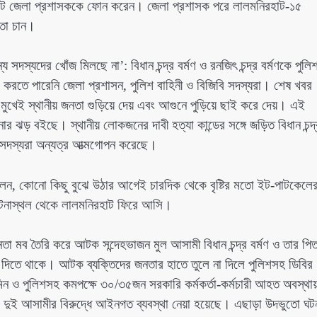
িরহাট জেলা প্রশাসককে ফোন করেন। জেলা প্রশাসক পরে লালমনিরহাট-১৫
য়তা চান।
য সদস্যদের খোঁজ মিলছে না’: বিধান চন্দ্র বর্মণ ও রনজিৎ চন্দ্র বর্মণকে পুলি
া করতে পারেনি জেলা প্রশাসন, পুলিশ বাহিনী ও বিজিবি সদস্যরা। শেষ খবর
াঁধার মুখেই স্থানীয় জনতা গুড়িয়ে দেয় এবং আগুনে পুড়িয়ে ছাই করে দেয়। এই
ড় বইছে। স্থানীয় লোকজনের দাবী হত্যা কান্ডের সঙ্গে জড়িত বিধান চন্দ্
 সদস্যরা অন্যত্র আত্মগোপন করেছে।
 কোনো কিছু বুঝে উঠার আগেই চারদিক থেকে বৃষ্টির মতো ইট-পাটকেলে
 ঘটনাস্থল থেকে লালমনিরহাট ফিরে আসি।
জনতা মব তৈরি করে আটক সন্দেহভাজন মুল আসামী বিধান চন্দ্র বর্মণ ও তার পিত
 চাপ দিতে থাকে। আটক ব্যক্তিদের জনতার হাতে তুলে না দিলে পুলিশসহ ডিবির
 ও পুলিশসহ কমপক্ষে ৩০/৩৫জন সরকারি কর্মকর্তা-কর্মচারী আহত অবস্থা
 দুই আসামীর বিরুদ্ধে আইনগত ব্যবস্থা নেয়া হয়েছে। এছাড়া উদভুতো ঘট