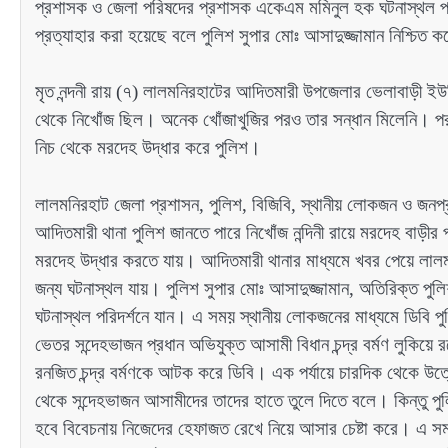
প্রশাসক ও জেলা পরিষদের প্রশাসক একেএম মমিনুল হক ঘটনাস্থল প
প্রত্যাহার করা হয়েছে বলে পুলিশ সুপার মোঃ আসাদুজ্জামান নিশ্চিত 
মৃত নন্দনী রায় (৭) লালমনিরহাটের আদিতমারী উপজেলার ভেলাবাড়ী ইউন
থেকে নিখোঁজ ছিল। অনেক খোঁজাখুজির পরও তার সন্ধান মিলেনি। পরদিন
নিচ থেকে মরদেহ উদ্ধার করে পুলিশ।
লালমনিরহাট জেলা প্রশাসন, পুলিশ, বিজিবি, স্থানীয় লোকজন ও জনপ্র
আদিতমারী থানা পুলিশ জানতে পারে নিখোঁজ নন্দিনী রায়ে মরদেহ বাড়ীর প
মরদেহ উদ্ধার করতে যায়। আদিতমারী থানার মাধ্যমে খবর পেয়ে লালমন
জন্য ঘটনাস্থল যায়। পুলিশ সুপার মোঃ আসাদুজ্জামান, অতিরিক্ত পুল
ঘটনাস্থল পরিদর্শনে যান। এ সময় স্থানীয় লোকজনের মাধ্যমে ডিবি পুল
ভেতর সন্দেহভাজন প্রধান অভিযুক্ত আসামী বিধান চন্দ্র বর্মণ লুক
রনজিত চন্দ্র বর্মণকে আটক করে ডিবি। এক পর্যায়ে চারদিক থেকে 
থেকে সন্দেহভাজন আসামীদের তাদের হাতে তুলে দিতে বলে। কিন্তু প
হবে বিবেচনায় নিজেদের হেফাজত রেখে নিয়ে আসার চেষ্টা করে। এ স