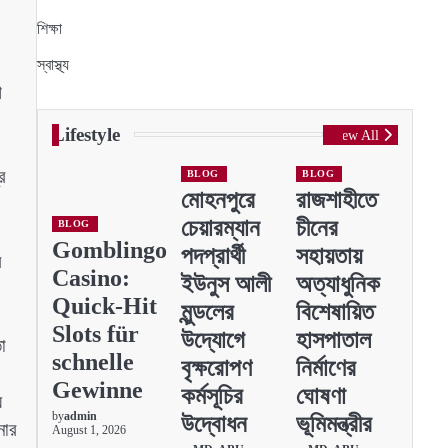
শিক্ষা
স্বাস্থ্য
শ
Lifestyle
View All
র
BLOG
BLOG
মোহনপুরে
রাজশাহীতে
চেয়ারম্যান
চীনের
BLOG
Gomblingo
পদপ্রার্থী
সহায়তায়
র
Casino:
ইউনুস আলী
অত্যাধুনিক
Quick‑Hit
মুন্ডলের
বিশেষায়িত
Slots für
উদ্যোগে
হাসপাতাল
া
schnelle
বৃক্ষরোপণ
নির্মাণের
Gewinne
কর্মসূচির
ঘোষণা
য়
by
admin
উদ্বোধন
ভূমিমন্ত্রীর
নার
August 1, 2026