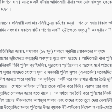
রিদর্শনে যান। এদিকে এই ঘটনায় আদিতমারী থানার ওসি মোঃ নাজমুল হককে
করেছেন।
িয়নের ফলিমারী এলাকার নলিনী চন্দ্র বর্মণের কন্যা। গত সোমবার বিকাল ৩
 মঙ্গলবার সকালে বাড়ীর পাশের একটি ভূট্টাক্ষেতে বস্তাবন্দী অবস্থায় মাটি
তিনিধিরা জানান, মঙ্গলবার (১৬ জুন) সকালে স্থানীয় লোকজনের মাধ্যমে
াশের ভূট্টাক্ষেতে বস্তাবন্দী অবস্থায় পুতে রাখা হয়েছে। আদিতমারী থানা পুল
িরহাট ডিবি পুলিশ ক্রাইমসিন, সুরতহাল প্রতিবেদন ও মরদেহ মর্গে পাঠান
িশ সুপার শাহাদত হোসেন সুমা ও সহকারী পুলিশ সুপার (এ-সার্কেল) সরেজমিন
িশ জানতে পারে স্থানীয় এক ব্যক্তির একটি ঘরে ধান রাখার বাঁশের তৈরি ডুল
িয়ে রয়েছে। সেখানে অভিযান চালিয়ে তাকে আটক করে ডিবি। এরপর তার বাবা
উত্তেজিত লোকজন জড়ো হতে থাকে। এক পর্যায়ে মব তৈরি করে পুলিশের নিকট
ুলিশ তাদের জীবননাশের আশঙ্কা থাকায় এবং তাদের হাতে তুলে দেয়া বেআইনী
ময় উত্তেজিত জনতা পুলিশের উপর ব্যাপক ইট-পাটকেল নিক্ষেপ ও লাঠি-সোঠ