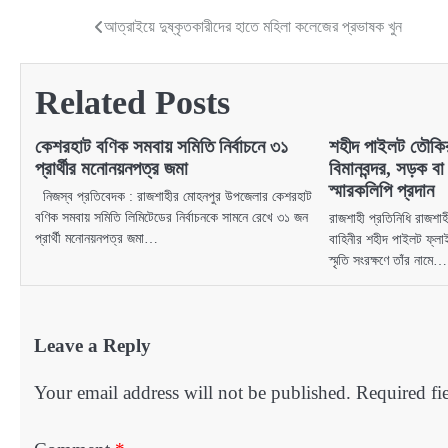
আত্রাইয়ে দুষ্কৃতকারীদের হাতে মহিলা কলেজের প্রভাষক খুন
Post
navigation
Related Posts
কেশরহাট বণিক সমবায় সমিতি নির্বাচনে ৩১
শহীদ পাইলট তৌকির
প্রার্থীর মনোনয়নপত্র জমা
বিমানবন্দর, সড়ক ব
স্মারকলিপি প্রদান
নিজস্ব প্রতিবেদক : রাজশাহীর মোহনপুর উপজেলার কেশরহাট
বণিক সমবায় সমিতি লিমিটেডের নির্বাচনকে সামনে রেখে ৩১ জন
রাজশাহী প্রতিনিধি রাজশাহ
প্রার্থী মনোনয়নপত্র জমা…
বাহিনীর শহীদ পাইলট ফ্লা
স্মৃতি সংরক্ষণে তাঁর নামে…
Leave a Reply
Your email address will not be published.
Required fi