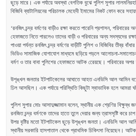
ছুড়ে মারে। এক পর্যায়ে অবস্থা বেগতিক বুঝে পুলিশ সুপার লালমন
বিজিবি ব্যাটালিয়নের পরিচালক মেহেদী ইমামের নিকট ফোন করে সহা
‘রনজিৎ চন্দ্র বর্মণের বাড়ীও রক্ষা করতে পারেনি প্রশাসন, পরিবারের অন্
হেফাজতে নিতে পারলেও তাদের বাড়ী ও পরিবারের অন্য সদস্যদের রক্ষ
পাওয়া পর্যন্ত রনজিৎ চন্দ্র বর্মণের বাড়ীটি পুলিশ ও বিজিবির তীব্র ব
ভিডিও সামাজিক যোগাযোগ মাধ্যমে ছড়িয়ে পড়লে আলোচনা-সমালোচনার ঝ
বর্মণ ও তার বাবা পুলিশের হেফাজতে আটক রেেয়ছে। পরিবারের অপর
উশৃঙ্খল জনতার ইটপাটকেলের আঘাতে আহত এনডিসি আল আমিন বলেন,
ঢিল আসছিল। এক পর্যায়ে পরিস্থিতি কিছুটা স্বাভাবিক হলে আমরা
পুলিশ সুপার মোঃ আসাদুজ্জামান বলেন, স্থানীয় এক শ্রেণির বিক্ষুব্ধ 
রনজিত চন্দ্র বর্মণকে তাদের হাতে তুলে দেয়ার জন্য ত্রাসসৃষ্টি করে
উপর বৃষ্টির মতো ইটপাটকেল ছুড়ে উশৃঙ্খল জনতা। এনডিসি আল আমিন
স্থানীয় সরকারি হাসপাতাল থেকে প্রাথমিক চিকিৎসা নিয়েছেন। আটক