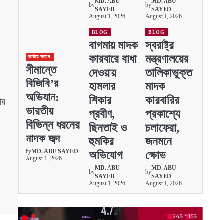
MD. ABU
MD. ABU
by
by
SAYED
SAYED
August 1, 2026
August 1, 2026
BLOG
BLOG
বাগমায় মাদক
স্বরাষ্ট্র
কারবারে বাধা
মন্ত্রণালয়ের
জাতীয় সংবাদ
সীমান্তে
দেওয়ায়
তালিকাভুক্ত
বিজিবি’র
হামলার
মাদক
অভিযান:
শিকার
কারবারির
ীয়
ভারতীয়
প্রবীণ,
প্রকাশ্যে
বিভিন্ন ধরনের
ছিনতাই ও
চলাফেরা,
মাদক জব্দ
হুমকির
জনমনে
by
MD. ABU SAYED
অভিযোগ
ক্ষোভ
August 1, 2026
MD. ABU
MD. ABU
by
by
SAYED
SAYED
August 1, 2026
August 1, 2026