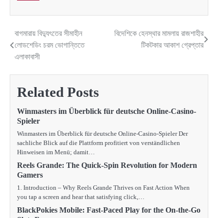
বাগমারায় বিদ্যুৎতের সীমাহীন
বিদেশিকে হেনস্থার মামলায় রাজশাহীর
Post
লোডশেডিং চরম ভোগান্তিতে
টিকটকার আকাশ গ্রেপ্তার
navigation
এলাকাবাসী
Related Posts
Winmasters im Überblick für deutsche Online-Casino-
Spieler
Winmasters im Überblick für deutsche Online-Casino-Spieler Der
sachliche Blick auf die Plattform profitiert von verständlichen
Hinweisen im Menü; damit…
Reels Grande: The Quick‑Spin Revolution for Modern
Gamers
1. Introduction – Why Reels Grande Thrives on Fast Action When
you tap a screen and hear that satisfying click,…
BlackPokies Mobile: Fast‑Paced Play for the On‑the‑Go