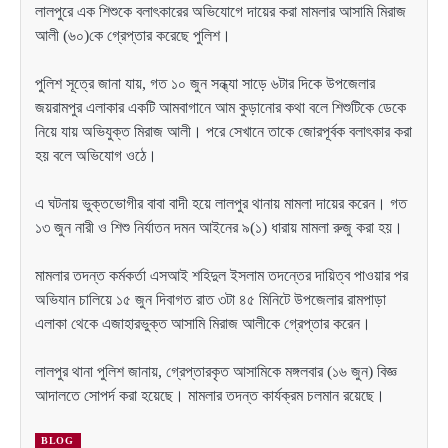
লালপুরে এক শিশুকে বলাৎকারের অভিযোগে দায়ের করা মামলার আসামি মিরাজ
আলী (৬০)কে গ্রেপ্তার করেছে পুলিশ।
পুলিশ সূত্রে জানা যায়, গত ১০ জুন সন্ধ্যা সাড়ে ৬টার দিকে উপজেলার
জয়রামপুর এলাকার একটি আমবাগানে আম কুড়ানোর কথা বলে শিশুটিকে ডেকে
নিয়ে যায় অভিযুক্ত মিরাজ আলী। পরে সেখানে তাকে জোরপূর্বক বলাৎকার করা
হয় বলে অভিযোগ ওঠে।
এ ঘটনায় ভুক্তভোগীর বাবা বাদী হয়ে লালপুর থানায় মামলা দায়ের করেন। গত
১৩ জুন নারী ও শিশু নির্যাতন দমন আইনের ৯(১) ধারায় মামলা রুজু করা হয়।
মামলার তদন্ত কর্মকর্তা এসআই শহিদুল ইসলাম তদন্তের দায়িত্ব পাওয়ার পর
অভিযান চালিয়ে ১৫ জুন দিবাগত রাত ৩টা ৪৫ মিনিটে উপজেলার রামপাড়া
এলাকা থেকে এজাহারভুক্ত আসামি মিরাজ আলীকে গ্রেপ্তার করেন।
লালপুর থানা পুলিশ জানায়, গ্রেপ্তারকৃত আসামিকে মঙ্গলবার (১৬ জুন) বিজ্ঞ
আদালতে সোপর্দ করা হয়েছে। মামলার তদন্ত কার্যক্রম চলমান রয়েছে।
BLOG