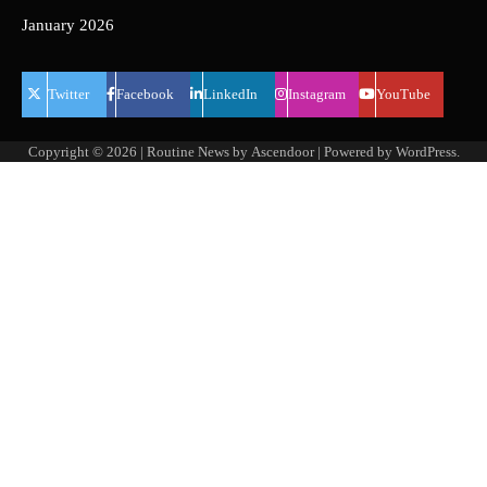
January 2026
Twitter
Facebook
LinkedIn
Instagram
YouTube
Copyright © 2026
| Routine News by
Ascendoor
| Powered by
WordPress
.