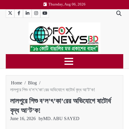
Skip
Thursday, Aug 06, 2026
to
Twitter
Facebook
LinkedIn
Instagram
YouTube
content
Home
Blog
লালপুরে শিশু ব’ল’ৎ’কা’রের অভিযোগে ষাটোর্ধ বৃদ্ধ আ’ট’ক!
লালপুরে শিশু ব’ল’ৎ’কা’রের অভিযোগে ষাটোর্ধ
বৃদ্ধ আ’ট’ক!
June 16, 2026
by
MD. ABU SAYED