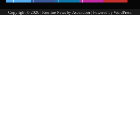
Copyright © 2026
| Routine News by
Ascendoor
| Powered by
WordPress
.