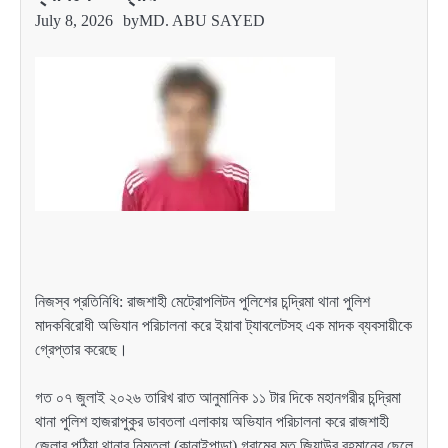
July 8, 2026
by
MD. ABU SAYED
নিজস্ব প্রতিনিধি: রাজশাহী মেট্রোপলিটন পুলিশের চন্দ্রিমা থানা পুলিশ
মাদকবিরোধী অভিযান পরিচালনা করে ইয়াবা ট্যাবলেটসহ এক মাদক ব্যবসায়ীকে
গ্রেপ্তার করেছে।
গত ০৭ জুলাই ২০২৬ তারিখ রাত আনুমানিক ১১ টার দিকে মহানগরীর চন্দ্রিমা
থানা পুলিশ হাজরাপুকুর ডাবতলা এলাকায় অভিযান পরিচালনা করে রাজশাহী
জেলার পুঠিয়া থানার নিমতলা (কানাইপাড়া) গ্রামের মৃত জিয়াউর রহমানের ছেলে