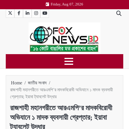
Skip
Friday, Aug 07, 2026
to
Twitter
Facebook
LinkedIn
Instagram
YouTube
content
Home
জাতীয় সংবাদ
রাজশাহী মহানগরীতে আরএমপি’র মাদকবিরোধী অভিযানে ১ মাদক ব্যবসায়ী
গ্রেপ্তার; ইয়াবা ট্যাবলেট উদ্ধার
রাজশাহী মহানগরীতে আরএমপি’র মাদকবিরোধী
অভিযানে ১ মাদক ব্যবসায়ী গ্রেপ্তার; ইয়াবা
ট্যাবলেট উদ্ধার