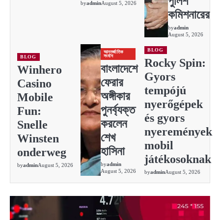
পুলিশ
by
admin
August 5, 2026
কমিশনারের
by
admin
August 5, 2026
BLOG
আন্তর্জাতিক
সংবাদ
BLOG
Rocky Spin:
বাংলাদেশে
Winhero
Gyors
ফেরার
Casino
tempójú
অঙ্গীকার
Mobile
nyerőgépek
পুনর্ব্যক্ত
Fun:
és gyors
করলেন
Snelle
nyeremények
শেখ
Winsten
mobil
হাসিনা
onderweg
játékosoknak
by
admin
by
admin
August 5, 2026
August 5, 2026
by
admin
August 5, 2026