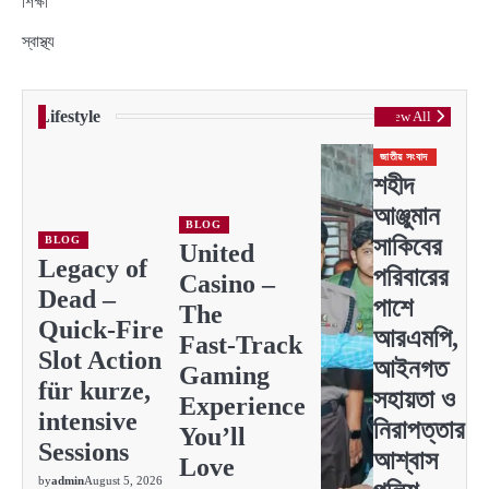
শিক্ষা
স্বাস্থ্য
Lifestyle
View All
জাতীয় সংবাদ
শহীদ
আঞ্জুমান
BLOG
সাকিবের
BLOG
United
Legacy of
পরিবারের
Casino –
Dead –
পাশে
The
Quick‑Fire
আরএমপি,
Fast‑Track
Slot Action
আইনগত
Gaming
für kurze,
সহায়তা ও
Experience
intensive
নিরাপত্তার
You’ll
Sessions
আশ্বাস
Love
by
admin
August 5, 2026