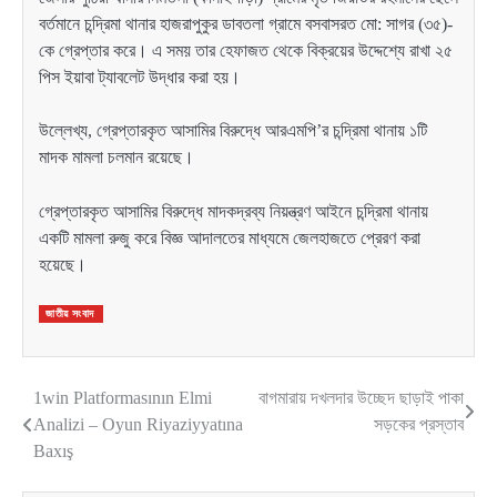
বর্তমানে চন্দ্রিমা থানার হাজরাপুকুর ডাবতলা গ্রামে বসবাসরত মো: সাগর (৩৫)-
কে গ্রেপ্তার করে। এ সময় তার হেফাজত থেকে বিক্রয়ের উদ্দেশ্যে রাখা ২৫
পিস ইয়াবা ট্যাবলেট উদ্ধার করা হয়।
উল্লেখ্য, গ্রেপ্তারকৃত আসামির বিরুদ্ধে আরএমপি’র চন্দ্রিমা থানায় ১টি
মাদক মামলা চলমান রয়েছে।
গ্রেপ্তারকৃত আসামির বিরুদ্ধে মাদকদ্রব্য নিয়ন্ত্রণ আইনে চন্দ্রিমা থানায়
একটি মামলা রুজু করে বিজ্ঞ আদালতের মাধ্যমে জেলহাজতে প্রেরণ করা
হয়েছে।
জাতীয় সংবাদ
1win Platformasının Elmi
বাগমারায় দখলদার উচ্ছেদ ছাড়াই পাকা
Post
Analizi – Oyun Riyaziyyatına
সড়কের প্রস্তাব
navigation
Baxış