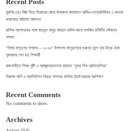
Recent Posts
মুরগির (গু) বিষ্ঠা নিয়ে বিরোধের জেরে উপজেলা জামায়াত আমির-সেক্রেটারিসহ ৩ জনকে
কারাগারে পাঠালো আদালত
রাসিক প্রশাসকের সঙ্গে বায়তুল মামুর আহলে হাদিস জামে মসজিদ কমিটির সৌজন্য
সাক্ষাৎ
“বিশ্ব মাতৃদুগ্ধ সপ্তাহ – ২০২৬” উপলক্ষে মাতৃদুগ্ধের গুরুত্ব তুলে ধরে চিত্র এঁকে
পুরস্কার পেল ছয় শিক্ষার্থী
রাজশাহীতে শিশুর পুষ্টি ও স্বাস্থ্যসচেতনতা বাড়াতে ‘সুস্থ শিশু প্রতিযোগিতা’
নিরাপদ পানি ও স্যানিটেশন বিষয়ে শাপলার মাস্টার ট্রেইনারদের প্রশিক্ষণ
Recent Comments
No comments to show.
Archives
August 2026