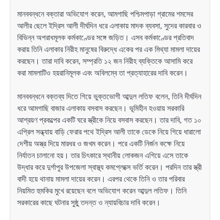
মানববন্ধনে বক্তারা অভিযোগ করেন, আমগাছি পশ্চিমপাড়া গ্রামের শমসের
আলীর ছেলে ইদ্রিস আলী দীর্ঘদিন ধরে এলাকায় মাদক ব্যবসা, সুদের কারবার ও
বিভিন্ন অপরাধমূলক কর্মকাণ্ডের সঙ্গে জড়িত। এসব কর্মকাণ্ডের প্রতিবাদ
করায় তিনি এলাকার নিরীহ মানুষের বিরুদ্ধে একের পর এক মিথ্যা মামলা দায়ের
করছেন। তারা দাবি করেন, সম্প্রতি ১২ জন নিরীহ ব্যক্তিকে আসামি করে
করা মামলাটিও হয়রানিমূলক এবং অবিলম্বে তা প্রত্যাহারের দাবি করেন।
মানববন্ধনে বক্তব্য দিতে গিয়ে ভুক্তভোগী আব্দুল লতিফ বলেন, তিনি দীর্ঘদিন
ধরে আমগাছি বাজার এলাকায় বসবাস করছেন। ভূমিহীন হওয়ায় সরকারি
আশ্রয়ণ প্রকল্পের একটি ঘরে স্ত্রীকে নিয়ে বসবাস করছেন। তার দাবি, গত ১০
এপ্রিল সন্ধ্যায় বাড়ি ফেরার পথে ইদ্রিস আলী তাকে ডেকে নিয়ে গিয়ে ধারালো
দেশীয় অস্ত্র দিয়ে মারধর ও জখম করেন। পরে একটি নির্জন কক্ষে নিয়ে
নির্যাতন চালানো হয়। তার চিৎকারে স্থানীয় লোকজন এগিয়ে এসে তাকে
উদ্ধার করে দুর্গাপুর উপজেলা স্বাস্থ্য কমপ্লেক্সে ভর্তি করেন। পরদিন তার স্ত্রী
বাদী হয়ে থানায় মামলা দায়ের করেন। এরপর থেকে তিনি ও তার পরিবার
নিয়মিত হুমকির মুখে রয়েছেন বলে অভিযোগ করেন আব্দুল লতিফ। তিনি
সরকারের কাছে ঘটনার সুষ্ঠু তদন্ত ও ন্যায়বিচার দাবি করেন।