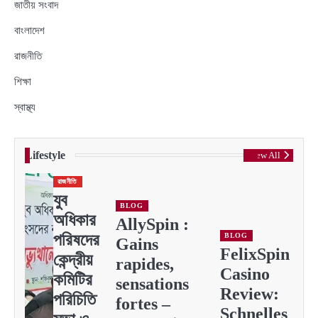
জাতীয় সংবাদ
বাংলাদেশ
রাজনীতি
শিক্ষা
স্বাস্থ্য
Lifestyle
View All
রাজনীতি
যুব
BLOG
অধিকার
AllySpin :
পরিষদের
BLOG
Gains
FelixSpin
কেন্দ্রীয়
rapides,
Casino
কমিটির
sensations
Review:
পরিচিতি
fortes –
Schnelles