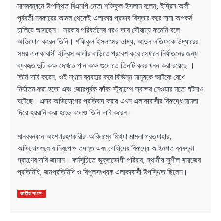
মানববন্ধনে উপস্থিত বিএনপি নেতা শফিকুল ইসলাম বলেন, ইদ্রিস আলী
পূর্ববর্তী সরকারের আমল থেকেই এলাকায় প্রভাব বিস্তার করে নানা অপকর্ম
চালিয়ে আসছেন। সরকার পরিবর্তনের পরও তার দৌরাত্ম্য কমেনি বলে
অভিযোগ করেন তিনি। শফিকুল ইসলামের ভাষ্য, আব্দুল লতিফকে উদ্ধারের
সময় এলাকাবাসী ইদ্রিস আলীর বাড়িতে প্রবেশ করে সেখানে নির্যাতনের জন্য
ব্যবহৃত দুটি কক্ষ দেখতে পান কক্ষ গুলোতে তিনটি কবর খনন করা রয়েছে ।
তিনি দাবি করেন, ওই স্থান ব্যবহার করে বিভিন্ন মানুষকে আটকে রেখে
নির্যাতন করা হতো এবং জোরপূর্বক ফাঁকা স্ট্যাম্পে স্বাক্ষর নেওয়ার মতো ঘটনাও
ঘটেছে। এসব অভিযোগের প্রতিবাদ করায় এখন এলাকাবাসীর বিরুদ্ধে মামলা
দিয়ে হয়রানি করা হচ্ছে বলেও তিনি দাবি করেন।
মানববন্ধনে অংশগ্রহণকারীরা অবিলম্বে মিথ্যা মামলা প্রত্যাহার,
অভিযোগগুলোর নিরপেক্ষ তদন্ত এবং দোষীদের বিরুদ্ধে আইনগত ব্যবস্থা
গ্রহণের দাবি জানান। কর্মসূচিতে ভুক্তভোগী পরিবার, স্থানীয় সুশীল সমাজের
প্রতিনিধি, জনপ্রতিনিধি ও বিপুলসংখ্যক এলাকাবাসী উপস্থিত ছিলেন।
জাতীয় সংবাদ