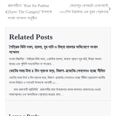
রাজশাহীতে ‘Run for Padma
মোহনপুর কেশরহাট চেকপোস্টে
Post
(Save The Ganges)’ উপলক্ষে
৩৭০পিস ইয়াবাসহ এক যুবক গ্রেফতার
navigation
সংবাদ সম্মেলন অনুষ্ঠিত
Related Posts
পৈত্রিক ভিটা দখল, হামলা, ঘুষ দাবি ও মিথ্যা মামলার অভিযোগে সংবাদ
সম্মেলন
সংবাদ বিজ্ঞপ্তি : পৈত্রিক ভিটা দখল, একাধিক হামলা, মামলা গ্রহণে ঘুষ দাবি, মিথ্যা মামলা
দায়ের এবং পুলিশি সহযোগিতা না পাওয়ার…
ভোটের সময় টানা ৪ দিন ব্যাংক বন্ধ, বিকাশ–রকেটের লেনদেনও হচ্ছে সীমিত
ভোটের সময় টানা ৪ দিন ব্যাংক বন্ধ, বিকাশ–রকেটের লেনদেনও হচ্ছে সীমিত ত্রয়োদশ জাতীয়
সংসদ নির্বাচন ও গণভোট উপলক্ষে আগামী ১১…
বাঘা রাজশাহী প্রতিনিধি রাজশাহীর বাঘা উপজেলায় মাদক মামলায় আদালতের দেওয়া
সাজাপ্রাপ্ত এক আসামিকে গ্রেপ্তার করেছে বাঘা…