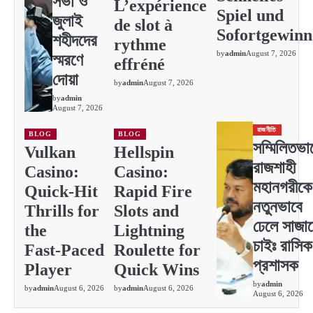
সভা ও
L’expérience
Spiel und
জুলাই
de slot à
Sofortgewinn
শহীদদের
rythme
by
admin
August 7, 2026
স্মরণে
effréné
দোয়া
by
admin
August 7, 2026
by
admin
August 7, 2026
রাজনীতি
BLOG
BLOG
সম্মিলিতভা
Vulkan
Hellspin
রাজশাহী
Casino:
Casino:
মহানগরীকে
Quick‑Hit
Rapid Fire
নতুনভাবে
Thrills for
Slots and
ঢেলে সাজা
the
Lightning
চাইঃ রাসিক
Fast‑Paced
Roulette for
প্রশাসক
Player
Quick Wins
by
admin
by
admin
August 6, 2026
by
admin
August 6, 2026
August 6, 2026