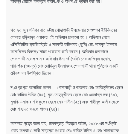
বিভিন্ন মেয়াদে বিনাশ্রম কারাদণ্ড ও অর্থদণ্ড প্রদান করা হয়।
গত ২০ জুন শনিবার রাত ৯টায় গোদাগাড়ী উপজেলার দেওপাড়া ইউনিয়নের
গোলায় গুড়িপাড়া এলাকায় এই অভিযান চালানো হয়। অভিযান শেষে
এক্সিকিউটিভ ম্যাজিস্ট্রেট ও সহকারী কমিশনার (ভূমি) মো. শামসুল ইসলাম
আসামিদের বিরুদ্ধে সাজা পরোয়ানা জারি করেন। অভিযান চলাকালে
গোদাগাড়ী মডেল থানার অফিসার ইনচার্জ (ওসি) মোঃ আতিকুর রহমান,
পরিদর্শক (তদন্ত) মোঃ মোমিনুল ইসলামসহ গোদাগাড়ী থানা পুলিশের একটি
চৌকস দল উপস্থিত ছিলেন।
দণ্ডপ্রাপ্ত আসামিরা হলেন— গোদাগাড়ী উপজেলার মোঃ আজিমুদ্দিনের ছেলে
মোঃ কাজিম উদ্দিন (৪৫), মৃত সোহজুদ্দীনের ছেলে মোঃ এমদাদুল হক (৪০),
মুলকি এলাকার শফিকুলের ছেলে মোঃ শামীম (২১) এবং শাহীনুল আলীর ছেলে
মোঃ শাহাদত ওরফে শাওন (২৫)।
আদালত সূত্রে জানা যায়, মাদকদ্রব্য নিয়ন্ত্রণ আইন, ২০১৮-এর সংশ্লিষ্ট
ধারায় অপরাধে দোষী সাব্যস্ত হওয়ায় মোঃ কাজিম উদ্দিন ও মোঃ শাহাদতকে