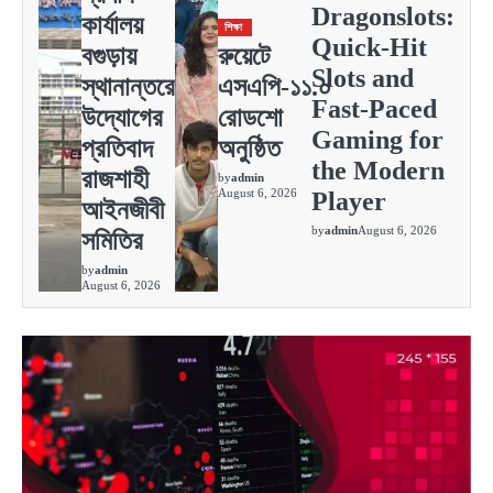
Dragonslots:
কার্যালয়
শিক্ষা
Quick‑Hit
বগুড়ায়
রুয়েটে
Slots and
স্থানান্তরের
এসএপি-১১.০
Fast‑Paced
উদ্যোগের
রোডশো
Gaming for
প্রতিবাদ
অনুষ্ঠিত
the Modern
রাজশাহী
by
admin
August 6, 2026
Player
আইনজীবী
by
admin
August 6, 2026
সমিতির
by
admin
August 6, 2026