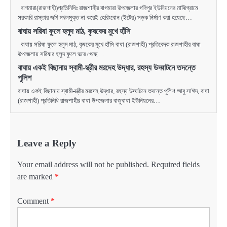
বাগমারা(রাজশাহী)প্রতিনিধিঃ রাজশাহীর বাগমারা উপজেলার গণিপুর ইউনিয়নের মাঝিগ্রামে
সরকারি রাস্তার জমি দখলমুক্ত না করেই হেরিংবোন (ইটের) সড়ক নির্মাণ করা হয়েছে…
বাঘায় সরিষা ফুলে হলুদ মাঠ, কৃষকের মুখে হাঁসি
বাঘায় সরিষা ফুলে হলুদ মাঠ, কৃষকের মুখে হাঁসি বাঘা (রাজশাহী) প্রতিবেদক রাজশাহীর বাঘা
উপজেলায় সরিষার হলুদ ফুলে ভরে গেছে…
বাঘায় একই বিছানায় স্বামী-স্ত্রীর মরদেহ উদ্ধার, রহস্য উদ্ঘাটনে তদন্তে
পুলিশ
বাঘায় একই বিছানায় স্বামী-স্ত্রীর মরদেহ উদ্ধার, রহস্য উদ্ঘাটনে তদন্তে পুলিশ আবু সাঈদ, বাঘা
(রাজশাহী) প্রতিনিধি রাজশাহীর বাঘা উপজেলার বাজুবাঘা ইউনিয়নের…
Leave a Reply
Your email address will not be published.
Required fields
are marked
*
Comment
*