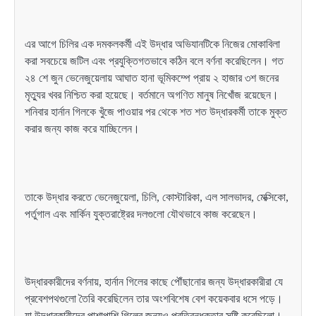
এর আগে চিলির এক দমকলকর্মী এই উদ্ধার অভিযানটিকে নিজের মোকাবিলা
করা সবচেয়ে জটিল এবং প্রযুক্তিগতভাবে কঠিন বলে বর্ণনা করেছিলেন। গত
২৪ শে জুন ভেনেজুয়েলায় আঘাত হানা ভূমিকম্পে প্রায় ২ হাজার ৩শ জনের
মৃত্যুর খবর নিশ্চিত করা হয়েছে। বর্তমানে অগণিত মানুষ নিখোঁজ রয়েছেন।
শনিবার হার্নান গিলকে খুঁজে পাওয়ার পর থেকে শত শত উদ্ধারকর্মী তাকে মুক্ত
করার জন্য কাজ করে যাচ্ছিলেন।
তাকে উদ্ধার করতে ভেনেজুয়েলা, চিলি, কোস্টারিকা, এল সালভাদর, মেক্সিকো,
পর্তুগাল এবং মার্কিন যুক্তরাষ্ট্রের দলগুলো যৌথভাবে কাজ করেছেন।
উদ্ধারকারীদের বর্ণনায়, হার্নান গিলের কাছে পৌঁছানোর জন্য উদ্ধারকারীরা যে
প্রবেশপথগুলো তৈরি করেছিলেন তার অংশবিশেষ বেশ কয়েকবার ধসে পড়ে।
যা উদ্ধারকারীদের পাশাপাশি গিলের জন্যও প্রতিবন্ধকতার সৃষ্টি করেছিলো।