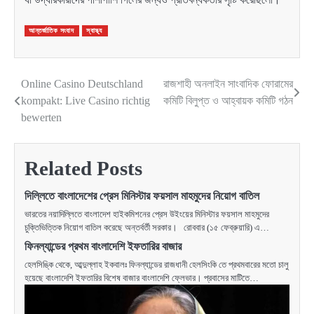
আন্তর্জাতিক সংবাদ
স্বাস্থ্য
Online Casino Deutschland
রাজশাহী অনলাইন সাংবাদিক ফোরামের
Post
kompakt: Live Casino richtig
কমিটি বিলুপ্ত ও আহ্বায়ক কমিটি গঠন
navigation
bewerten
Related Posts
দিল্লিতে বাংলাদেশের প্রেস মিনিস্টার ফয়সাল মাহমুদের নিয়োগ বাতিল
ভারতের নয়াদিল্লিতে বাংলাদেশ হাইকমিশনের প্রেস উইংয়ের মিনিস্টার ফয়সাল মাহমুদের
চুক্তিভিত্তিক নিয়োগ বাতিল করেছে অন্তর্বর্তী সরকার। রোববার (১৫ ফেব্রুয়ারি) এ…
ফিনল্যান্ডের প্রথম বাংলাদেশি ইফতারির বাজার
হেলসিঙ্কি থেকে, আব্দুল্লাহ ইকবালঃ ফিনল্যান্ডের রাজধানী হেলসিংকি তে প্রথমবারের মতো চালু
হয়েছে বাংলাদেশি ইফতারির বিশেষ বাজার বাংলাদেশি ফ্লেভার। প্রবাসের মাটিতে…