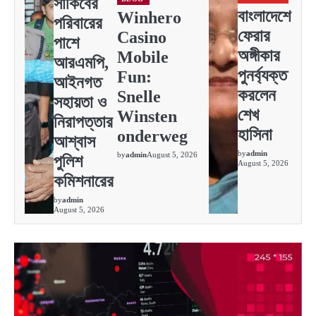
সাকিবের
বাংলাদেশে
Winhero
পরিবারের
ফেরার
Casino
পাশে
অঙ্গীকার
Mobile
আরএমপি,
পুনর্ব্যক্ত
Fun:
আইনগত
করলেন
Snelle
সহায়তা ও
শেখ
Winsten
নিরাপত্তার
হাসিনা
onderweg
আশ্বাস
by
admin
by
admin
August 5, 2026
পুলিশ
August 5, 2026
কমিশনারের
by
admin
August 5, 2026