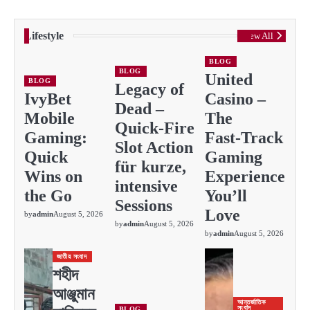
Lifestyle
View All
BLOG
BLOG
United
BLOG
Legacy of
IvyBet
Casino –
Dead –
Mobile
The
Quick‑Fire
Gaming:
Fast‑Track
Slot Action
Quick
Gaming
für kurze,
Wins on
Experience
intensive
the Go
You’ll
Sessions
Love
by
admin
August 5, 2026
by
admin
August 5, 2026
by
admin
August 5, 2026
জাতীয় সংবাদ
শহীদ
আঞ্জুমান
আন্তর্জাতিক
সংবাদ
BLOG