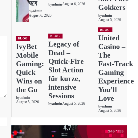
হবে
August 6, 2026
by
admin
Gokkers
by
admin
August 6, 2026
by
admin
August 5, 2026
BLOG
United
BLOG
BLOG
Legacy of
IvyBet
Casino –
Dead –
Mobile
The
Quick‑Fire
Gaming:
Fast‑Track
Slot Action
Quick
Gaming
für kurze,
Wins on
Experience
intensive
the Go
You’ll
Sessions
Love
by
admin
August 5, 2026
August 5, 2026
by
admin
by
admin
August 5, 2026