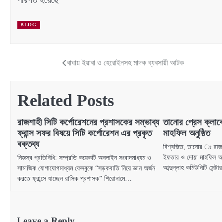
BLOG
বাঘায় ইয়াবা ও হেরোইনসহ মাদক ব্যবসায়ী আটক
Post
navigation
Related Posts
রাজশাহী সিটি কর্পোরেশনের প্রশাসকের সম্ভাব্য
তানোর প্রেস ক্লা
ফ্রান্স সফর বিষয়ে সিটি কর্পোরেশন এর প্রকৃত
মাহফিল অনুষ্ঠিত
বক্তব্য
বিশ্বজিত, তানোর ঃ রাজশ
ইফতার ও দোয়া মাহফিল অন
নিজস্ব প্রতিনিধি: সম্প্রতি কয়েকটি অনলাইন সংবাদমাধ্যম ও
আব্দুল্লাহ কমিউনিটি সেন্ট
সামাজিক যোগাযোগমাধ্যম ফেসবুকে “সড়কবাতি নিয়ে জ্ঞান অর্জন
করতে ফ্রান্সে যাচ্ছেন রাসিক প্রশাসক” শিরোনামে…
Leave a Reply