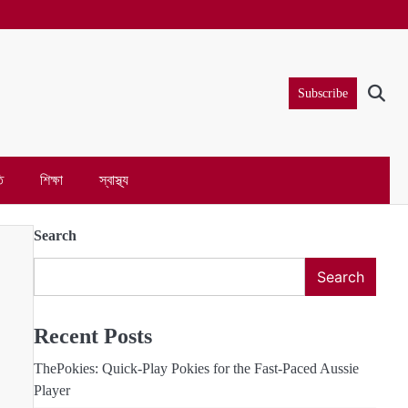
Subscribe
ি
শিক্ষা
স্বাস্থ্য
Search
Search
Recent Posts
ThePokies: Quick‑Play Pokies for the Fast‑Paced Aussie
Player