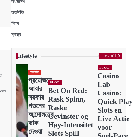
বাংলাদেশ
রাজনীতি
শিক্ষা
স্বাস্থ্য
Lifestyle
View All
BLOG
রাজনীতি
Casino
য়
প্রয়োজনে
Lab
BLOG
আবার
Bet On Red:
ঁচজন
Casino:
সরকার
া
Rask Spinn,
Quick Play
পতনের
Raske
Slots en
আন্দোলনের
Gevinster og
Live Actie
ডাক
Høy‑Intensitet
voor
দেওয়া
Slots Spill
Snel‑Pace