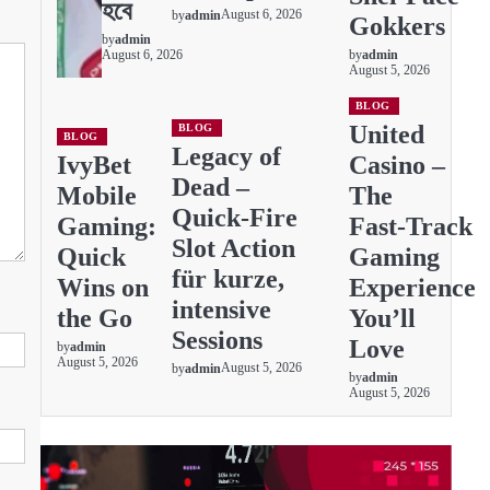
হবে
August 6, 2026
by
admin
Gokkers
by
admin
August 6, 2026
by
admin
August 5, 2026
BLOG
United
BLOG
BLOG
Legacy of
IvyBet
Casino –
Dead –
Mobile
The
Quick‑Fire
Gaming:
Fast‑Track
Slot Action
Quick
Gaming
für kurze,
Wins on
Experience
intensive
the Go
You’ll
Sessions
Love
by
admin
August 5, 2026
August 5, 2026
by
admin
by
admin
August 5, 2026