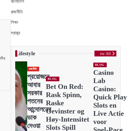
বাংলাদেশ
রাজনীতি
শিক্ষা
স্বাস্থ্য
Lifestyle
View All
নদীর
BLOG
রাজনীতি
Casino
প্রয়োজনে
Lab
BLOG
আবার
Bet On Red:
Casino:
সরকার
Rask Spinn,
Quick Play
পতনের
Raske
Slots en
আন্দোলনের
Gevinster og
Live Actie
ডাক
Høy‑Intensitet
voor
দেওয়া
Slots Spill
Snel‑Pace