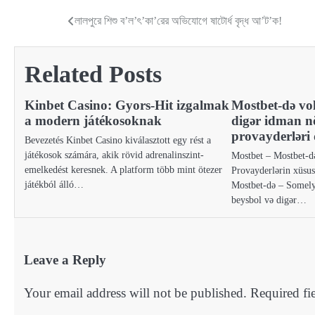
লালপুরে শিশু ব’ল’ৎ’কা’রের অভিযোগে ষাটোর্ধ বৃদ্ধ আ’ট’ক!
Post
navigation
Related Posts
Kinbet Casino: Gyors‑Hit izgalmak
Mostbet-də vol
a modern játékosoknak
digər idman n
provayderləri 
Bevezetés Kinbet Casino kiválasztott egy rést a
játékosok számára, akik rövid adrenalinszint-
Mostbet – Mostbet-d
emelkedést keresnek. A platform több mint ötezer
Provayderlərin xüsus
játékból álló…
Mostbet-də – Somely
beysbol və digər…
Leave a Reply
Your email address will not be published.
Required fi