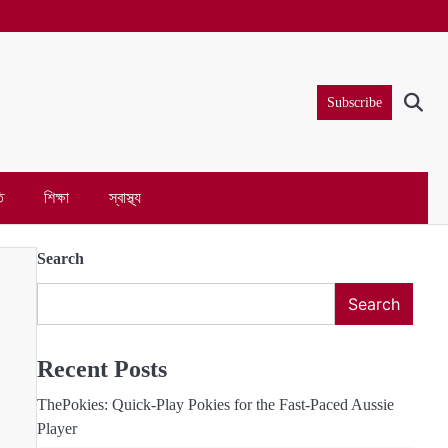
Subscribe
ি
শিক্ষা
স্বাস্থ্য
Search
Search
Recent Posts
ThePokies: Quick‑Play Pokies for the Fast‑Paced Aussie
Player