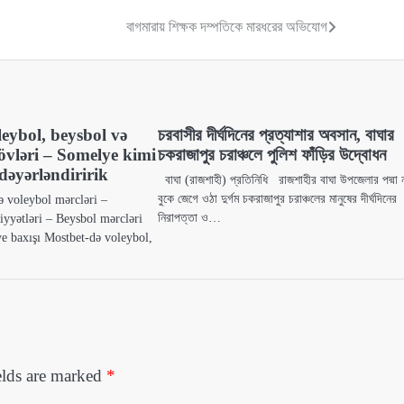
বাগমারায় শিক্ষক দম্পতিকে মারধরের অভিযোগ
eybol, beysbol və
চরবাসীর দীর্ঘদিনের প্রত্যাশার অবসান, বাঘার
övləri – Somelye kimi
চকরাজাপুর চরাঞ্চলে পুলিশ ফাঁড়ির উদ্বোধন
dəyərləndiririk
বাঘা (রাজশাহী) প্রতিনিধি রাজশাহীর বাঘা উপজেলার পদ্মা 
বুকে জেগে ওঠা দুর্গম চকরাজাপুর চরাঞ্চলের মানুষের দীর্ঘদিনের
ə voleybol mərcləri –
নিরাপত্তা ও…
iyyətləri – Beysbol mərcləri
e baxışı Mostbet-də voleybol,
elds are marked
*