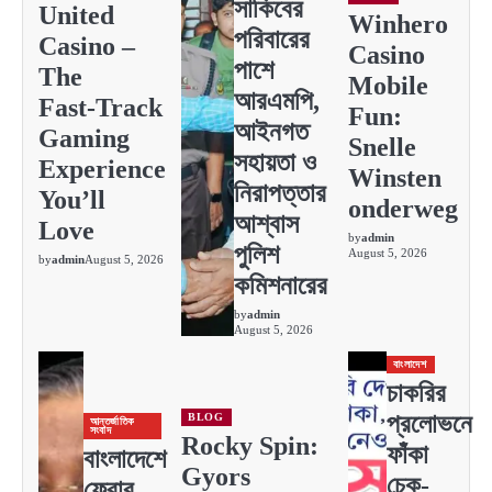
সাকিবের
United
Winhero
পরিবারের
Casino –
Casino
পাশে
The
Mobile
আরএমপি,
Fast‑Track
Fun:
আইনগত
Gaming
Snelle
সহায়তা ও
Experience
Winsten
নিরাপত্তার
You’ll
onderweg
আশ্বাস
Love
by
admin
পুলিশ
August 5, 2026
by
admin
August 5, 2026
কমিশনারের
by
admin
August 5, 2026
বাংলাদেশ
চাকরির
প্রলোভনে
BLOG
আন্তর্জাতিক
সংবাদ
Rocky Spin:
ফাঁকা
বাংলাদেশে
Gyors
চেক-
ফেরার