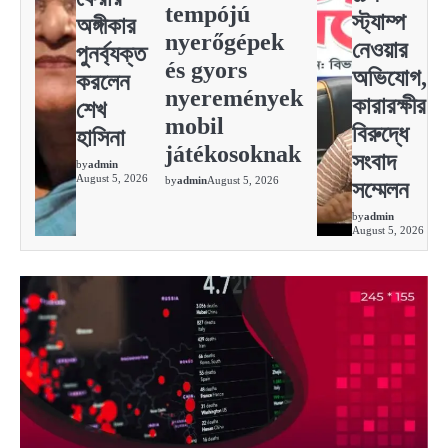
tempójú
স্ট্যাম্প
অঙ্গীকার
nyerőgépek
নেওয়ার
পুনর্ব্যক্ত
és gyors
অভিযোগ,
করলেন
nyeremények
কারারক্ষীর
শেখ
mobil
বিরুদ্ধে
হাসিনা
játékosoknak
সংবাদ
by
admin
August 5, 2026
by
admin
August 5, 2026
সম্মেলন
by
admin
August 5, 2026