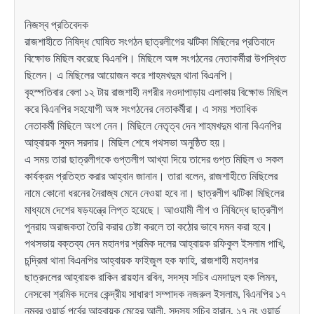
নিজস্ব প্রতিবেদক
রাজশাহীতে নিষিদ্ধ ঘোষিত সংগঠন ছাত্রলীগের ঝটিকা মিছিলের প্রতিবাদে
বিক্ষোভ মিছিল করেছে বিএনপি। মিছিলে অঙ্গ সংগঠনের নেতাকর্মীরা উপস্থিত
ছিলেন। এ মিছিলের আয়োজন করে শাহমখদুম থানা বিএনপি।
বৃহস্পতিবার বেলা ১২ টায় রাজশাহী নগরীর নওদাপাড়ায় এলাকায় বিক্ষোভ মিছিল
করে বিএনপির সহযোগী অঙ্গ সংগঠনের নেতাকর্মীরা। এ সময় শতাধিক
নেতাকর্মী মিছিলে অংশ নেন। মিছিলে নেতৃত্ব দেন শাহমখদুম থানা বিএনপির
আহ্বায়ক সুমন সরদার। মিছিল শেষে পথসভা অনুষ্ঠিত হয়।
এ সময় তারা ছাত্রলীগকে গুপ্তলীগ আখ্যা দিয়ে তাদের গুপ্ত মিছিল ও সকল
কার্যক্রম প্রতিহত করার আহ্বান জানান। তারা বলেন, রাজশাহীতে মিছিলের
নামে কোনো ধরনের নৈরাজ্য মেনে নেওয়া হবে না। ছাত্রলীগ ঝটিকা মিছিলের
মাধ্যমে দেশের ষড়যন্ত্রে লিপ্ত হয়েছে। আওয়ামী লীগ ও নিষিদ্ধে ছাত্রলীগ
পুনরায় অরাজকতা তৈরি করার চেষ্টা করলে তা কঠোর ভাবে দমন করা হবে।
পথসভায় বক্তব্য দেন মহানগর শ্রমিক দলের আহ্বায়ক রফিকুল ইসলাম পাখি,
চন্দ্রিমা থানা বিএনপির আহ্বায়ক ফাইজুল হক ফাহি, রাজশাহী মহানগর
ছাত্রদলের আহ্বায়ক রাকিন রায়হান রবিন, সদস্য সচিব এমদাদুল হক লিমন,
নেসকো শ্রমিক দলের কেন্দ্রীয় সাধারণ সম্পাদক নজরুল ইসলাম, বিএনপির ১৭
নম্বর ওয়ার্ড পূর্বের আহ্বায়ক মেহের আলী, সদস্য সচিব হারান, ১৭ নং ওয়ার্ড