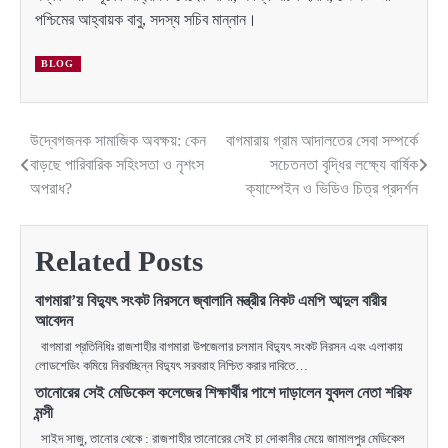
পশ্চিমের আহ্বায়ক বাবু, সদস্য সচিব মান্নান।
BLOG
উদ্বেগজনক সামাজিক অবক্ষয়: কেন
বাগমারায় গ্রাম আদালতের সেবা সম্পর্কে
Post
বাড়ছে পারিবারিক সহিংসতা ও নৃশংস
সচেতনতা বৃদ্ধির লক্ষ্যে বার্ষিক
navigation
অপরাধ?
ক্যাম্পেইন ও ভিডিও চিত্র প্রদর্শন
Related Posts
বাগমারা’য় বিদ্যুৎ সংকট নিরসনে জ্বালানি মন্ত্রীর নিকট এমপি আব্দুল বারীর
আবেদন
বাগমারা প্রতিনিধিঃ রাজশাহীর বাগমারা উপজেলার চলমান বিদ্যুৎ সংকট নিরসন এবং এলাকায়
লোডশেডিং কমিয়ে নিরবচ্ছিন্ন বিদ্যুৎ সরবরাহ নিশ্চিত করার দাবিতে…
তানোরের সেই মেডিকেল কলেজের শিক্ষার্থীর পাশে দাড়ালেন যুবদল নেতা শরিফ
মন্সী
সাইদ সাজু, তানোর থেকে : রাজশাহীর তানোরের সেই চা দোকানীর মেয়ে জামালপুর মেডিকেল