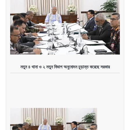
নতুন ৪ থানা ও ২ নতুন বিভাগ অনুমোদন চূড়ান্ত করেছে সরকার