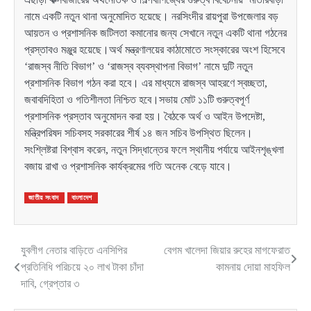
নামে একটি নতুন থানা অনুমোদিত হয়েছে। নরসিংদীর রায়পুরা উপজেলার বড়
আয়তন ও প্রশাসনিক জটিলতা কমানোর জন্য সেখানে নতুন একটি থানা গঠনের
প্রস্তাবও মঞ্জুর হয়েছে।অর্থ মন্ত্রণালয়ের কাঠামোতে সংস্কারের অংশ হিসেবে
‘রাজস্ব নীতি বিভাগ’ ও ‘রাজস্ব ব্যবস্থাপনা বিভাগ’ নামে দুটি নতুন
প্রশাসনিক বিভাগ গঠন করা হবে। এর মাধ্যমে রাজস্ব আহরণে স্বচ্ছতা,
জবাবদিহিতা ও গতিশীলতা নিশ্চিত হবে।সভায় মোট ১১টি গুরুত্বপূর্ণ
প্রশাসনিক প্রস্তাব অনুমোদন করা হয়। বৈঠকে অর্থ ও আইন উপদেষ্টা,
মন্ত্রিপরিষদ সচিবসহ সরকারের শীর্ষ ১৪ জন সচিব উপস্থিত ছিলেন।
সংশ্লিষ্টরা বিশ্বাস করেন, নতুন সিদ্ধান্তের ফলে স্থানীয় পর্যায়ে আইনশৃঙ্খলা
বজায় রাখা ও প্রশাসনিক কার্যক্রমের গতি অনেক বেড়ে যাবে।
জাতীয় সংবাদ
বাংলাদেশ
যুবলীগ নেতার বাড়িতে এনসিপির
বেগম খালেদা জিয়ার রুহের মাগফেরাত
Post
প্রতিনিধি পরিচয়ে ২০ লাখ টাকা চাঁদা
কামনায় দোয়া মাহফিল
navigation
দাবি, গ্রেপ্তার ৩