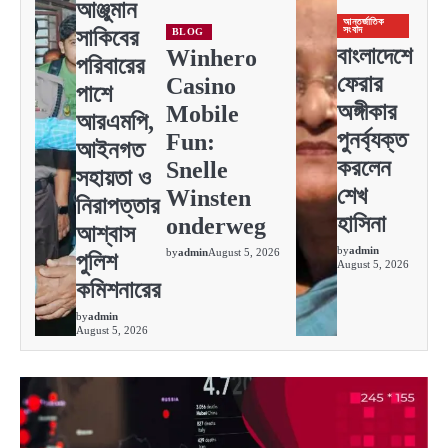
আঞ্জুমান
আন্তর্জাতিক
সংবাদ
সাকিবের
BLOG
বাংলাদেশে
Winhero
পরিবারের
ফেরার
Casino
পাশে
অঙ্গীকার
Mobile
আরএমপি,
পুনর্ব্যক্ত
Fun:
আইনগত
করলেন
Snelle
সহায়তা ও
শেখ
Winsten
নিরাপত্তার
হাসিনা
onderweg
আশ্বাস
by
admin
by
admin
August 5, 2026
পুলিশ
August 5, 2026
কমিশনারের
by
admin
August 5, 2026