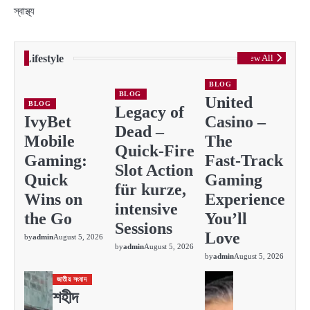
স্বাস্থ্য
Lifestyle
View All
BLOG
BLOG
United
BLOG
Legacy of
IvyBet
Casino –
Dead –
Mobile
The
Quick‑Fire
Gaming:
Fast‑Track
Slot Action
Quick
Gaming
für kurze,
Wins on
Experience
intensive
the Go
You’ll
Sessions
Love
by
admin
August 5, 2026
by
admin
August 5, 2026
by
admin
August 5, 2026
জাতীয় সংবাদ
শহীদ