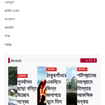
খেলাধুলা
জাতীয় সংবাদ
বাংলাদেশ
রাজনীতি
শিক্ষা
স্বাস্থ্য
Lifestyle
View All
বাংলাদেশ
বাংলাদেশ
ঠাকুরগাঁওয়ে
পাটগ্রামের
বাংলাদেশ
পুনর্বাসন
একদিনে
দহগ্রামে
ছাড়া বস্তি
ভিন্ন
তিস্তার
উচ্ছেদ
জলাশয়ে
আকষ্মিক
বন্ধের
ডুবে তিন
বন্যায়