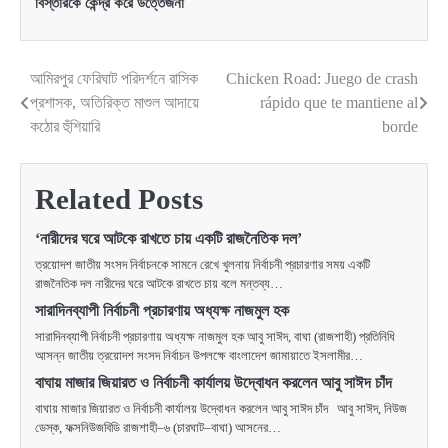
বিস্তারকে কেন্দ্র করে উত্তেজনা
আমিরপুর ফেরিঘাট পরিদর্শনে রাসিক
Chicken Road: Juego de crash
Post
প্রশাসক, অতিরিক্ত মাশুল আদায়ে
rápido que te mantiene al
navigation
কঠোর হুঁশিয়ারি
borde
Related Posts
‘নারীদের ঘরে আটকে রাখতে চায় একটি রাজনৈতিক দল’
ত্রয়োদশ জাতীয় সংসদ নির্বাচনকে সামনে রেখে খুলনায় নির্বাচনী প্রচারণার সময় একটি
রাজনৈতিক দল নারীদের ঘরে আটকে রাখতে চায় বলে মন্তব্য…
সারাদিনব্যাপী নির্বাচনী প্রচারণায় অধ্যক্ষ নাজমুল হক
সারাদিনব্যাপী নির্বাচনী প্রচারণায় অধ্যক্ষ নাজমুল হক আবু সাঈদ, বাঘা (রাজশাহী) প্রতিনিধি
আসন্ন জাতীয় ত্রয়োদশ সংসদ নির্বাচন উপলক্ষে বাংলাদেশ জামায়াতে ইসলামীর…
বাঘায় মাজার জিয়ারত ও নির্বাচনী কার্যালয় উদ্বোধন করলেন আবু সাঈদ চাঁদ
বাঘায় মাজার জিয়ারত ও নির্বাচনী কার্যালয় উদ্বোধন করলেন আবু সাঈদ চাঁদ আবু সাঈদ, নিউজ
ডেস্ক, ফক্সনিউজবিডি রাজশাহী–৬ (চারঘাট–বাঘা) আসনের…