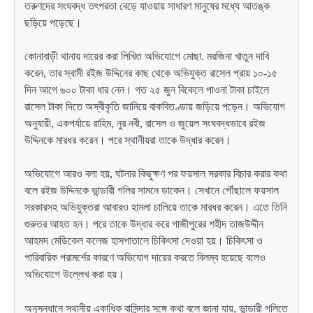
তরুণদের সংঘবদ্ধ তৎপরতা বেড়ে যাওয়ায় সাধারণ মানুষের মধ্যে আতঙ্ক
ছড়িয়ে পড়েছে।
কোনাবাড়ী থানায় দায়ের করা লিখিত অভিযোগে মোছা. মরজিনা খাতুন দাবি
করেন, তার স্বামী রইজ উদ্দিনের কাছ থেকে অভিযুক্ত রাসেল প্রায় ১০-১৫
দিন আগে ৬০০ টাকা ধার নেন। গত ২৫ জুন বিকেলে পাওনা টাকা চাইলে
রাসেল টাকা দিতে অস্বীকৃতি জানিয়ে বাকবিতণ্ডায় জড়িয়ে পড়েন। অভিযোগ
অনুযায়ী, একপর্যায়ে রাহিম, নুর নবী, রাসেল ও জুয়েল সংঘবদ্ধভাবে রইজ
উদ্দিনকে মারধর করেন। পরে স্থানীয়রা তাকে উদ্ধার করেন।
অভিযোগে আরও বলা হয়, ঘটনার কিছুক্ষণ পর ফয়সাল সরকার বিচার করার কথা
বলে রইজ উদ্দিনকে ভান্ডারী গলির সামনে ডাকেন। সেখানে পৌঁছালে ফয়সাল
সরকারসহ অভিযুক্তরা আবারও হামলা চালিয়ে তাকে মারধর করেন। এতে তিনি
গুরুতর আহত হন। পরে তাকে উদ্ধার করে গাজীপুরের শহীদ তাজউদ্দীন
আহমদ মেডিকেল কলেজ হাসপাতালে চিকিৎসা দেওয়া হয়। চিকিৎসা ও
পারিবারিক পরামর্শের কারণে অভিযোগ দায়ের করতে বিলম্ব হয়েছে বলেও
অভিযোগে উল্লেখ করা হয়।
অনুসন্ধানে স্থানীয় একাধিক বাসিন্দার সঙ্গে কথা বলে জানা যায়, ভান্ডারী গলিতে