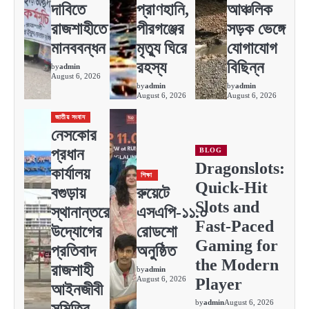
দাবিতে
প্রাণহানি,
আঞ্চলিক
রাজশাহীতে
পীরগঞ্জের
সড়ক ভেঙ্গে
মানববন্ধন
মৃত্যু ঘিরে
যোগাযোগ
রহস্য
বিছিন্ন
by
admin
August 6, 2026
by
admin
by
admin
August 6, 2026
August 6, 2026
জাতীয় সংবাদ
নেসকোর
প্রধান
BLOG
Dragonslots:
কার্যালয়
শিক্ষা
Quick‑Hit
বগুড়ায়
রুয়েটে
Slots and
স্থানান্তরের
এসএপি-১১.০
Fast‑Paced
উদ্যোগের
রোডশো
Gaming for
প্রতিবাদ
অনুষ্ঠিত
the Modern
রাজশাহী
by
admin
August 6, 2026
Player
আইনজীবী
by
admin
August 6, 2026
সমিতির