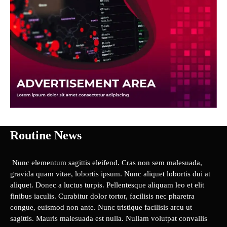
Routine News
Nunc elementum sagittis eleifend. Cras non sem malesuada,
gravida quam vitae, lobortis ipsum. Nunc aliquet lobortis dui at
aliquet. Donec a luctus turpis. Pellentesque aliquam leo et elit
finibus iaculis. Curabitur dolor tortor, facilisis nec pharetra
congue, euismod non ante. Nunc tristique facilisis arcu ut
sagittis. Mauris malesuada est nulla. Nullam volutpat convallis