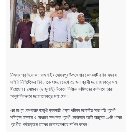
নিজস্ব প্রতিবেদক : রাজশাহীর মোহনপুর উপজেলার কেশরহাট বণিক সমবায়
সমিতি লিমিটেডের নির্বাচনকে সামনে রেখে ৩১ জন প্রার্থী মনোনয়নপত্র জমা
দিয়েছেন। সোমবার (৬ জুলাই) বিকেলে নির্বাচন কমিশনের কার্যালয়ে তারা
আনুষ্ঠানিকভাবে মনোনয়নপত্র জমা দেন।
এর মধ্যে কেশরহাট বহুমুখী ব্যবসায়ী ঐক্য পরিষদ মনোনীত সভাপতি প্রার্থী
শফিকুল ইসলাম ও সাধারণ সম্পাদক প্রার্থী মোহাম্মাদ আলী বাচ্চুসহ ১৫টি পদের
প্রার্থীরা পর্যায়ক্রমে তাদের মনোনয়নপত্র দাখিল করেন।