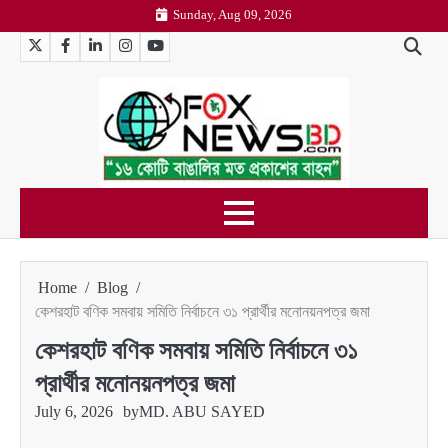
Skip
Sunday, Aug 09, 2026
to
Twitter
Facebook
LinkedIn
Instagram
YouTube
content
Home
Blog
কেশরহাট বণিক সমবায় সমিতি নির্বাচনে ৩১ প্রার্থীর মনোনয়নপত্র জমা
কেশরহাট বণিক সমবায় সমিতি নির্বাচনে ৩১
প্রার্থীর মনোনয়নপত্র জমা
July 6, 2026
by
MD. ABU SAYED