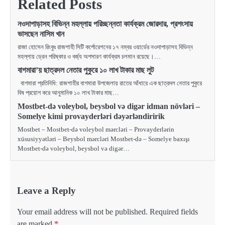
Related Posts
নওদাপাড়াসহ বিভিন্ন মহল্লায় পরিচ্ছন্নতা কার্যক্রম জোরদার, প্রশংসায়
ভাসছেন নাসিম খান
রাজা হোসেন রিংকুঃ রাজশাহী সিটি কর্পোরেশনের ১৭ নম্বর ওয়ার্ডের নওদাপাড়াসহ বিভিন্ন
মহল্লায় ড্রেন পরিষ্কার ও বর্জ্য অপসারণ কার্যক্রম চলমান রয়েছে।…
বাগমারা’য় ছাত্রদল নেতার পুকুরে ১০ লাখ টাকার মাছ লুট
বাগমারা প্রতিনিধি: রাজশাহীর বাগমারা উপজেলায় রাতের আঁধারে এক ছাত্রদল নেতার পুকুরে
বিষ প্রয়োগ করে আনুমানিক ১০ লাখ টাকার মাছ…
Mostbet-də voleybol, beysbol və digər idman növləri –
Somelye kimi provayderləri dəyərləndiririk
Mostbet – Mostbet-də voleybol mərcləri – Provayderlərin
xüsusiyyətləri – Beysbol mərcləri Mostbet-də – Somelye baxışı
Mostbet-də voleybol, beysbol və digər…
Leave a Reply
Your email address will not be published.
Required fields
are marked
*